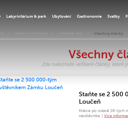
y
Labyrintárium & park
Ubytování
Gastronomie
Svatby
F
od
Zámek a prohlídky
Kalendář akcí
Všechny články
Všechny čl
Zde naleznete veškeré články, které j
Staňte se 2 500
Loučeň
Krátce po oslavě 18-tých
návštěvníka. |
Více informa