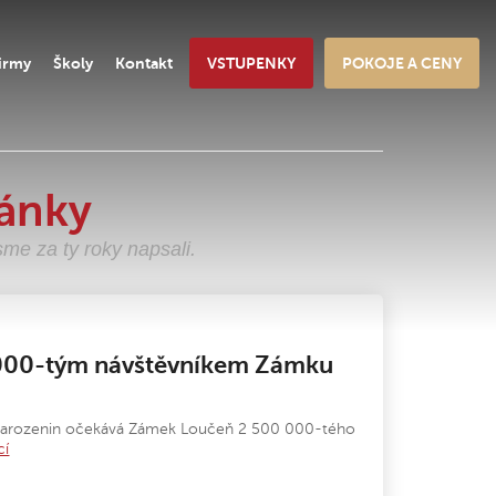
irmy
Školy
Kontakt
VSTUPENKY
POKOJE A CENY
ánky
sme za ty roky napsali.
 000-tým návštěvníkem Zámku
 narozenin očekává Zámek Loučeň 2 500 000-tého
cí