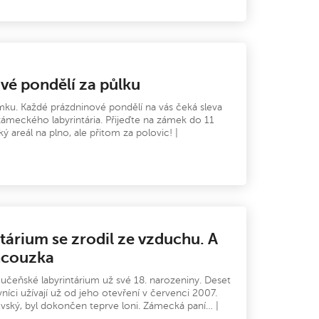
vé pondělí za půlku
mku. Každé prázdninové pondělí na vás čeká sleva
ámeckého labyrintária. Přijeďte na zámek do 11
ý areál na plno, ale přitom za polovic! |
tárium se zrodil ze vzduchu. A
ncouzka
učeňské labyrintárium už své 18. narozeniny. Deset
ěvníci užívají už od jeho otevření v červenci 2007.
lovský, byl dokončen teprve loni. Zámecká paní… |