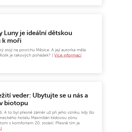
y Luny je ideální dětskou
 k moři
ý stojí na povrchu Měsíce. A její autorka měla
Kolik je takových pohádek? |
Více informací
žití veder: Ubytujte se u nás a
v biotopu
ší. A to byl přesně záměr už při jeho vzniku, kdy šlo
meckého hotelu Maxmilián klidovou zónu
itom s komfortem 20. století. Přesně tím je
í