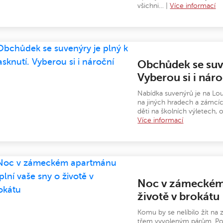
všichni… |
Více informací
Obchůdek se suve
Vyberou si i nár
Nabídka suvenýrů je na Lou
na jiných hradech a zámcí
děti na školních výletech,
Více informací
Noc v zámeckém 
životě v brokátu
Komu by se nelíbilo žít na
třem vyvoleným párům. Poz