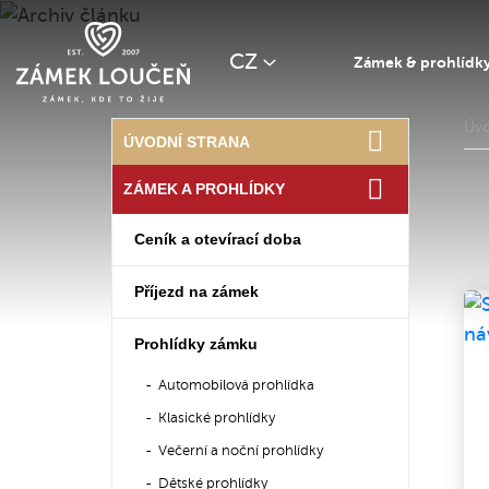
CZ
Zámek & prohlídk
Úv
ÚVODNÍ STRANA
ZÁMEK A PROHLÍDKY
Ceník a otevírací doba
Příjezd na zámek
Prohlídky zámku
Automobilová prohlídka
Klasické prohlídky
Večerní a noční prohlídky
Dětské prohlídky