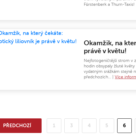
Fürstenberk a Thurn-Taxis!
Okamžik, na který
právě v květu!
Nejfotogeničtější strom v
hodin obsypaly žluté květy
vydatným srážkám stejně nád
předchozích… |
Více infor
PŘEDCHOZÍ
1
3
4
5
6
(aktu