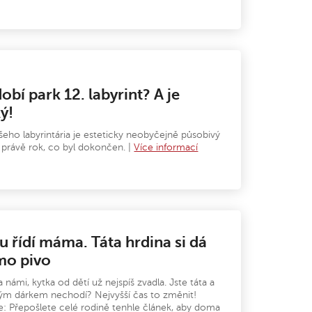
dobí park 12. labyrint? A je
ý!
eho labyrintária je esteticky neobyčejně působivý
u právě rok, co byl dokončen. |
Více informací
u řídí máma. Táta hrdina si dá
mo pivo
 námi, kytka od dětí už nejspíš zvadla. Jste táta a
lým dárkem nechodí? Nejvyšší čas to změnit!
: Přepošlete celé rodině tenhle článek, aby doma