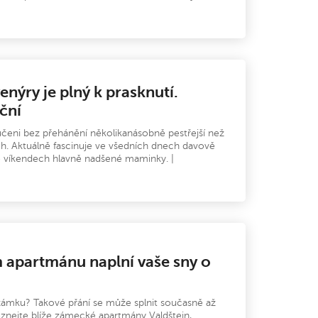
nýry je plný k prasknutí.
oční
čeni bez přehánění několikanásobně pestřejší než
ch. Aktuálně fascinuje ve všedních dnech davově
 o víkendech hlavně nadšené maminky. |
apartmánu naplní vaše sny o
 zámku? Takové přání se může splnit současně až
nejte blíže zámecké apartmány Valdštejn,