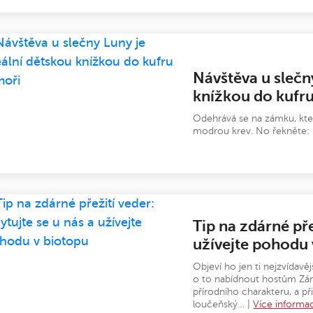
Návštěva u slečn
knížkou do kufru
Odehrává se na zámku, kter
modrou krev. No řekněte: 
Tip na zdárné pře
užívejte pohodu 
Objeví ho jen ti nejzvídavěj
o to nabídnout hostům Zá
přírodního charakteru, a př
loučeňský… |
Více informac