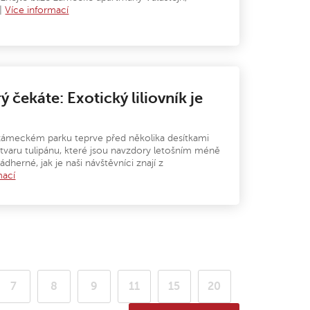
 |
Více informací
 čekáte: Exotický liliovník je
 zámeckém parku teprve před několika desítkami
 tvaru tulipánu, které jsou navzdory letošním méně
herné, jak je naši návštěvníci znají z
mací
7
8
9
11
15
20
ální)