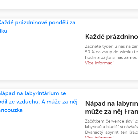
Každé prázdnino
Začněte týden u nás na zá
50 % na vstup do zámku i z
hodin a užijte si náš zámeck
Více informací
Nápad na labyrin
může za něj Fra
Začátkem července slaví lo
labyrintů a bludišť si návšt
Dvanáctý labyrint, ten Krá
Více informací