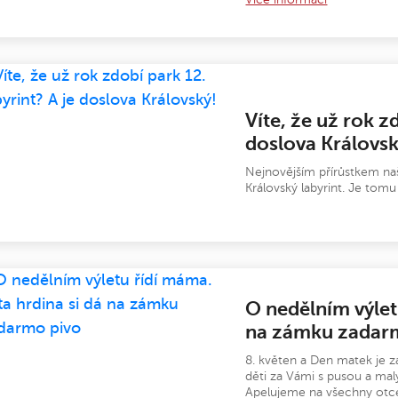
Víte, že už rok z
doslova Královsk
Nejnovějším přírůstkem naš
Královský labyrint. Je tom
O nedělním výlet
na zámku zadar
8. květen a Den matek je za
děti za Vámi s pusou a ma
Apelujeme na všechny otce