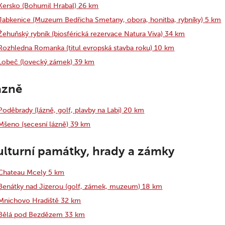
Kersko (Bohumil Hrabal) 26 km
Jabkenice (Muzeum Bedřicha Smetany, obora, honitba, rybníky) 5 km
Žehuňský rybník (biosférická rezervace Natura Viva) 34 km
Rozhledna Romanka (titul evropská stavba roku) 10 km
Lobeč (lovecký zámek) 39 km
ázně
Poděbrady (lázně, golf, plavby na Labi) 20 km
Mšeno (secesní lázně) 39 km
ulturní památky, hrady a zámky
Chateau Mcely 5 km
Benátky nad Jizerou (golf, zámek, muzeum) 18 km
Mnichovo Hradiště 32 km
Bělá pod Bezdězem 33 km