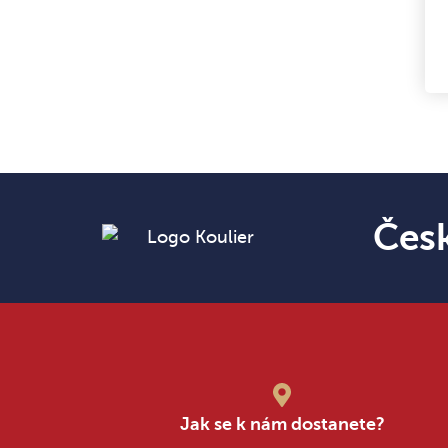
Čes
Jak se k nám dostanete?