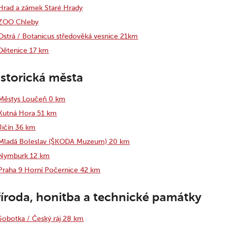
Hrad a zámek Staré Hrady
ZOO Chleby
Ostrá / Botanicus středověká vesnice 21km
Dětenice 17 km
storická města
Městys Loučeň 0 km
Kutná Hora 51 km
Jičín 36 km
Mladá Boleslav (ŠKODA Muzeum) 20 km
Nymburk 12 km
Praha 9 Horní Počernice 42 km
íroda, honitba a technické památky
Sobotka / Český ráj 28 km