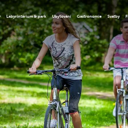
y
Labyrintárium & park
Ubytování
Gastronomie
Svatby
F