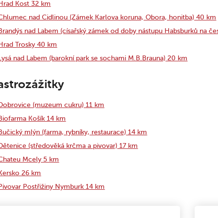
Hrad Kost 32 km
Chlumec nad Cidlinou (Zámek Karlova koruna, Obora, honitba) 40 km
Brandýs nad Labem (císařský zámek od doby nástupu Habsburků na česk
Hrad Trosky 40 km
Lysá nad Labem (barokní park se sochami M.B.Brauna) 20 km
astrozážitky
Dobrovice (muzeum cukru) 11 km
Biofarma Košík 14 km
Bučický mlýn (farma, rybníky, restaurace) 14 km
Dětenice (středověká krčma a pivovar) 17 km
Chateu Mcely 5 km
Kersko 26 km
Pivovar Postřižiny Nymburk 14 km