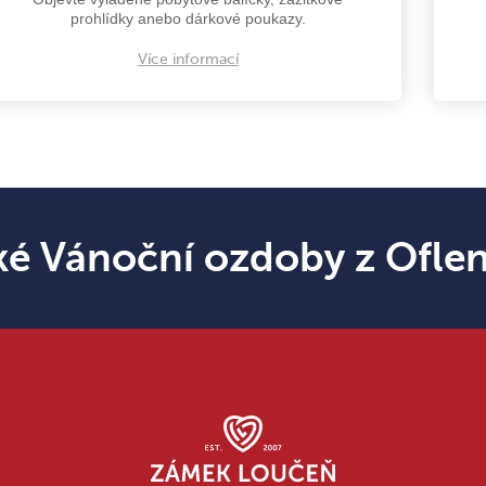
prohlídky anebo dárkové poukazy.
Více informací
ké Vánoční ozdoby z Ofle