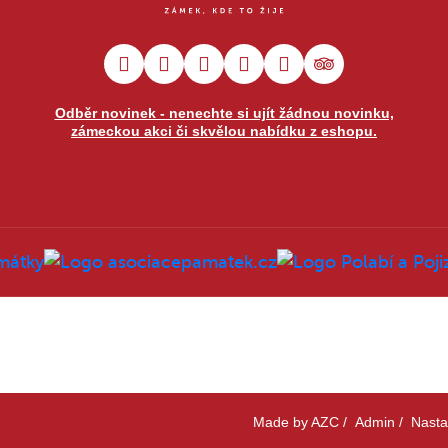
Odběr novinek - nenechte si ujít žádnou novinku,
zámeckou akci či skvělou nabídku z eshopu.
Made by
AZC
/
Admin
/
Nasta