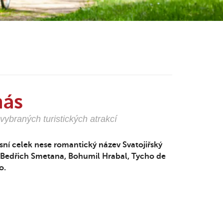
nás
ybraných turistických atrakcí
sní celek nese romantický název Svatojiřský
 (Bedřich Smetana, Bohumil Hrabal, Tycho de
o.