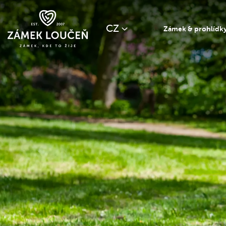
CZ
Zámek & prohlídk