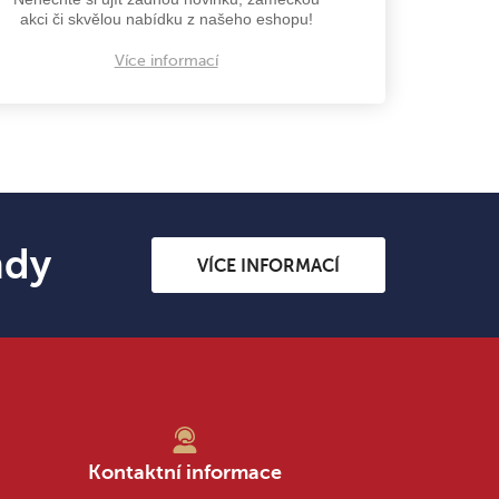
akci či skvělou nabídku z našeho eshopu!
Více informací
ndy
VÍCE INFORMACÍ
Kontaktní informace