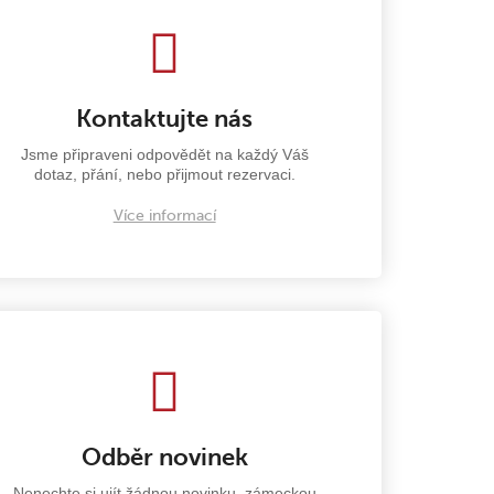
Kontaktujte nás
Jsme připraveni odpovědět na každý Váš
dotaz, přání, nebo přijmout rezervaci.
Více informací
Odběr novinek
Nenechte si ujít žádnou novinku, zámeckou