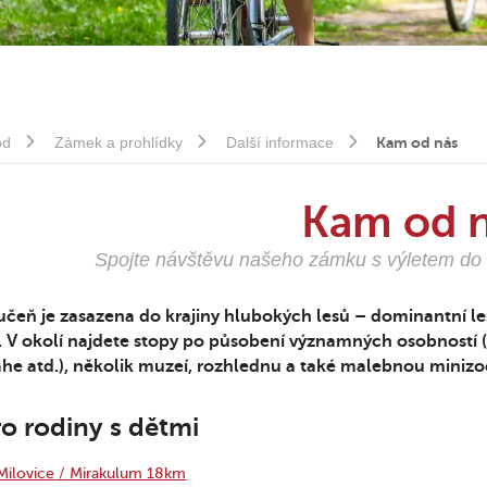
od
Zámek a prohlídky
Další informace
Kam od nás
Kam od 
Spojte návštěvu našeho zámku s výletem do v
čeň je zasazena do krajiny hlubokých lesů – dominantní le
s. V okolí najdete stopy po působení významných osobností
he atd.), několik muzeí, rozhlednu a také malebnou minizo
o rodiny s dětmi
Milovice / Mirakulum 18km