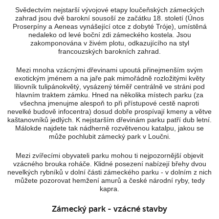
Svědectvím nejstarší vývojové etapy loučeňských zámeckých
zahrad jsou dvě barokní sousoší ze začátku 18. století (Únos
Proserpíny a Aeneas vynášející otce z dobyté Tróje), umístěná
nedaleko od levé boční zdi zámeckého kostela. Jsou
zakomponována v živém plotu, odkazujícího na styl
francouzských barokních zahrad.
Mezi mnoha vzácnými dřevinami upoutá přinejmenším svým
exotickým jménem a na jaře pak mimořádně rozložitými květy
liliovník tulipánokvětý, vysázený téměř centrálně ve stráni pod
hlavním traktem zámku. Hned na několika místech parku (za
všechna jmenujme alespoň to při přístupové cestě naproti
nevelké budově infocentra) dosud dobře prospívají kmeny a větve
kaštanovníků jedlých. K nejstarším dřevinám parku patří dub letní.
Málokde najdete tak nádherně rozvětvenou katalpu, jakou se
může pochlubit zámecký park v Loučni.
Mezi zvířecími obyvateli parku mohou ti nejpozornější objevit
vzácného brouka roháče. Klidné posezení nabízejí břehy dvou
nevelkých rybníků v dolní části zámeckého parku - v dolním z nich
můžete pozorovat hemžení amurů a české národní ryby, tedy
kapra.
Zámecký park - vzácné stavby