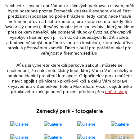
Nechcete-li minout ani žádnou z klíčových parkových staveb, měli
byste postupně poznat Domeček knížete Alexandra v levé části
předzámčí (poznáte ho podle hrázdění, tedy kombinace tmavě
mořeného dřeva a bílého kamene, pro kterou se mu někdy říká
švýcarský domek), dřevěný most v jeho sousedství, který se klene
přes celkem nevelký, ale poměrně hluboký úvoz na překvapivě
vysokých kamenných pilířích už od šedesátých let 19. století,
a budovu někdejší oranžérie vzadu za kostelem, která byla dříve
proslulá pěstováním kamélií. Dnes slouží pro pořádání akcí pro
veřejnost a firemních setkání.
Ať už si vyberete kterékoli parkové zákoutí, můžete se
spolehnout, že naleznete klidný kout, který Vám i Vašim blízkým
nabídne ideální prostředí k relaxaci. Odpočinek v parku můžete
navíc spojit s piknikem - piknikový koš a deku Vám připraví
k vyzvednutí v Zámeckém hotelu Maxmilian. Pozor, objednávku
piknikového koše je nutné provést předem přes
náš e-shop
.
Zámecký park - fotogalerie