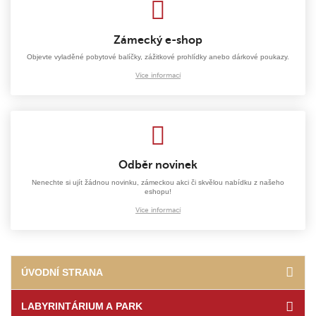
Zámecký e-shop
Objevte vyladěné pobytové balíčky, zážitkové prohlídky anebo dárkové poukazy.
Více informací
Odběr novinek
Nenechte si ujít žádnou novinku, zámeckou akci či skvělou nabídku z našeho
eshopu!
Více informací
ÚVODNÍ STRANA
LABYRINTÁRIUM A PARK