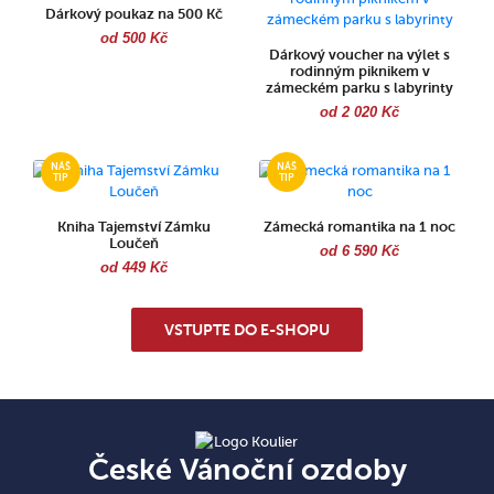
Dárkový poukaz na 500 Kč
od 500 Kč
Dárkový voucher na výlet s
rodinným piknikem v
zámeckém parku s labyrinty
od 2 020 Kč
Kniha Tajemství Zámku
Zámecká romantika na 1 noc
Loučeň
od 6 590 Kč
od 449 Kč
VSTUPTE DO E-SHOPU
České Vánoční ozdoby