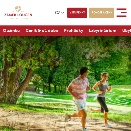
CZ
VSTUPENKY
POKOJE A CENY
O zámku
Ceník & ot. doba
Prohlídky
Labyrintárium
Ubyt