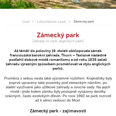
Zámecký park
Úvod
Labyrintárium a park
Zámecký park
Zahrada ve stylu anglických parků
Až téměř do poloviny 19. století obklopovala zámek
francouzská barokní zahrada. Thurn – Taxisové následně
podlehli dobové módě romantismu a od roku 1838 začali
zahradu výrazným způsobem proměňovat ve stylu anglických
parků.
Proměna s sebou nesla také významné rozšíření. Krajinářsky byly
poprvé upraveny také pozemky pod zámeckým návrším, po
staletí využívané jako užitkové zahrady a ovocné sady. Na jejich
místě i jinde kolem zámku byly postupně vysázeny desítky
vzácných, často exotických dřevin. Po roce 1860 se park rozrostl
až k silnici vedoucí do Mcel.
Zámecký park - zajímavosti