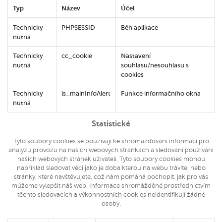
Typ
Název
Účel
Technicky
PHPSESSID
Běh aplikace
nutná
Technicky
cc_cookie
Nastavení
nutná
souhlasu/nesouhlasu s
cookies
Technicky
ls_mainInfoAlert
Funkce informačního okna
nutná
Statistické
Tyto soubory cookies se používají ke shromažďování informací pro
analýzu provozu na našich webových stránkách a sledování používání
našich webových stránek uživateli. Tyto soubory cookies mohou
například sledovat věci jako je doba kterou na webu trávíte, nebo
stránky, které navštěvujete, což nám pomáhá pochopit, jak pro vás
můžeme vylepšit náš web. Informace shromážděné prostřednictvím
těchto sledovacích a výkonnostních cookies neidentifikují žádné
osoby.