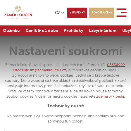
CZ
VSTUPENKY
POKOJE A CENY
O zámku
Ceník & ot. doba
Prohlídky
Labyrintárium
Ubyt
Nastavení soukromí
Zámecký okrašlovací spolek, z.s., Loučeň č.p. 1, Zámek, IČ:
03636992
,
infocentrum@zamekloucen.cz
, jako správce osobních údajů,
zpracovává na tomto webu cookies. Jedná se o krátké textové
soubory, které webová stránka ukládá v návštěvníkově počítači, a které
poskytuje internetový prohlížeč pokaždé, když se uživatel na stránku
vrátí. Ve vašem koncovém zařízení je identifikován pouze samotný
soubor cookies. Více informací o cookies naleznete
zde na wikipedii
.
Technicky nutné
Na našem webu využíváme bezpodmínečně nutné cookies pro jeho
správnou funkčnost.