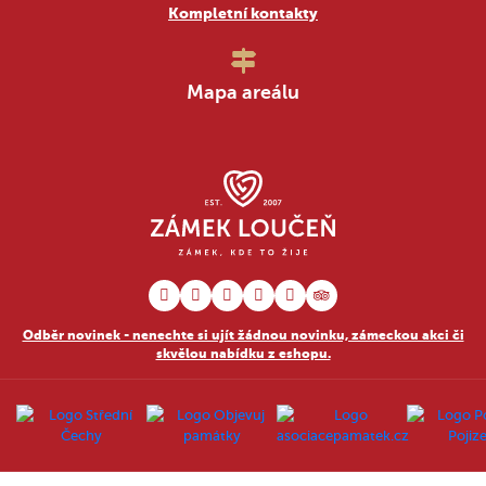
Kompletní kontakty
Mapa areálu
Odběr novinek - nenechte si ujít žádnou novinku, zámeckou akci či
skvělou nabídku z eshopu.