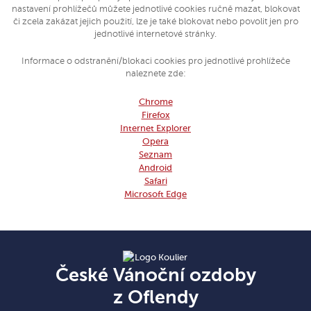
nastavení prohlížečů můžete jednotlivé cookies ručně mazat, blokovat
či zcela zakázat jejich použití, lze je také blokovat nebo povolit jen pro
jednotlivé internetové stránky.
Informace o odstranění/blokaci cookies pro jednotlivé prohlížeče
naleznete zde:
Chrome
Firefox
Internet Explorer
Opera
Seznam
Android
Safari
Microsoft Edge
České Vánoční ozdoby
z Oflendy