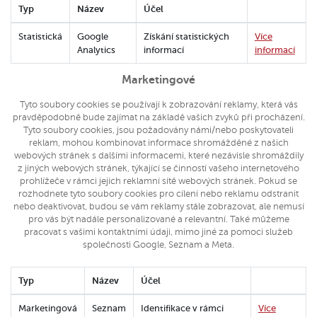
Typ
Název
Účel
Statistická
Google
Získání statistických
Více
Analytics
informací
informací
Marketingové
Tyto soubory cookies se používají k zobrazování reklamy, která vás
pravděpodobně bude zajímat na základě vašich zvyků při procházení.
Tyto soubory cookies, jsou požadovány námi/nebo poskytovateli
reklam, mohou kombinovat informace shromážděné z našich
webových stránek s dalšími informacemi, které nezávisle shromáždily
z jiných webových stránek, týkající se činností vašeho internetového
prohlížeče v rámci jejich reklamní sítě webových stránek. Pokud se
rozhodnete tyto soubory cookies pro cílení nebo reklamu odstranit
nebo deaktivovat, budou se vám reklamy stále zobrazovat, ale nemusí
pro vás být nadále personalizované a relevantní. Také můžeme
pracovat s vašimi kontaktními údaji, mimo jiné za pomoci služeb
společnosti Google, Seznam a Meta.
Typ
Název
Účel
Marketingová
Seznam
Identifikace v rámci
Více