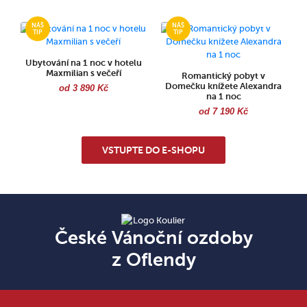
Ubytování na 1 noc v hotelu
Maxmilian s večeří
Romantický pobyt v
Domečku knížete Alexandra
od 3 890 Kč
na 1 noc
od 7 190 Kč
VSTUPTE DO E-SHOPU
České Vánoční ozdoby
z Oflendy