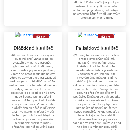
dřevěné lávky použít jen pro lepší
orientaci coby vyhlídkové věže
a bludiště projít klasicky tak, abyste
nevynechali žádné ze tří kruhových
prostranství v jeho nitru.
1/1
1/1
Dlážděné bludiště
Palisádové bludiště
(63 m2) má komorní rozměry a je
(255 m2) budované z řetězících se
kouzelné svojí variabilitou. Je
hradeb smrkových kůlů má
vystavěno v kruhu z pálených,
netradiční tvar obřího otisku
glazovaných dlaždic tří barev,
lidského chodidla. To si ovšem
z nichž jedna je použita pro body,
uvědomíte až tehdy, jakmile se
v nichž se cesta rozděluje na dvě
v samém závěru probloudíte
větve ve zbylých dvou barvách. Už
k vyvýšenému můstku. Z něho
před vstupem do bludiště se můžete
získáte jako odměnu za dobrý
rozhodnout, zda budete tyto větvící
odhad a orientaci patřičný nadhled
body ignorovat a celou cestu
nad místem, které Vás ještě pár
absolvujete po cestě jedné barvy,
sekund před tím tak příjemně
nebo budete pro zpestření
potrápilo. Z můstku se pak spustíte
v místech křížení pravidelně střídat
zpátky na zem skluzavkou, která
cesty obou barev. V sousedství
bez problémů a bez jakýchkoli
dlážděného bludiště je příjemný
neblahých následků na šatech
altán, ve kterém si přesně v půli
sveze i dospělé. Pokud uprostřed
Vašeho putování mezi labyrinty
bloudění zjistíte, že rozlehlé
a bludišti jistě rádi odpočinete
palisádové bludiště je pro Vás
a případně přečkáte malou
poněkud velkou porcí, můžete hned
přeháňku, po níž se určitě zase
na několika místech z bludiště