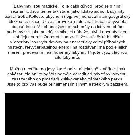
Labyrinty jsou magické. To je další důvod, proč se s nimi
seznámit. Jsou téměř tak staré, jako lidstvo samo. Labyrinty
užívali třeba Keltové, abychom nejprve jmenovali nám geograficky
blízkou civilizaci. Už ve starověku je ale znali třeba i obyvatelé
daleké Indie. V pohanských dobách měly na lidi v mnohém
podobný vliv jako později vznikající náboženství. Labyrinty lidem
dobíjejí energii. Odborníci potvrdili, že loučeňská bludiště
a labyrinty jsou vybudovány na energeticky velmi příhodných
místech. Nevyčerpatelnou energii na rozdávání má podle jejich
měření především náš Kamenný labyrint. Přijďte využít léčivou
sílu labyrintů.
Možná nevěříte na jevy, které nelze objektivně změřit či jinak
dokázat. Ale ani to by Vás nemělo odradit od návštěvy labyrintu
zasazeného do prostředí kultivovaného zámeckého parku.
Jistě to pro Vás bude přinejmenším silným estetickým zážitkem.