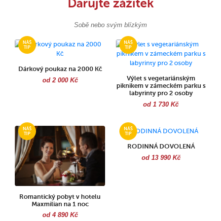
Darujte zážitek
Sobě nebo svým blízkým
Dárkový poukaz na 2000 Kč
Výlet s vegetariánským
od 2 000 Kč
piknikem v zámeckém parku s
labyrinty pro 2 osoby
od 1 730 Kč
RODINNÁ DOVOLENÁ
od 13 990 Kč
Romantický pobyt v hotelu
Maxmilian na 1 noc
od 4 890 Kč