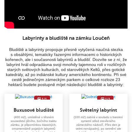
Labyrinty a bludiště na zámku Loučeň
Bludiště a labyrinty propojuje přesně vytyčená naučná stezka
s obsáhlými, tematicky řazenými informacemi o historických
kořenech, ale i současnosti labyrintů a bludišť. Dozvíte se z ní, že
labyrint hrál odpradávna svoji mnohdy tajemnou roli v rozličných
starých světových kulturách, od starověkých Keltů, přes gotické
katedrály, až po indiánské kultury amerického kontinentu. Při své
cestě jedinečným zámeckým parkem o celkové rozloze 23
hektarů budete postupně míjet následující bludiště a labyrinty:
1/1
1/1
Buxusové bludiště
Světelný labyrint
(400 m2), umístěné v těsném
(100 m2) zabírá v souladu s barokní
sousedství jižního, bočního traktu
symetrií střed otevřeného
zámku, je připomínkou klasických,
zámeckého nádvoří. Přes den je
ornamentálně pojatých labyrintů
velmi nenápadný, po setmění ale