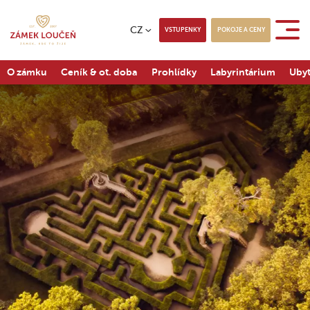
CZ
VSTUPENKY
POKOJE A CENY
O zámku
Ceník & ot. doba
Prohlídky
Labyrintárium
Ubyt