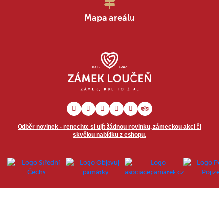
Mapa areálu
Odběr novinek - nenechte si ujít žádnou novinku, zámeckou akci či
skvělou nabídku z eshopu.