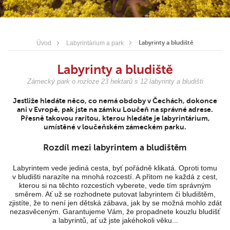
Labyrinty a bludiště
Úvod
Labyrintárium a park
Labyrinty a bludiště
Zámecký park o rozloze 23 hektarů s 12 labyrinty a bludišti
Jestliže hledáte něco, co nemá obdoby v Čechách, dokonce
ani v Evropě, pak jste na zámku Loučeň na správné adrese.
Přesně takovou raritou, kterou hledáte je labyrintárium,
umístěné v loučeňském zámeckém parku.
Rozdíl mezi labyrintem a bludištěm
Labyrintem vede jediná cesta, byť pořádně klikatá. Oproti tomu
v bludišti narazíte na mnohá rozcestí. A přitom ne každá z cest,
kterou si na těchto rozcestích vyberete, vede tím správným
směrem. Ať už se rozhodnete putovat labyrintem či bludištěm,
zjistíte, že to není jen dětská zábava, jak by se možná mohlo zdát
nezasvěceným. Garantujeme Vám, že propadnete kouzlu bludišť
a labyrintů, ať už jste jakéhokoli věku...