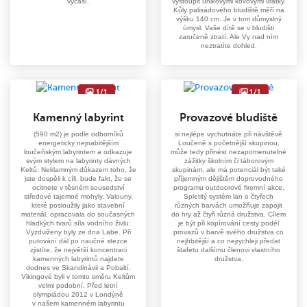
vyčasí.
vystoupit únikovými kovovými vrátky.
Kůly palisádového bludiště měří na
výšku 140 cm. Je v tom důmyslný
úmysl: Vaše dítě se v bludišti
zaručeně ztratí. Ale Vy nad ním
neztratíte dohled.
1/1
1/1
Kamenný labyrint
Provazové bludiště
(590 m2) je podle odborníků
si nejlépe vychutnáte při návštěvě
energeticky nejnabitějším
Loučeně s početnější skupinou,
loučeňským labyrintem a odkazuje
může tedy přinést nezapomenutelné
svým stylem na labyrinty dávných
zážitky školním či táborovým
Keltů. Neklamným důkazem toho, že
skupinám, ale má potenciál být také
jste dospěli k cíli, bude fakt, že se
příjemným dějištěm doprovodného
ocitnete v těsném sousedství
programu outdoorové firemní akce.
středové tajemné mohyly. Valouny,
Spletitý systém lan o čtyřech
které posloužily jako stavební
různých barvách umožňuje zapojit
materiál, opracovala do současných
do hry až čtyři různá družstva. Cílem
hladkých tvarů síla vodního živlu:
je být při kopírování cesty podél
Vyzdviženy byly ze dna Labe. Při
provazů v barvě svého družstva co
putování dál po naučné stezce
nejhbitější a co nejrychleji předat
zjistíte, že největší koncentraci
štafetu dalšímu členovi vlastního
kamenných labyrintů najdete
družstva.
dodnes ve Skandinávii a Pobaltí.
Vikingové byli v tomto směru Keltům
velmi podobní. Před letní
olympiádou 2012 v Londýně
v našem kamenném labyrintu