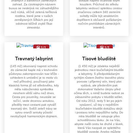
známých z barokních zámeckých
dokáže naplno očarovat svým
zahrad. Za cizokrajným názvem
kouzlem. Průchod do středu
buxus se neskrývá nic záhadnějšího
labyrintu vedoucí spletitou cestou
než nízká, věčně zelená keříková
značenou celkem 340 zemními
rostlina, které jsme v našich
svítidly může být atraktivním
zeměpisných šířkách pro její
doplňkem k občasně pořádaným
odolnost běžně zvyklí říkat
nočním prohlídkám zámeckých
zimostráz.
interiérů.
1/1
1/1
Travnatý labyrint
Tisové bludiště
(145 m2) situovaný naproti vchodu
(1 450 m2) je zdaleka největší
do zámecké kaple má v kruhovém
jednotkou mezi loučeňskými bludišti
půdorysu zakomponován tvar kříže -
a labyrinty. S předpokládaným
vzhledem k umístění je to motiv víc
rychlým růstem živého tisového plotu
než příhodný, používaný jako
poroste i příjemný stín, který plot
klasická forma již od středověku, kdy
vydává, ale především pak
měla náboženská symbolika
dokonalost Vašeho úkrytu před
mnohem větší váhu než dnes.
očima těch, s nimiž budete radost ze
Cesta pro poutníky, neustále se
zábavného pobytu v bludišti sdílet.
točící, vede drcenou antukou,
Od roku 2012, tedy 5 let po jejich
předěly mezi cestami pak vytváří
vysázení, už tisy v největším
travnatý drn. Svěží zeleň trávy se
loučeňském bludišti dokážou skrýt
sytou oranží antuky působí
i postavu toho nejvyššího taťky. Do
neobyčejně harmonickým dojmem.
nitra bludiště se vstupuje přes
schodišťovou lávku. Je na Vás,
abyste našli cestu ke druhé z lávek,
která Vás naopak ze spletitého
bludiště vyvede. Anebo můžete