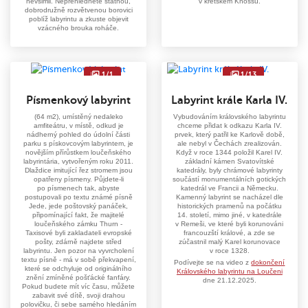
nevšimli. Nepřehlédněte statnou,
v krétském Knossu.
dobrodružně rozvětvenou borovici
poblíž labyrintu a zkuste objevit
vzácného brouka roháče.
1/1
1/13
Písmenkový labyrint
Labyrint krále Karla IV.
(64 m2), umístěný nedaleko
Vybudováním královského labyrintu
amfiteátru, v místě, odkud je
chceme přidat k odkazu Karla IV.
nádherný pohled do údolní části
prvek, který patřil ke Karlově době,
parku s pískovcovým labyrintem, je
ale nebyl v Čechách zrealizován.
novějším přírůstkem loučeňského
Když v roce 1344 položil Karel IV.
labyrintária, vytvořeným roku 2011.
základní kámen Svatovítské
Dlaždice imitující řez stromem jsou
katedrály, byly chrámové labyrinty
opatřeny písmeny. Půjdete-li
součástí monumentálních gotických
po písmenech tak, abyste
katedrál ve Francii a Německu.
postupovali po textu známé písně
Kamenný labyrint se nacházel dle
Jede, jede poštovský panáček,
historických pramenů na počátku
připomínající fakt, že majitelé
14. století, mimo jiné, v katedrále
loučeňského zámku Thurn -
v Remeši, ve které byli korunováni
Taxisové byli zakladateli evropské
francouzští králové, a zde se
pošty, zdárně najdete střed
zúčastnil malý Karel korunovace
labyrintu. Jen pozor na vyvrcholení
v roce 1328.
textu písně - má v sobě překvapení,
Podívejte se na video z
dokončení
které se odchyluje od originálního
Královského labyrintu na Loučeni
znění zmíněné pošťácké fanfáry.
dne 21.12.2025.
Pokud budete mít víc času, můžete
zabavit své dítě, svoji drahou
polovičku, či sebe samého hledáním