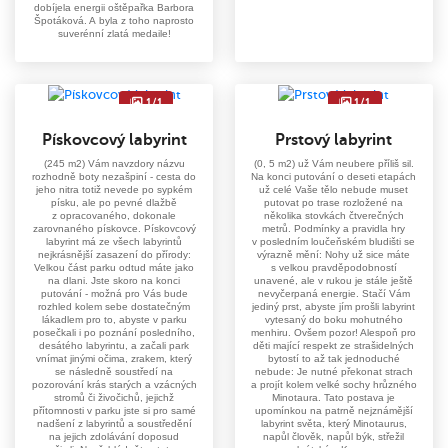
dobíjela energii oštěpařka Barbora
Špotáková. A byla z toho naprosto
suverénní zlatá medaile!
1/1
1/1
Pískovcový labyrint
Prstový labyrint
(245 m2) Vám navzdory názvu
(0, 5 m2) už Vám neubere příliš sil.
rozhodně boty nezašpiní - cesta do
Na konci putování o deseti etapách
jeho nitra totiž nevede po sypkém
už celé Vaše tělo nebude muset
písku, ale po pevné dlažbě
putovat po trase rozložené na
z opracovaného, dokonale
několika stovkách čtverečných
zarovnaného pískovce. Pískovcový
metrů. Podmínky a pravidla hry
labyrint má ze všech labyrintů
v posledním loučeňském bludišti se
nejkrásnější zasazení do přírody:
výrazně mění: Nohy už sice máte
Velkou část parku odtud máte jako
s velkou pravděpodobností
na dlani. Jste skoro na konci
unavené, ale v rukou je stále ještě
putování - možná pro Vás bude
nevyčerpaná energie. Stačí Vám
rozhled kolem sebe dostatečným
jediný prst, abyste jím prošli labyrint
lákadlem pro to, abyste v parku
vytesaný do boku mohutného
posečkali i po poznání posledního,
menhiru. Ovšem pozor! Alespoň pro
desátého labyrintu, a začali park
děti mající respekt ze strašidelných
vnímat jinými očima, zrakem, který
bytostí to až tak jednoduché
se následně soustředí na
nebude: Je nutné překonat strach
pozorování krás starých a vzácných
a projít kolem velké sochy hrůzného
stromů či živočichů, jejichž
Minotaura. Tato postava je
přítomnosti v parku jste si pro samé
upomínkou na patrně nejznámější
nadšení z labyrintů a soustředění
labyrint světa, který Minotaurus,
na jejich zdolávání doposud
napůl člověk, napůl býk, střežil