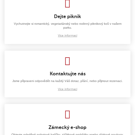
Dejte piknik
Vychutnejte si romantický, vegetariánský nebo rodinný piknikový koš v našem
parku.
Více informací
Kontaktujte nás
Jsme připraveni odpovědět na každý Váš dotaz, přání, nebo přijmout rezervaci.
Více informací
Zámecký e-shop
Objevte vyladěné pobytové balíčky, zážitkové prohlídky anebo dárkové poukazy.