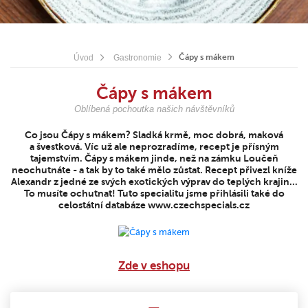
Čápy s mákem
Úvod
Gastronomie
Čápy s mákem
Oblíbená pochoutka našich návštěvníků
Co jsou Čápy s mákem? Sladká krmě, moc dobrá, maková
a švestková. Víc už ale neprozradíme, recept je přísným
tajemstvím. Čápy s mákem jinde, než na zámku Loučeň
neochutnáte - a tak by to také mělo zůstat. Recept přivezl kníže
Alexandr z jedné ze svých exotických výprav do teplých krajin...
To musíte ochutnat! Tuto specialitu jsme přihlásili také do
celostátní databáze www.czechspecials.cz
Zde v eshopu