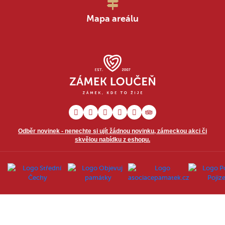
Mapa areálu
Odběr novinek - nenechte si ujít žádnou novinku, zámeckou akci či
skvělou nabídku z eshopu.