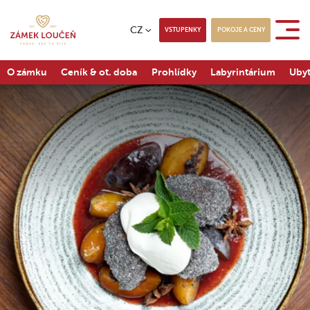
CZ
VSTUPENKY
POKOJE A CENY
O zámku
Ceník & ot. doba
Prohlídky
Labyrintárium
Ubyt