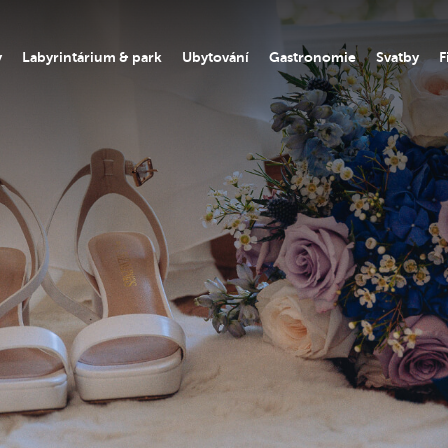
y
Labyrintárium & park
Ubytování
Gastronomie
Svatby
F