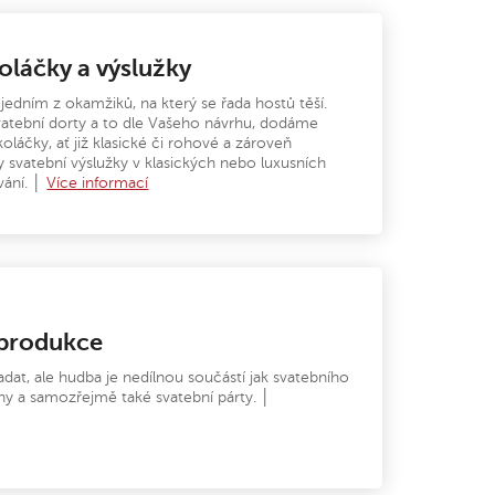
koláčky a výslužky
 jedním z okamžiků, na který se řada hostů těší.
atební dorty a to dle Vašeho návrhu, dodáme
koláčky, ať již klasické či rohové a zároveň
svatební výslužky v klasických nebo luxusních
vání. │
Více informací
 produkce
dat, ale hudba je nedílnou součástí jak svatebního
iny a samozřejmě také svatební párty. │