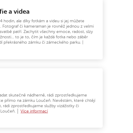
ie a videa
 hodin, ale díky fotkám a videu si jej můžete
. Fotograf či kameraman je rovněž jednou z velmi
 svatbě patří. Zachytit všechny emoce, radost, slzy
žnosti... to je to, čím je každá fotka nebo záběr
adí překrásného zámku či zámeckého parku. |
padat skutečně nádherně, rádi zprostředkujeme
nice přímo na zámku Loučeň. Nevěstám, které chtějí
 rádi zprostředkujeme služby vizážistky či
 Loučeň. │
Více informací