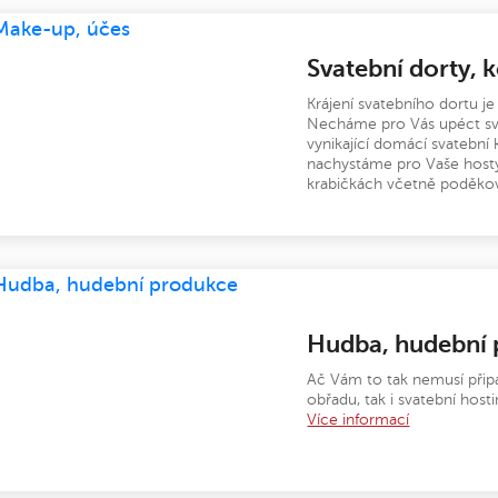
Svatební dorty, 
Krájení svatebního dortu je
Necháme pro Vás upéct sv
vynikající domácí svatební 
nachystáme pro Vaše hosty 
krabičkách včetně poděko
Hudba, hudební
Ač Vám to tak nemusí připa
obřadu, tak i svatební host
Více informací