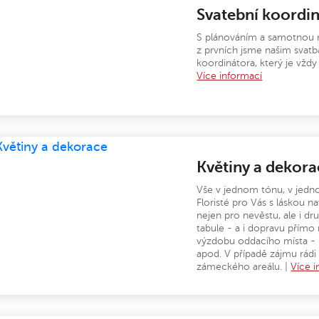
Svatební koordi
S plánováním a samotnou re
z prvních jsme našim svatb
koordinátora, který je vždy
Více informací
Květiny a dekor
Vše v jednom tónu, v jedn
Floristé pro Vás s láskou 
nejen pro nevěstu, ale i dru
tabule - a i dopravu přímo
výzdobu oddacího místa - k
apod. V případě zájmu rádi 
zámeckého areálu. |
Více i