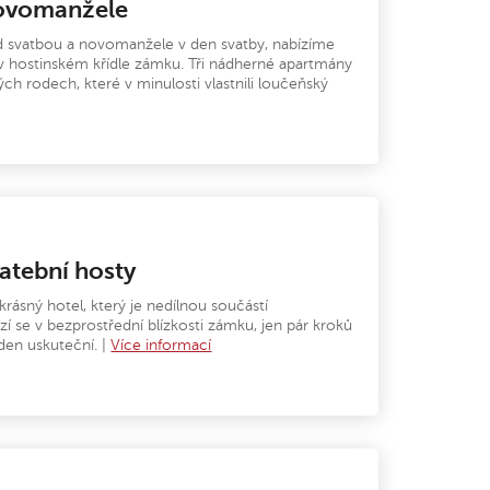
novomanžele
d svatbou a novomanžele v den svatby, nabízíme
 hostinském křídle zámku. Tři nádherné apartmány
h rodech, které v minulosti vlastnili loučeňský
atební hosty
 krásný hotel, který je nedílnou součástí
í se v bezprostřední blízkosti zámku, jen pár kroků
den uskuteční. |
Více informací