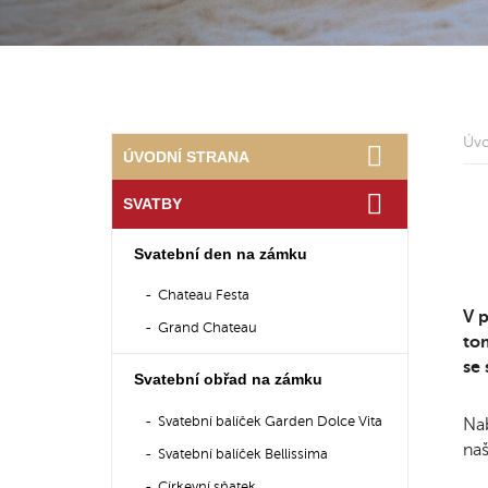
Úv
ÚVODNÍ STRANA
SVATBY
Svatební den na zámku
Chateau Festa
V 
Grand Chateau
tom
se 
Svatební obřad na zámku
Svatební balíček Garden Dolce Vita
Nab
naš
Svatební balíček Bellissima
Církevní sňatek