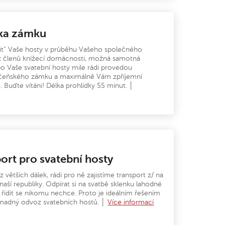
dka zámku
vit“ Vaše hosty v průběhu Vašeho společného
 z členů knížecí domácnosti, možná samotná
o Vaše svatební hosty mile rádi provedou
učeňského zámku a maximálně Vám zpříjemní
u. Buďte vítáni! Délka prohlídky 55 minut. │
ort pro svatební hosty
z větších dálek, rádi pro ně zajistíme transport z/ na
 naší republiky. Odpírat si na svatbě sklenku lahodné
ě řídit se nikomu nechce. Proto je ideálním řešením
romadný odvoz svatebních hostů. │
Více informací