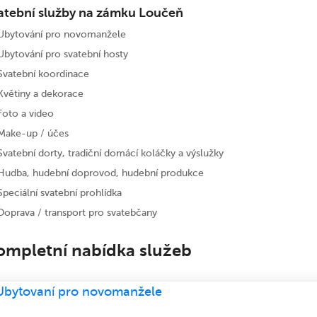
atební služby na zámku Loučeň
Ubytování pro novomanžele
Ubytování pro svatební hosty
Svatební koordinace
Květiny a dekorace
Foto a video
Make-up / účes
Svatební dorty, tradiční domácí koláčky a výslužky
Hudba, hudební doprovod, hudební produkce
Speciální svatební prohlídka
Doprava / transport pro svatebčany
ompletní nabídka služeb