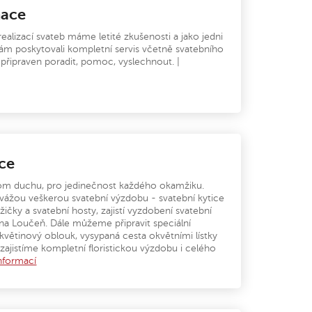
nace
alizací svateb máme letité zkušenosti a jako jedni
ám poskytovali kompletní servis včetně svatebního
 připraven poradit, pomoc, vyslechnout. |
ace
om duchu, pro jedinečnost každého okamžiku.
navážou veškerou svatební výzdobu - svatební kytice
žičky a svatební hosty, zajistí vyzdobení svatební
 na Loučeň. Dále můžeme připravit speciální
větinový oblouk, vysypaná cesta okvětními lístky
zajistíme kompletní floristickou výzdobu i celého
nformací