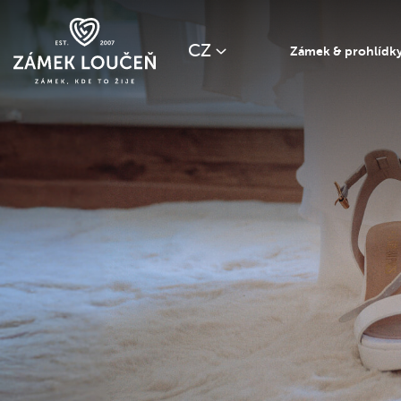
CZ
Zámek & prohlídk