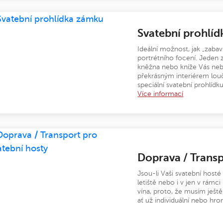
Svatební prohlí
Ideální možnost, jak „zaba
portrétního focení. Jeden
kněžna nebo kníže Vás neb
překrásným interiérem lo
speciální svatební prohlídk
Více informací
Doprava / Transp
Jsou-li Vaši svatební hosté 
letiště nebo i v jen v rámci
vína, proto, že musím ješt
ať už individuální nebo h