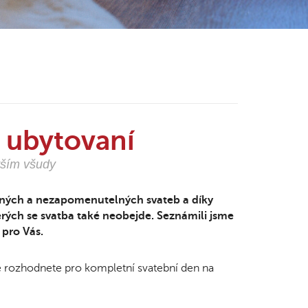
a ubytovaní
vším všudy
ečných a nezapomenutelných svateb a díky
rých se svatba také neobejde. Seznámili jsme
 pro Vás.
se rozhodnete pro kompletní svatební den na