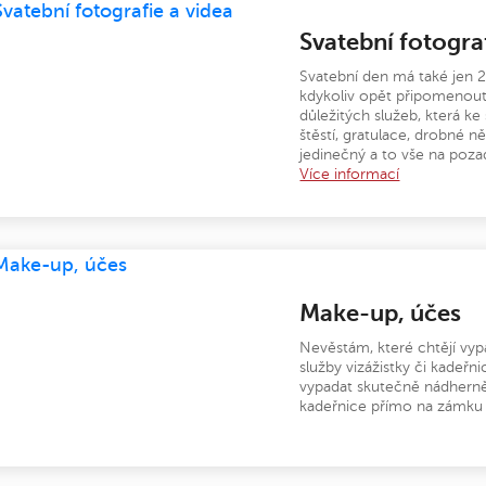
Svatební fotograf
Svatební den má také jen 24
kdykoliv opět připomenout
důležitých služeb, která ke
štěstí, gratulace, drobné ně
jedinečný a to vše na poz
Více informací
Make-up, účes
Nevěstám, které chtějí vy
služby vizážistky či kadeř
vypadat skutečně nádherně,
kadeřnice přímo na zámku