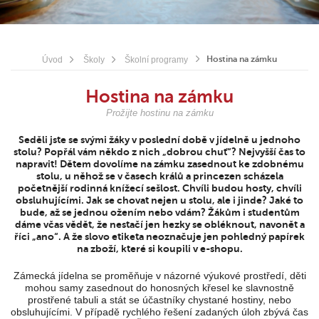
Hostina na zámku
Úvod
Školy
Školní programy
Hostina na zámku
Prožijte hostinu na zámku
Seděli jste se svými žáky v poslední době v jídelně u jednoho
stolu? Popřál vám někdo z nich „dobrou chuť“? Nejvyšší čas to
napravit! Dětem dovolíme na zámku zasednout ke zdobnému
stolu, u něhož se v časech králů a princezen scházela
početnější rodinná knížecí sešlost. Chvíli budou hosty, chvíli
obsluhujícími. Jak se chovat nejen u stolu, ale i jinde? Jaké to
bude, až se jednou ožením nebo vdám? Žákům i studentům
dáme včas vědět, že nestačí jen hezky se obléknout, navonět a
říci „ano“. A že slovo etiketa neoznačuje jen pohledný papírek
na zboží, které si koupili v e-shopu.
Zámecká jídelna se proměňuje v názorné výukové prostředí, děti
mohou samy zasednout do honosných křesel ke slavnostně
prostřené tabuli a stát se účastníky chystané hostiny, nebo
obsluhujícími. V případě rychlého řešení zadaných úloh zbývá čas