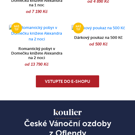
Domečku knížete Alexandra
od 4 890 Kč
na 1 noc
od 7 190 Kč
Dárkový poukaz na 500 Kč
od 500 Kč
Romantický pobyt v
Domečku knížete Alexandra
na 2 noci
od 13 790 Kč
VSTUPTE DO E-SHOPU
České Vánoční ozdoby
z Oflendy