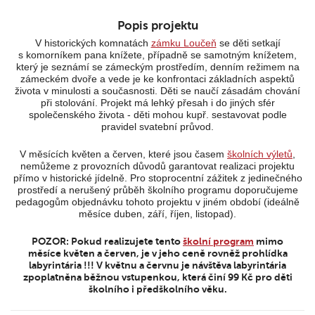
Popis projektu
V historických komnatách
zámku Loučeň
se děti setkají
s komorníkem pana knížete, případně se samotným knížetem,
který je seznámí se zámeckým prostředím, denním režimem na
zámeckém dvoře a vede je ke konfrontaci základních aspektů
života v minulosti a současnosti. Děti se naučí zásadám chování
při stolování. Projekt má lehký přesah i do jiných sfér
společenského života - děti mohou kupř. sestavovat podle
pravidel svatební průvod.
V měsících květen a červen, které jsou časem
školních výletů
,
nemůžeme z provozních důvodů garantovat realizaci projektu
přímo v historické jídelně. Pro stoprocentní zážitek z jedinečného
prostředí a nerušený průběh školního programu doporučujeme
pedagogům objednávku tohoto projektu v jiném období (ideálně
měsíce duben, září, říjen, listopad).
POZOR: Pokud realizujete tento
školní program
mimo
měsíce květen a červen, je v jeho ceně rovněž prohlídka
labyrintária !!! V květnu a červnu je návštěva labyrintária
zpoplatněna běžnou vstupenkou, která činí 99 Kč pro děti
školního i předškolního věku.