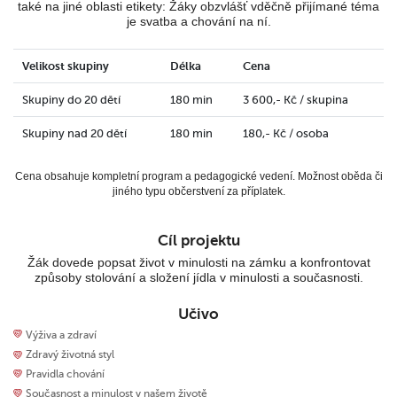
také na jiné oblasti etikety: Žáky obzvlášť vděčně přijímané téma
je svatba a chování na ní.
Velikost skupiny
Délka
Cena
Skupiny do 20 dětí
180 min
3 600,- Kč / skupina
Skupiny nad 20 dětí
180 min
180,- Kč / osoba
Cena obsahuje kompletní program a pedagogické vedení. Možnost oběda či
jiného typu občerstvení za příplatek.
Cíl projektu
Žák dovede popsat život v minulosti na zámku a konfrontovat
způsoby stolování a složení jídla v minulosti a současnosti.
Učivo
Výživa a zdraví
Zdravý životná styl
Pravidla chování
Současnost a minulost v našem životě