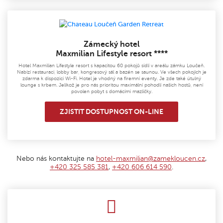
Zámecký hotel
Maxmilian Lifestyle resort ****
Hotel Maxmilian Lifestyle resort s kapacitou 60 pokojů sídlí v areálu zámku Loučeň.
Nabízí restauraci, lobby bar, kongresový sál a bazén se saunou. Ve všech pokojích je
zdarma k dispozici Wi-Fi. Hotel je vhodný na firemní eventy. Je zde také útulný
lounge s krbem. Jelikož je pro nás prioritou maximální pohodlí našich hostů, není
povolen pobyt s domácími mazlíčky.
ZJISTIT DOSTUPNOST ON-LINE
Nebo nás kontaktujte na
hotel-maxmilian@zamekloucen.cz
,
+420 325 585 381
,
+420 606 614 590
.