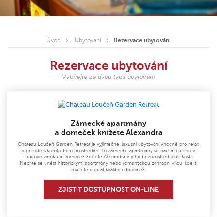
Úvod
Ubytování
Rezervace ubytování
Rezervace ubytování
Vybírejte ze dvou typů ubytování
Zámecké apartmány
a domeček knížete Alexandra
Chateau Loučeň Garden Retreat je výjimečné, luxusní ubytování vhodné pro relax
v přírodě s komfortním prostředím. Tři zámecké apartmány se nachází přímo v
budově zámku a Domeček knížete Alexandra v jeho bezprostřední blízkosti.
Nechte se unést historickými apartmány nebo romantickou zahradní vilou, kde si
můžete dopřát kvalitní odpočinek.
ZJISTIT DOSTUPNOST ON-LINE