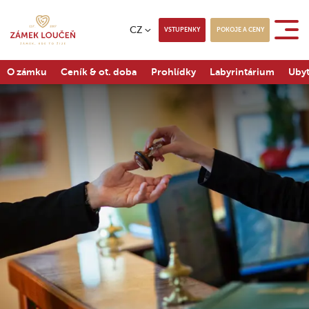
CZ
VSTUPENKY
POKOJE A CENY
O zámku
Ceník & ot. doba
Prohlídky
Labyrintárium
Ubyt