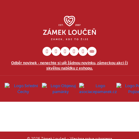
Odběr novinek - nenechte si ujít žádnou novinku, zámeckou akci či
skvělou nabídku z eshopu.
© 2026 Zámek Loučeň - Všechna práva vyhrazena