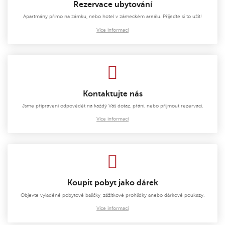
Rezervace ubytování
Apartmány přímo na zámku, nebo hotel v zámeckém areálu. Přijeďte si to užít!
Více informací
Kontaktujte nás
Jsme připraveni odpovědět na každý Váš dotaz, přání, nebo přijmout rezervaci.
Více informací
Koupit pobyt jako dárek
Objevte vyladěné pobytové balíčky, zážitkové prohlídky anebo dárkové poukazy.
Více informací