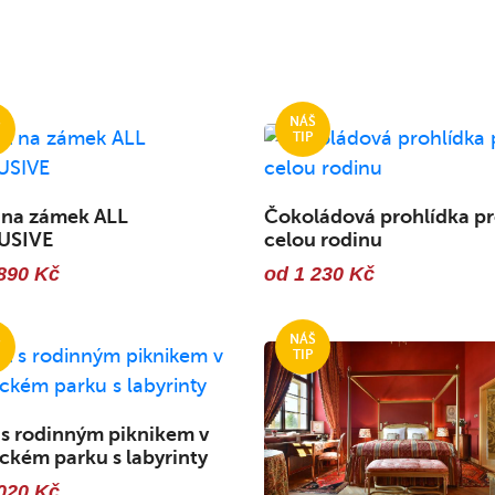
 na zámek ALL
Čokoládová prohlídka p
USIVE
celou rodinu
890 Kč
od 1 230 Kč
 s rodinným piknikem v
kém parku s labyrinty
020 Kč