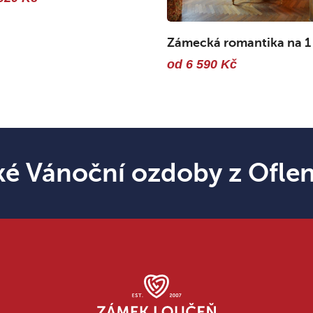
Zámecká romantika na 1
od 6 590 Kč
ké Vánoční ozdoby z Ofle