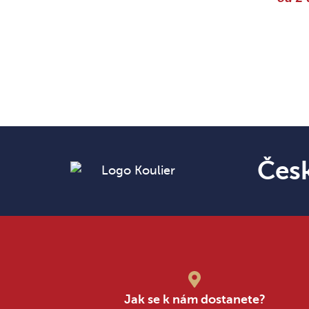
Čes
Jak se k nám dostanete?