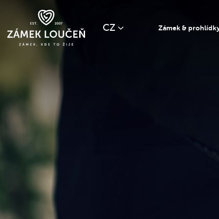
CZ
Zámek & prohlídk