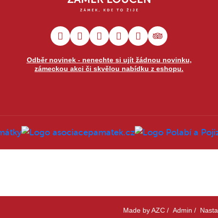
Odběr novinek - nenechte si ujít žádnou novinku,
zámeckou akci či skvělou nabídku z eshopu.
Made by
AZC
/
Admin
/
Nasta