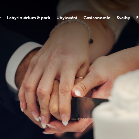
y
Labyrintárium & park
Ubytování
Gastronomie
Svatby
F