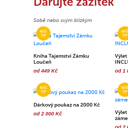
Darujte zážitek
Sobě nebo svým blízkým
Kniha Tajemství Zámku
Výlet
Loučeň
INCL
od 449 Kč
od 1 
Dárkový poukaz na 2000 Kč
Výlet
od 2 000 Kč
zámec
od 2 