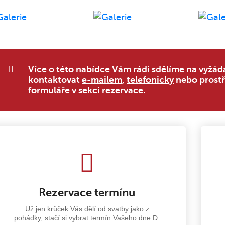
Více o této nabídce Vám rádi sdělíme na vyžádá
kontaktovat
e-mailem
,
telefonicky
nebo prostř
formuláře v sekci rezervace.
Rezervace termínu
Už jen krůček Vás dělí od svatby jako z
pohádky, stačí si vybrat termín Vašeho dne D.