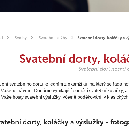
od
Svatby
Svatební služby
Svatební dorty, koláčky a v
Svatební dorty, kolá
Svatební dort nesmí 
jení svatebního dortu je jedním z okamžiků, na který se řada h
 Vašeho návrhu. Dodáme vynikající domácí svatební koláčky, ať
 Vaše hosty svatební výslužky, včetně poděkování, v klasických
atební dorty, koláčky a výslužky - fotog