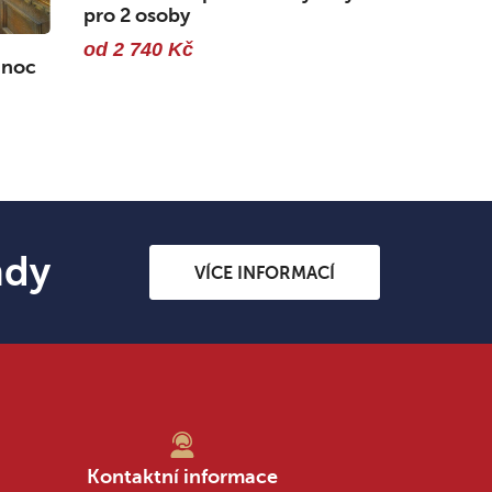
pro 2 osoby
od 2 740 Kč
 noc
ndy
VÍCE INFORMACÍ
Kontaktní informace