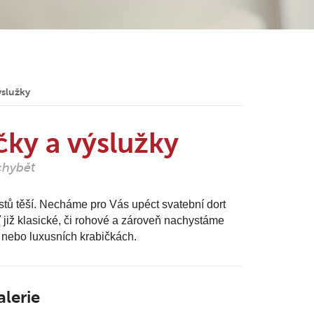
ýslužky
čky a výslužky
chybět
ostů těší. Necháme pro Vás upéct svatební dort
 již klasické, či rohové a zároveň nachystáme
 nebo luxusních krabičkách.
alerie