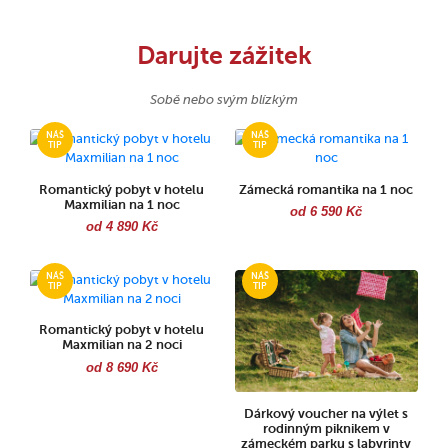
Darujte zážitek
Sobě nebo svým blízkým
Romantický pobyt v hotelu
Zámecká romantika na 1 noc
Maxmilian na 1 noc
od 6 590 Kč
od 4 890 Kč
Romantický pobyt v hotelu
Maxmilian na 2 noci
od 8 690 Kč
Dárkový voucher na výlet s
rodinným piknikem v
zámeckém parku s labyrinty