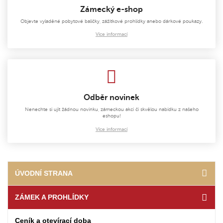
Zámecký e-shop
Objevte vyladěné pobytové balíčky, zážitkové prohlídky anebo dárkové poukazy.
Více informací
Odběr novinek
Nenechte si ujít žádnou novinku, zámeckou akci či skvělou nabídku z našeho
eshopu!
Více informací
ÚVODNÍ STRANA
ZÁMEK A PROHLÍDKY
Ceník a otevírací doba