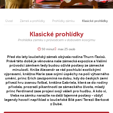
Úvod
Zámek a prohlídky
Prohlídky zámku
Klasické prohlídky
Klasické prohlídky
Prohlídka zámku s průvodcem v dobovém kostýmu
50 minut
max 25 osob
Před sto lety loučeňský zámek obývala rodina Thurn-Taxisů.
Právě této době je věnována naše zámecká expozice a Vašimi
průvodci zámkem tedy budou oživlé postavy ze zámecké
minulosti. Kníže Alexandr se rád pochlubí exotickými
výpravami, kněžna Marie zase svými úspěchy na poli výtvarného
umění, princ Erich zavzpomíná na dobu, kdy do českých zemí
přivezl hru zvanou fotbal, kněžna Gabriela, která se do rodiny
přivdala, prozradí pikantnosti ze zámeckého života, mladý
princ Ferdinand zase projeví svoji vášeň pro hudbu. A kdo ví,
třeba na zámku narazíte na další tajemné postavy - vždyť
legendy hovoří například o loučeňské Bílé paní Terezii Berkové
z Dubé.