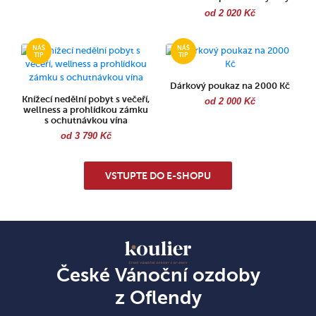
od 2 020 Kč
Dárkový poukaz na 2000 Kč
Knížecí nedělní pobyt s večeří,
od 2 000 Kč
wellness a prohlídkou zámku
s ochutnávkou vína
od 3 790 Kč
VSTUPTE DO E-SHOPU
České Vánoční ozdoby
z Oflendy