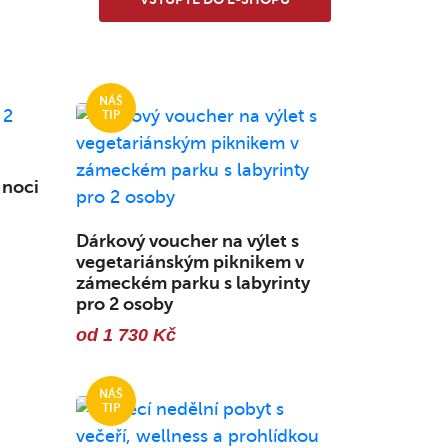
 noci
Dárkový voucher na výlet s
vegetariánským piknikem v
zámeckém parku s labyrinty
pro 2 osoby
od 1 730 Kč