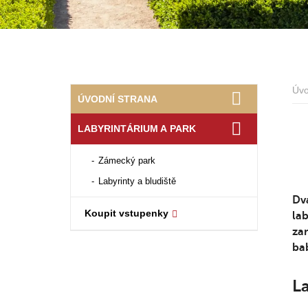
Úv
ÚVODNÍ STRANA
LABYRINTÁRIUM A PARK
Zámecký park
Labyrinty a bludiště
Dva
Koupit vstupenky
lab
zam
ba
La