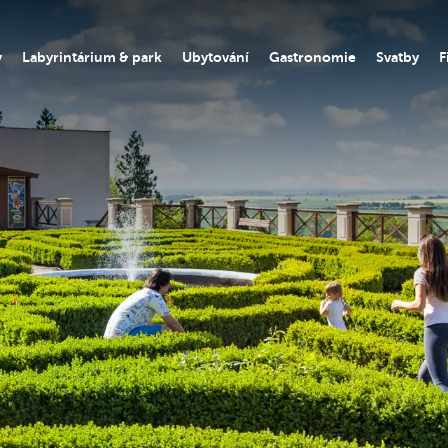
y
Labyrintárium & park
Ubytování
Gastronomie
Svatby
F