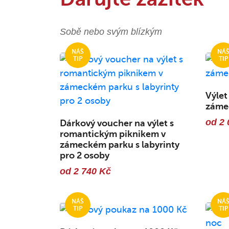
Sobě nebo svým blízkým
Výlet
zámec
od 2 
Dárkový voucher na výlet s
romantickým piknikem v
zámeckém parku s labyrinty
pro 2 osoby
od 2 740 Kč