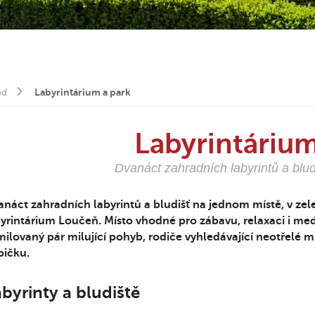
od
Labyrintárium a park
Labyrintárium
Dvanáct zahradních labyrintů a blu
náct zahradních labyrintů a bludišť na jednom místě, v zele
yrintárium Loučeň. Místo vhodné pro zábavu, relaxaci i medi
ilovaný pár milující pohyb, rodiče vyhledávající neotřelé mí
bičku.
byrinty a bludiště