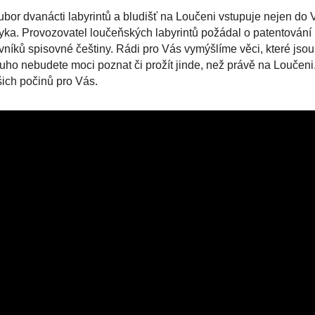
bor dvanácti labyrintů a bludišť na Loučeni vstupuje nejen do V
yka. Provozovatel loučeňských labyrintů požádal o patentování 
vníků spisovné češtiny. Rádi pro Vás vymýšlíme věci, které jsou
uho nebudete moci poznat či prožít jinde, než právě na Loučeni. 
ich počinů pro Vás.