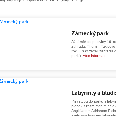
Zámecký park
Až téměř do poloviny 19. s
zahrada. Thurn – Taxisové
roku 1838 začali zahradu 
parků.
Více informací
Labyrinty a bludi
Při vstupu do parku s laby
plánek s rozmístěním celé 
Angličanem Adrianem Fish
světovým tvůrcem labyrint