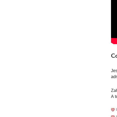
Co
Jes
adr
Zah
A t