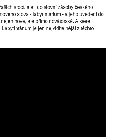
ašich srdcí, ale i do slovní zásoby českého
nového slova - labyrintárium - a jeho uvedení do
 nejen nové, ale přímo novátorské. A které
Labyrintárium je jen nejviditelnější z těchto