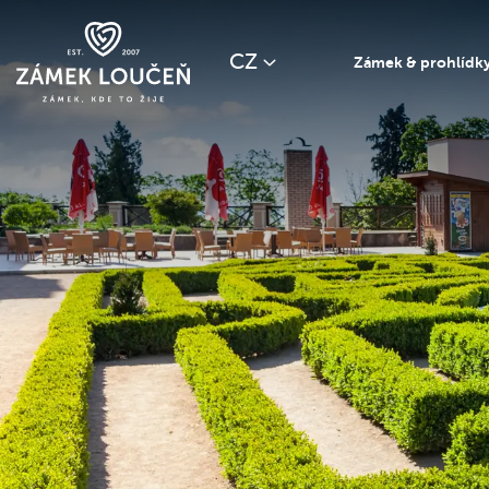
CZ
Zámek & prohlídk