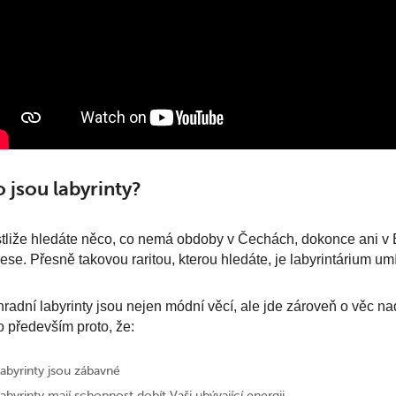
 jsou labyrinty?
tliže hledáte něco, co nemá obdoby v Čechách, dokonce ani v
ese. Přesně takovou raritou, kterou hledáte, je labyrintárium
radní labyrinty jsou nejen módní věcí, ale jde zároveň o věc na
o především proto, že:
labyrinty jsou zábavné
labyrinty mají schopnost dobít Vaši ubývající energii