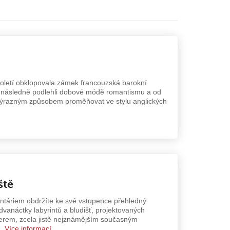
toletí obklopovala zámek francouzská barokní
 následně podlehli dobové módě romantismu a od
výrazným způsobem proměňovat ve stylu anglických
ště
rintáriem obdržíte ke své vstupence přehledný
dvanáctky labyrintů a bludišť, projektovaných
erem, zcela jistě nejznámějším současným
ů.
Více informací