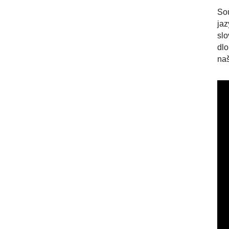
Sou
jaz
slo
dlo
naš