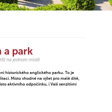
 a park
dišť na jednom místě
ni historického anglického parku. To je
taci. Místo vhodné na výlet pro malé dítě,
sto aktivního odpočinku, i Vaši senzitivní