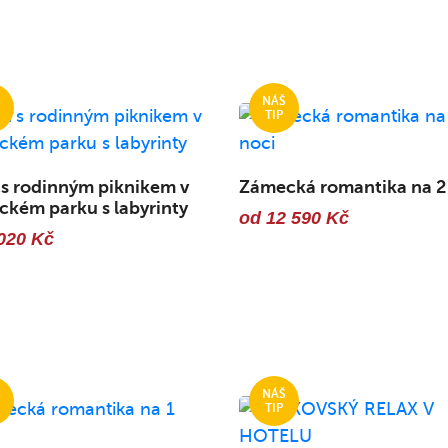
 s rodinným piknikem v
Zámecká romantika na 2
kém parku s labyrinty
od 12 590 Kč
020 Kč