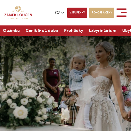
CZ
VSTUPENKY
POKOJE A CENY
O zámku
Ceník & ot. doba
Prohlídky
Labyrintárium
Ubyt