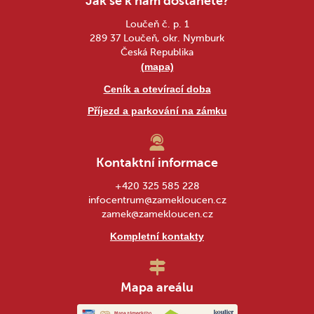
Jak se k nám dostanete?
Loučeň č. p. 1
289 37 Loučeň, okr. Nymburk
Česká Republika
(mapa)
Ceník a otevírací doba
Příjezd a parkování na zámku
Kontaktní informace
+420 325 585 228
infocentrum@zamekloucen.cz
zamek@zamekloucen.cz
Kompletní kontakty
Mapa areálu