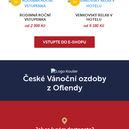
RODINNÁ ROČNÍ
VENKOVSKÝ RELAX V
VSTUPENKA
HOTELU
od 2 000 Kč
od 9 180 Kč
VSTUPTE DO E-SHOPU
České Vánoční ozdoby
z Oflendy