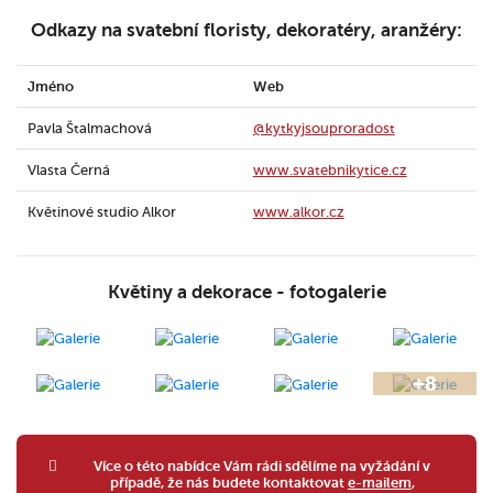
Odkazy na svatební floristy, dekoratéry, aranžéry:
Jméno
Web
Pavla Štalmachová
@kytkyjsouproradost
Vlasta Černá
www.svatebnikytice.cz
Květinové studio Alkor
www.alkor.cz
Květiny a dekorace - fotogalerie
Více o této nabídce Vám rádi sdělíme na vyžádání v
případě, že nás budete kontaktovat
e-mailem
,