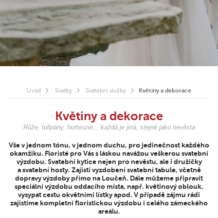
Úvod
Svatby
Svatební služby
Květiny a dekorace
Květiny a dekorace
Růže, tulipány, hortenzie... každá je jiná, stejně jako nevěsta
Vše v jednom tónu, v jednom duchu, pro jedinečnost každého
okamžiku. Floristé pro Vás s láskou navážou veškerou svatební
výzdobu. Svatební kytice nejen pro nevěstu, ale i družičky
a svatební hosty. Zajistí vyzdobení svatební tabule, včetně
dopravy výzdoby přímo na Loučeň. Dále můžeme připravit
speciální výzdobu oddacího místa, např. květinový oblouk,
vysypat cestu okvětními lístky apod. V případě zájmu rádi
zajistíme kompletní floristickou výzdobu i celého zámeckého
areálu.