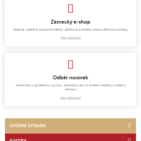
Zámecký e-shop
Objevte vyladěné pobytové balíčky, zážitkové prohlídky anebo dárkové poukazy.
Více informací
Odběr novinek
Nenechte si ujít žádnou novinku, zámeckou akci či skvělou nabídku z našeho
eshopu!
Více informací
ÚVODNÍ STRANA
SVATBY