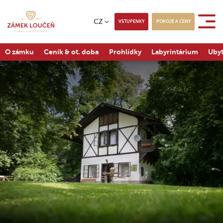
CZ
VSTUPENKY
POKOJE A CENY
O zámku
Ceník & ot. doba
Prohlídky
Labyrintárium
Ubyt