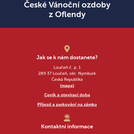
České Vánoční ozdoby
z Oflendy
Jak se k nám dostanete?
Loučeň č. p. 1
289 37 Loučeň, okr. Nymburk
Česká Republika
(mapa)
Ceník a otevírací doba
Příjezd a parkování na zámku
Kontaktní informace