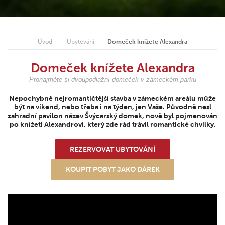
Úvod
Ubytování
Domeček knížete Alexandra
Domeček knížete Alexandra
Pronajměte si dvoupodlažní domeček v zámeckém parku
Nepochybně nejromantičtější stavba v zámeckém areálu může
být na víkend, nebo třeba i na týden, jen Vaše. Původně nesl
zahradní pavilon název Švýcarský domek, nově byl pojmenován
po knížeti Alexandrovi, který zde rád trávil romantické chvilky.
REZERVOVAT UBYTOVÁNÍ
KOUPIT POBYT JAKO DÁREK