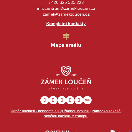
+420 325 585 228
infocentrum@zamekloucen.cz
zamek@zamekloucen.cz
Kompletní kontakty
Mapa areálu
Odběr novinek - nenechte si ujít žádnou novinku, zámeckou akci či
skvělou nabídku z eshopu.