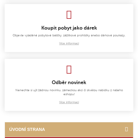
Koupit pobyt jako dárek
Objevte vyladěné pobytové balíčky, zážitkové prohlídky anebo dárkové poukazy.
Více informací
Odběr novinek
Nenechte si ujít žádnou novinku, zámeckou akci či skvělou nabídku z našeho
eshopu!
Více informací
ÚVODNÍ STRANA