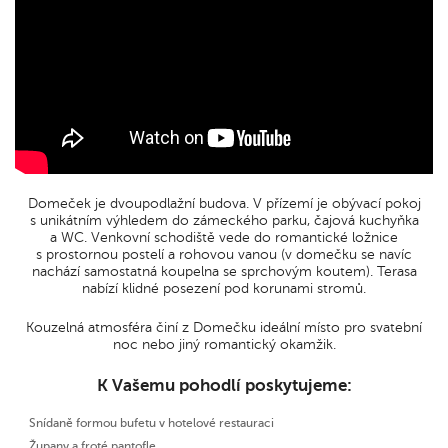
Domeček je dvoupodlažní budova. V přízemí je obývací pokoj
s unikátním výhledem do zámeckého parku, čajová kuchyňka
a WC. Venkovní schodiště vede do romantické ložnice
s prostornou postelí a rohovou vanou (v domečku se navíc
nachází samostatná koupelna se sprchovým koutem). Terasa
nabízí klidné posezení pod korunami stromů.
Kouzelná atmosféra činí z Domečku ideální místo pro svatební
noc nebo jiný romantický okamžik.
K Vašemu pohodlí poskytujeme:
Snídaně formou bufetu v hotelové restauraci
Župany a froté pantofle