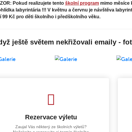
ZOR: Pokud realizujete tento
školní program
mimo měsíce kv
hlídka labyrintária !!! V květnu a červnu je návštěva labyr
í 99 Kč pro děti školního i předškolního věku.
yž ještě světem nekřižovali emaily - fo
Rezervace výletu
Zaujal Vás některý ze školních výletů?
Nečekejte a rezervujte si termín školního