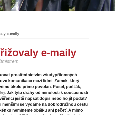
aly e-maily
řižovaly e-maily
štmistrem
nikovat prostřednictvím všudypřítomných
kové komunikace mezi lidmi. Zámek, který
kovému úkolu přímo povolán. Posel, pošťák,
lej. Jak tyto dráhy od minulosti k současnosti
ěřenci ještě napsat dopis nebo ho jít podat?
mi menšími se vydáme na dobrodružnou cestu
kénku nemineme obálku ani pečeť. A mimo