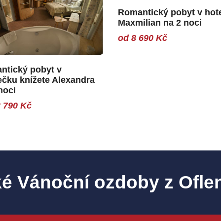
Romantický pobyt v hot
Maxmilian na 2 noci
od 8 690 Kč
ntický pobyt v
čku knížete Alexandra
noci
 790 Kč
é Vánoční ozdoby z Ofle