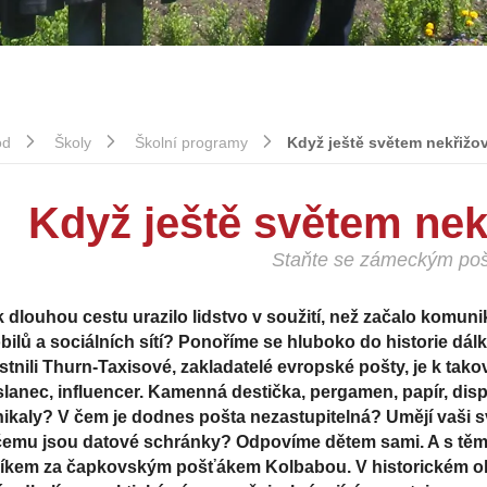
od
Školy
Školní programy
Když ještě světem nekřižov
Když ještě světem nek
Staňte se zámeckým po
 dlouhou cestu urazilo lidstvo v soužití, než začalo komu
ilů a sociálních sítí? Ponoříme se hluboko do historie dál
stnili Thurn-Taxisové, zakladatelé evropské pošty, je k ta
lanec, influencer. Kamenná destička, pergamen, papír, disp
ikaly? V čem je dodnes pošta nezastupitelná? Umějí vaši sv
čemu jsou datové schránky? Odpovíme dětem sami. A s tě
xíkem za čapkovským pošťákem Kolbabou. V historickém o