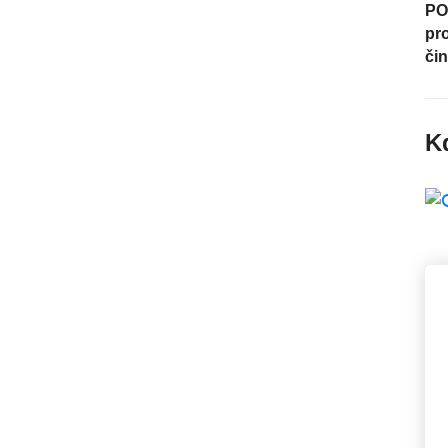
PO
pro
čin
Kd