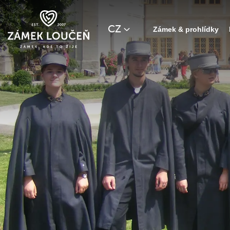
CZ
Zámek & prohlídky