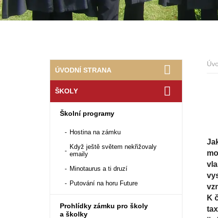
Úv
ÚVODNÍ STRANA
ŠKOLY
Školní programy
Hostina na zámku
Jak
Když ještě světem nekřižovaly
mob
emaily
vla
Minotaurus a ti druzí
vys
Putování na horu Future
vzn
K 
Prohlídky zámku pro školy
ta
a školky