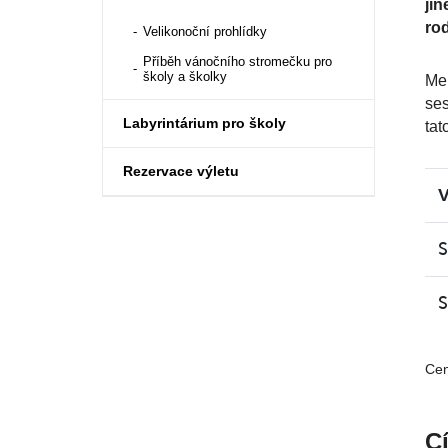
jin
ro
Velikonoční prohlídky
Příběh vánočního stromečku pro
školy a školky
Men
ses
Labyrintárium pro školy
tat
Rezervace výletu
V
S
S
Cen
Cí