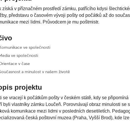
 získá v příznačném prostředí zámku, patřícího kdysi šlechtic
žby, představu o časovém vývoji pošty od počátků až do součas
unikace mezi lidmi. Průvodcem je mu poštmistr.
čivo
Komunikace ve společnosti
Media ve společnosti
Orientace v čase
Současnost a minulost v našem životě
opis projektu
i se vracejí k počátkům pošty v českém státě, kdy se připomíná 
ří byli vlastníky zámku Loučeň. Porovnávají obraz minulosti se so
ková komunikace mezi lidmi v posledních desetiletích. Pedag
cializovaná česká poštovní muzea (Praha, Vyšší Brod), kde lze o