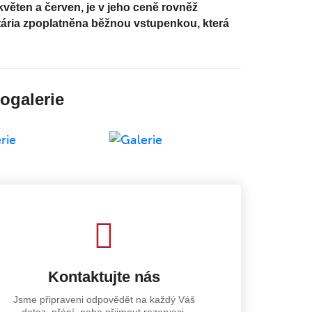
ěten a červen, je v jeho ceně rovněž
intária zpoplatněna běžnou vstupenkou, která
togalerie
Kontaktujte nás
Jsme připraveni odpovědět na každý Váš
dotaz, přání, nebo přijmout rezervaci.