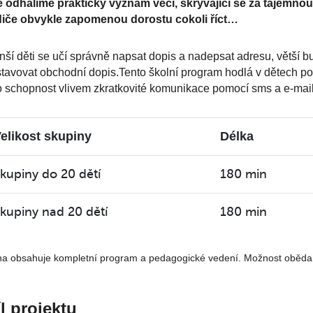
é odhalíme praktický význam věci, skrývající se za tajemnou 
diče obvykle zapomenou dorostu cokoli říct…
ší děti se učí správně napsat dopis a nadepsat adresu, větší
tavovat obchodní dopis.Tento školní program hodlá v dětech p
o schopnost vlivem zkratkovité komunikace pomocí sms a e-mailů
elikost skupiny
Délka
kupiny do 20 dětí
180 min
kupiny nad 20 dětí
180 min
a obsahuje kompletní program a pedagogické vedení. Možnost oběda či 
l projektu