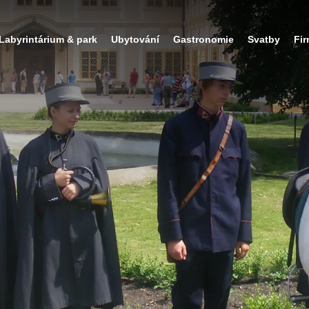
Labyrintárium & park
Ubytování
Gastronomie
Svatby
Fi