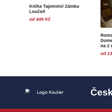
Kniha Tajemství Zámku
Loučeň
od 449 Kč
Roma
Dome
na 2 
od 13
Česk