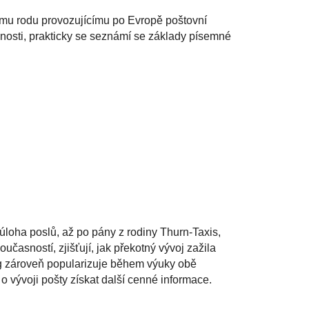
kému rodu provozujícímu po Evropě poštovní
nosti, prakticky se seznámí se základy písemné
úloha poslů, až po pány z rodiny Thurn-Taxis,
učasností, zjišťují, jak překotný vývoj zažila
og zároveň popularizuje během výuky obě
 vývoji pošty získat další cenné informace.