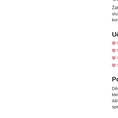
Žák
slu
kom
U
P
Dět
kte
dál
spe