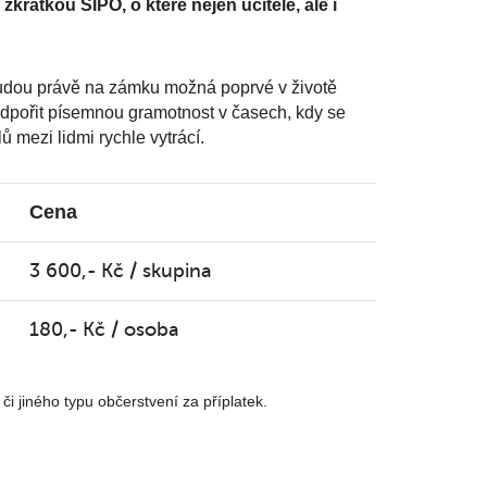
zkratkou SIPO, o které nejen učitelé, ale i
 budou právě na zámku možná poprvé v životě
odpořit písemnou gramotnost v časech, kdy se
 mezi lidmi rychle vytrácí.
Cena
3 600,- Kč / skupina
180,- Kč / osoba
jiného typu občerstvení za příplatek.