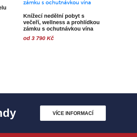
elu
Knížecí nedělní pobyt s
večeří, wellness a prohlídkou
zámku s ochutnávkou vína
od 3 790 Kč
ndy
VÍCE INFORMACÍ