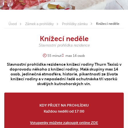
Knížecí neděle
Úvod
Zámek a prohlídky
Prohlídky zámku
Knížecí neděle
Slavnostní prohlídka rezidence
55 minut
max 14 osob
Slavnostní prohlídka rezidence knížecí rodiny Thurn Taxisů v
doprovodu někoho z knížecí rodiny. Malá skupiny max 14
osob, jedinečná atmosféra, historie, pikantnosti ze života
knížecí rodiny a v neposlední řadě ochutnávka tří vzorků
skvělých kutnohorských vín.
KDY PŘIJET NA PROHLÍDKU
Každou neděli od 17:00
Vstupenky můžete zakoupit online ZDE