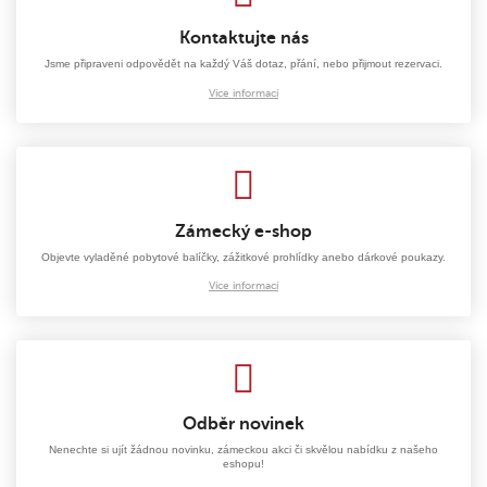
Kontaktujte nás
Jsme připraveni odpovědět na každý Váš dotaz, přání, nebo přijmout rezervaci.
Více informací
Zámecký e-shop
Objevte vyladěné pobytové balíčky, zážitkové prohlídky anebo dárkové poukazy.
Více informací
Odběr novinek
Nenechte si ujít žádnou novinku, zámeckou akci či skvělou nabídku z našeho
eshopu!