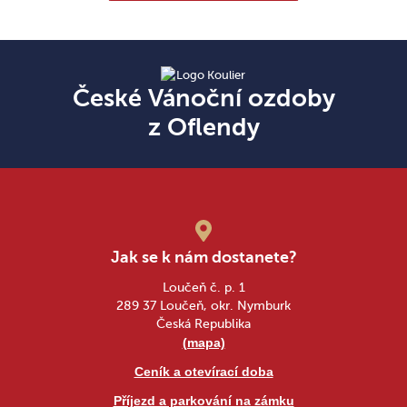
České Vánoční ozdoby
z Oflendy
Jak se k nám dostanete?
Loučeň č. p. 1
289 37 Loučeň, okr. Nymburk
Česká Republika
(mapa)
Ceník a otevírací doba
Příjezd a parkování na zámku