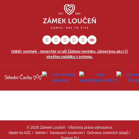
Odběr novinek - nenechte si ujít žádnou novinku, zámeckou akci či
skvělou nabídku z eshopu.
© 2026 Zámek Loučeň - Všechna práva vyhrazena
Made by
AZC
/
Admin
/
Nastavení soukromí
/
Ochrana osobních údajů
/
Dotace EU