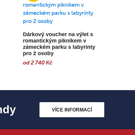
Dárkový voucher na výlet s
romantickým piknikem v
zámeckém parku s labyrinty
pro 2 osoby
od 2 740 Kč
ndy
VÍCE INFORMACÍ