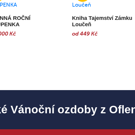
NNÁ ROČNÍ
Kniha Tajemství Zámku
UPENKA
Loučeň
000 Kč
od 449 Kč
é Vánoční ozdoby z Ofle