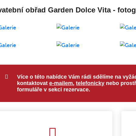
atební obřad Garden Dolce Vita - fotog
Více o této nabídce Vám rádi sdělíme na vyžá
kontaktovat
e-mailem
,
telefonicky
nebo prostř
formuláře v sekci rezervace.