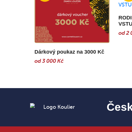
RODI
VST
od 2 
Dárkový poukaz na 3000 Kč
od 3 000 Kč
Česk