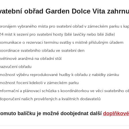
vatební obřad Garden Dolce Vita zahrnu
pronájem vybraného místa pro svatební obřad v zámeckém parku s ka
24 míst k sezení pro svatební hosty (bílé lavičky nebo bílé židle)
komunikace o rezervaci termínu svatby s místně příslušným úřadem
koordinace svatebního obřadu ve svatební den
květinové aranžmá na obřadní stůl
nazvučení obřadu
možnost výběru reprodukované hudby k obřadu z nabídky zámku
možnost focení kdekoli v zámeckém parku
informační a plánovací schůzka s koordinátorkou ve věci svatebního o
doporučení našich prověřených a kvalitních dodavatelů
tomuto balíčku je možné doobjednat další
doplňkové