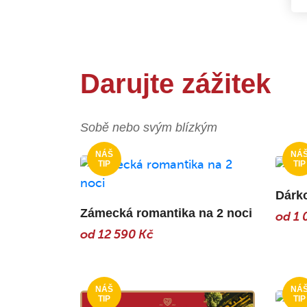
Darujte zážitek
Sobě nebo svým blízkým
Dárk
Zámecká romantika na 2 noci
od 1 
od 12 590 Kč