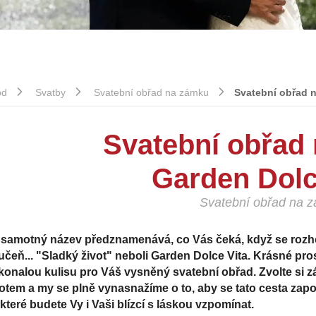
od
Svatby
Svatební obřad na zámku
Svatební obřad 
Svatební obřad
Garden Dolc
Svatební obřad na 
 samotný název předznamenává, co Vás čeká, když se rozh
učeň... "Sladký život" neboli Garden Dolce Vita. Krásné p
konalou kulisu pro Váš vysněný svatební obřad. Zvolte si 
votem a my se plně vynasnažíme o to, aby se tato cesta zap
které budete Vy i Vaši blízcí s láskou vzpomínat.