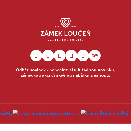
Odběr novinek - nenechte si ujít žádnou novinku,
zámeckou akci či skvělou nabídku z eshopu.