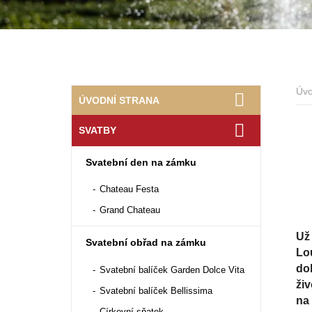
Úv
ÚVODNÍ STRANA
SVATBY
Svatební den na zámku
Chateau Festa
Grand Chateau
Už
Svatební obřad na zámku
Lo
do
Svatební balíček Garden Dolce Vita
ži
Svatební balíček Bellissima
na 
Církevní sňatek