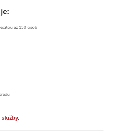
je:
pacitou až 150 osob
břadu
 služby
.