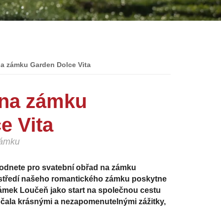
na zámku Garden Dolce Vita
 na zámku
e Vita
zámku
odnete pro svatební obřad na zámku
rostředí našeho romantického zámku poskytne
zámek Loučeň jako start na společnou cestu
očala krásnými a nezapomenutelnými zážitky,