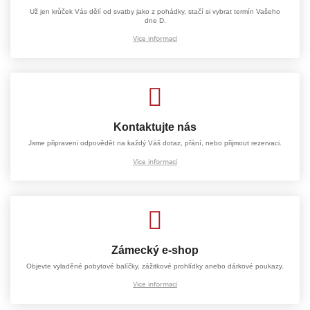
Už jen krůček Vás dělí od svatby jako z pohádky, stačí si vybrat termín Vašeho
dne D.
Více informací
Kontaktujte nás
Jsme připraveni odpovědět na každý Váš dotaz, přání, nebo přijmout rezervaci.
Více informací
Zámecký e-shop
Objevte vyladěné pobytové balíčky, zážitkové prohlídky anebo dárkové poukazy.
Více informací