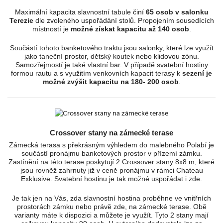
Maximální kapacita slavnostní tabule činí
65 osob v salonku
Terezie
dle zvoleného uspořádání stolů. Propojením sousedících
místností je
možné získat kapacitu až 140 osob
.
Součástí tohoto banketového traktu jsou salonky, které lze využít
jako taneční prostor, dětský koutek nebo klidovou zónu.
Samozřejmostí je také vlastní bar. V případě svatební hostiny
formou rautu a s využitím venkovních kapacit terasy k
sezení je
možné zvýšit kapacitu na 180- 200 osob
.
Crossover stany na zámecké terase
Zámecká terasa s překrásným výhledem do malebného Polabí je
součástí pronájmu banketových prostor v přízemí zámku.
Zastínění na této terase poskytují 2 Crossover stany 8x8 m, které
jsou rovněž zahrnuty již v ceně pronájmu v rámci Chateau
Exklusive. Svatební hostinu je tak možné uspořádat i zde.
Je tak jen na Vás, zda slavnostní hostina proběhne ve vnitřních
prostorách zámku nebo právě zde, na zámecké terase. Obě
varianty máte k dispozici a můžete je využít. Tyto 2 stany mají