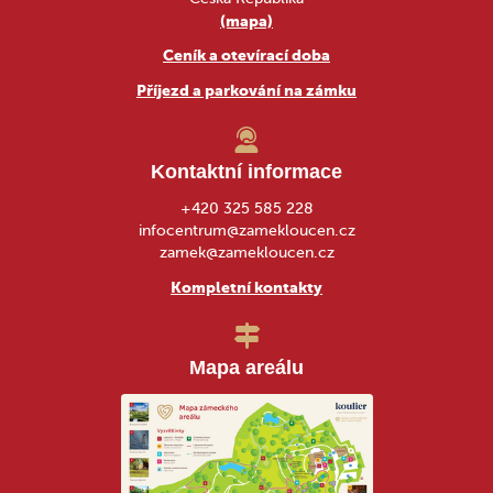
(mapa)
Ceník a otevírací doba
Příjezd a parkování na zámku
Kontaktní informace
+420 325 585 228
infocentrum@zamekloucen.cz
zamek@zamekloucen.cz
Kompletní kontakty
Mapa areálu