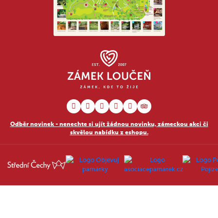
Odběr novinek - nenechte si ujít žádnou novinku, zámeckou akci či
skvělou nabídku z eshopu.