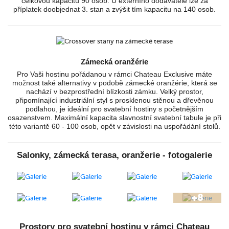
celkovou kapacitu 90 osob. U externího dodavatele lze za
příplatek doobjednat 3. stan a zvýšit tím kapacitu na 140 osob.
Zámecká oranžérie
Pro Vaši hostinu pořádanou v rámci Chateau Exclusive máte
možnost také alternativy v podobě zámecké oranžérie, která se
nachází v bezprostřední blízkosti zámku. Velký prostor,
připomínající industriální styl s prosklenou stěnou a dřevěnou
podlahou, je ideální pro svatební hostiny s početnějším
osazenstvem. Maximální kapacita slavnostní svatební tabule je při
této variantě 60 - 100 osob, opět v závislosti na uspořádání stolů.
Salonky, zámecká terasa, oranžerie - fotogalerie
Prostory pro svatební hostinu v rámci Chateau