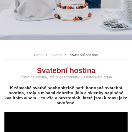
Úvod
Svatby
Svatební hostina
Svatební hostina
Když na zámku, tak s gastronomií v zámeckém stylu
K zámecké svatbě pochopitelně patří honosná svatební
hostina, stoly s mísami dobrého jídla a sklenky naplněné
kvalitním vínem….to vše v prostorách, které jsou k tomu jako
stvořené.