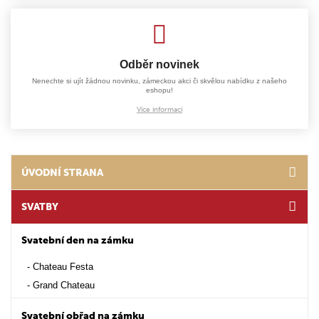
Odběr novinek
Nenechte si ujít žádnou novinku, zámeckou akci či skvělou nabídku z našeho
eshopu!
Více informací
ÚVODNÍ STRANA
SVATBY
Svatební den na zámku
Chateau Festa
Grand Chateau
Svatební obřad na zámku