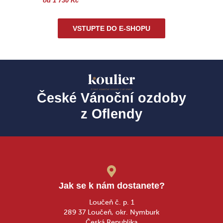
od 1 730 Kč
VSTUPTE DO E-SHOPU
České Vánoční ozdoby
z Oflendy
Jak se k nám dostanete?
Loučeň č. p. 1
289 37 Loučeň, okr. Nymburk
Česká Republika