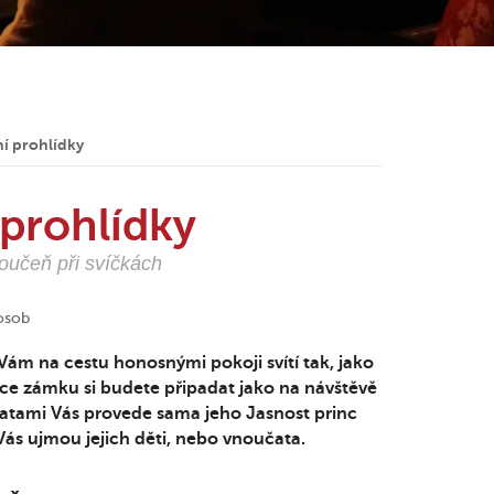
í prohlídky
 prohlídky
oučeň při svíčkách
osob
ám na cestu honosnými pokoji svítí tak, jako
ídce zámku si budete připadat jako na návštěvě
tami Vás provede sama jeho Jasnost princ
ás ujmou jejich děti, nebo vnoučata.