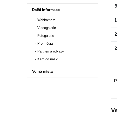
8
Další informace
1
Webkamera
Videogalerie
2
Fotogalerie
Pro média
2
Partneři a odkazy
Kam od nás?
Volná místa
P
Ve