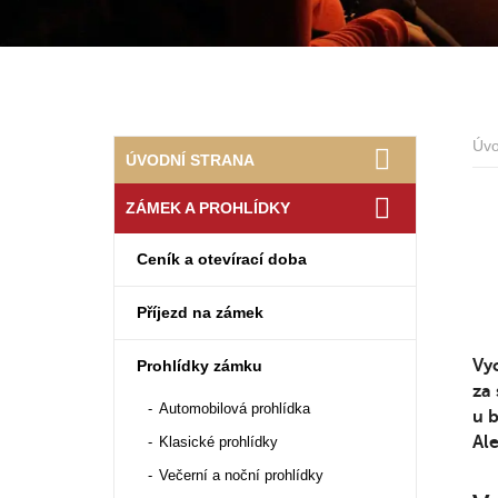
Úv
ÚVODNÍ STRANA
ZÁMEK A PROHLÍDKY
Ceník a otevírací doba
Příjezd na zámek
Vy
Prohlídky zámku
za 
Automobilová prohlídka
u 
Ale
Klasické prohlídky
Večerní a noční prohlídky