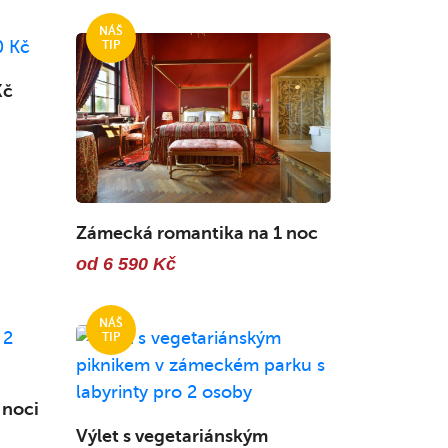
Kč
Zámecká romantika na 1 noc
od 6 590 Kč
 noci
Výlet s vegetariánským