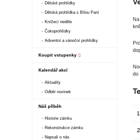
V
Dětské prohlídky
Dětská prohlídka s Bílou Paní
Na 
Knížecí neděle
kně
Čokoprohlídky
Adventní a vánoční prohlídky
Pro
dop
Koupit vstupenky
Noč
Kalendář akcí
do
Aktuality
Te
Odběr novinek
Náš příběh
1
Historie zámku
Rekonstrukce zámku
2
Napsali o nás