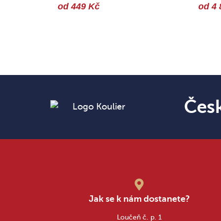
od 449 Kč
od 4 
Čes
Jak se k nám dostanete?
Loučeň č. p. 1