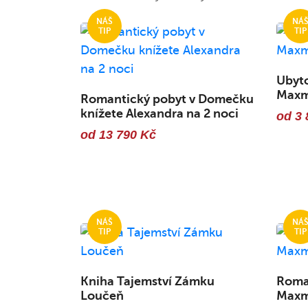
Ubyto
Maxmi
Romantický pobyt v Domečku
knížete Alexandra na 2 noci
od 3 
od 13 790 Kč
Kniha Tajemství Zámku
Roman
Loučeň
Maxmi