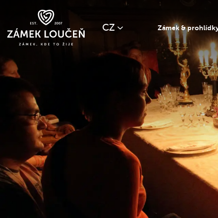
CZ
Zámek & prohlídk