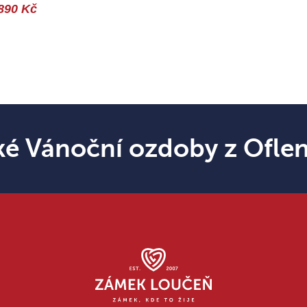
890 Kč
ké Vánoční ozdoby z Ofle