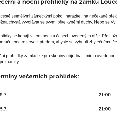
ečerní a noční prohlídky na zámku Louč
cestě setmělými zámeckými pokoji narazíte i na nečekané překv
žna chystá vyvolávat se svými přítelkyněmi duchy. Nebo se Vy i V
hlídky se konají v termínech a časech uvedených níže. Přesto
oručujeme rezervaci předem, abyste se vyhnuli zbytečnému če
ní prohlídky zámku lze pro skupiny objednat i mimo uvedenou d
 poznámky.
rmíny večerních prohlídek:
8.7.
21:00
5.7.
21:00