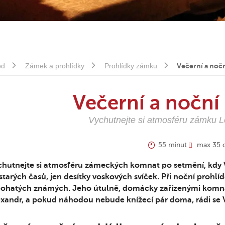
od
Zámek a prohlídky
Prohlídky zámku
Večerní a nočn
Večerní a noční
Vychutnejte si atmosféru zámku L
55 minut
max 35 
chutnejte si atmosféru zámeckých komnat po setmění, kdy V
starých časů, jen desítky voskových svíček. Při noční prohl
bohatých známých. Jeho útulně, domácky zařízenými komna
xandr, a pokud náhodou nebude knížecí pár doma, rádi se V