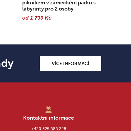
piknikem v zámeckém parku s
labyrinty pro 2 osoby
od 1 730 Kč
ndy
VÍCE INFORMACÍ
Kontaktní informace
+420 325 585 228