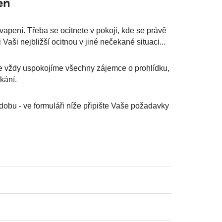
eň
apení. Třeba se ocitnete v pokoji, kde se právě
aši nejbližší ocitnou v jiné nečekané situaci...
že vždy uspokojíme všechny zájemce o prohlídku,
kání.
obu - ve formuláři níže připište Vaše požadavky