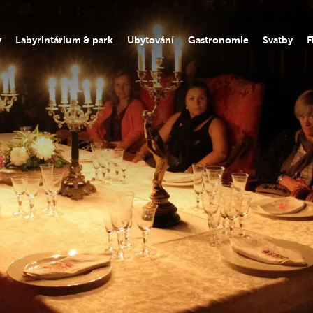
y
Labyrintárium & park
Ubytování
Gastronomie
Svatby
F