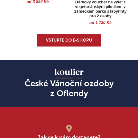
od 3 890 Kč
Dárkový voucher na výlet s
vegetariánským piknikem v
zámeckém parku s labyrinty
pro 2 osoby
od 1 730 Kč
VSTUPTE DO E-SHOPU
České Vánoční ozdoby
z Oflendy
Jak se k nám dostanete?