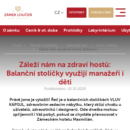
CZ
VSTUPENKY
POKOJE A CENY
O zámku
Ceník & ot. doba
Prohlídky
Labyrintárium
Ubyt
Úvod
Zámek a prohlídky
Kalendář akcí
Archiv článků
Záleží nám na zdraví hostů: Balanční…
Záleží nám na zdraví hostů:
Balanční stoličky využijí manažeři i
děti
Publikováno: 01.10.2025
Právě jsme je vyložili! Řeč je o balančních stoličkách VLUV
KAPSUL, zdravotním sedacím nábytku, který sklízí chválu u
uživatelů, zdravotníků i designerů. Ode dneška mohou
zpříjemnit i Váš pobyt, pokud se chystáte přenocovat v
Zámeckém hotelu Maxmilián.