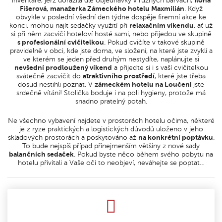
inventáře, jeřž dorazila dle objednávky v různých barvách,
Ilona
Fišerová, manažerka Zámeckého hotelu Maxmilián
. Když
obvykle v poslední všední den týdne dospěje firemní akce ke
konci, mohou najít sedačky využití při
relaxačním víkendu
, ať už
si při něm zacvičí hoteloví hosté sami, nebo přijedou ve skupině
s profesionální cvičitelkou
. Pokud cvičíte v takové skupině
pravidelně v obci, kde jste doma, ve složení, na které jste zvyklí a
ve kterém se jeden před druhým nestydíte, naplánujte si
nevšední prodloužený víkend
a přijeďte si i s vaší cvičitelkou
svátečně zacvičit do
atraktivního prostředí
, které jste třeba
dosud nestihli poznat. V
zámeckém hotelu na Loučeni
jste
srdečně vítáni! Stolička boduje i na poli hygieny, protože má
snadno pratelný potah.
Ne všechno vybavení najdete v prostorách hotelu očima, některé
je z ryze praktických a logistických důvodů uloženo v jeho
skladových prostorách a poskytováno až
na konkrétní poptávku
.
To bude nejspíš případ přinejmenším většiny z nové sady
balančních sedaček
. Pokud byste něco během svého pobytu na
hotelu přivítali a Vaše oči to neobjeví, neváhejte se poptat…