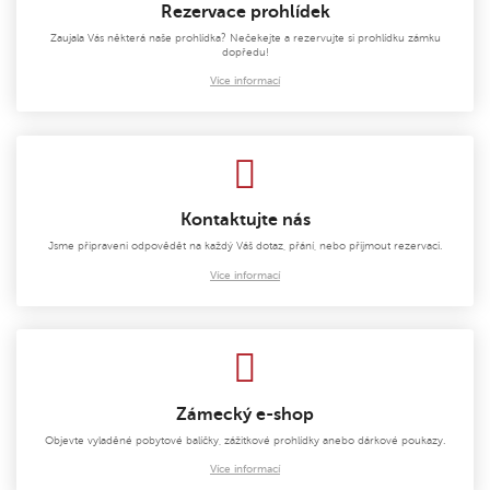
Rezervace prohlídek
Zaujala Vás některá naše prohlídka? Nečekejte a rezervujte si prohlídku zámku
dopředu!
Více informací
Kontaktujte nás
Jsme připraveni odpovědět na každý Váš dotaz, přání, nebo přijmout rezervaci.
Více informací
Zámecký e-shop
Objevte vyladěné pobytové balíčky, zážitkové prohlídky anebo dárkové poukazy.
Více informací