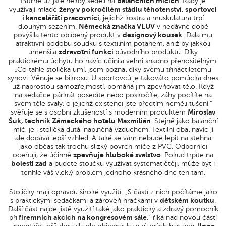
Patrně už jste někdy seděli na
balančních míčích
. Rády je
využívají mladé
ženy v pokročilém stádiu těhotenství, sportovci
i kancelářští pracovníci
, jejichž kostra a muskulatura trpí
dlouhým sezením.
Německá značka VLUV
v nedávné době
povýšila tento oblíbený produkt v
designový kousek
: Dala mu
atraktivní podobu soudku s textilním potahem, aniž by jakkoli
umenšila
zdravotní funkci
původního produktu. Díky
praktickému úchytu ho navíc učinila velmi snadno přenositelným.
„Co tahle stolička umí, jsem poznal díky svému třináctiletému
synovi. Věnuje se bikrosu. U sportovců je takováto pomůcka dnes
už naprostou samozřejmostí, pomáhá jim zpevňovat tělo. Když
na sedačce párkrát posedíte nebo poskočíte, záhy pocítíte na
svém těle svaly, o jejichž existenci jste předtím neměli tušení,“
svěřuje se s osobní zkušeností s moderním produktem
Miroslav
Šuk, technik Zámeckého hotelu Maxmilián
. Stejně jako balanční
míč, je i stolička dutá, naplněná vzduchem. Textilní obal navíc jí
ale dodává lepší vzhled. A také se vám nebude lepit na stehna
jako občas tak trochu slizký povrch míče z PVC. Odborníci
oceňují, že účinně
zpevňuje hluboké svalstvo
. Pokud trpíte na
bolesti zad
a budete stoličku využívat systematičtěji, může být i
tenhle váš vleklý problém jednoho krásného dne ten tam.
Stoličky mají opravdu široké využití: „S částí z nich počítáme jako
s praktickými sedačkami a zároveň hračkami v
dětském koutku
.
Další část najde jistě využití také jako praktický a zdravý pomocník
při
firemních akcích na kongresovém sále
,“ říká nad novou částí