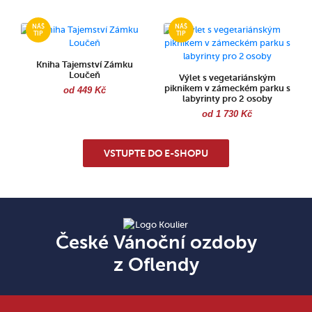
Kniha Tajemství Zámku
Loučeň
Výlet s vegetariánským
piknikem v zámeckém parku s
od 449 Kč
labyrinty pro 2 osoby
od 1 730 Kč
VSTUPTE DO E-SHOPU
České Vánoční ozdoby
z Oflendy