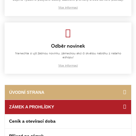
Více informací
Odběr novinek
Nenechte si ujít žádnou novinku, zámeckou akci či skvělou nabídku z našeho
eshopu!
Více informací
ÚVODNÍ STRANA
ZÁMEK A PROHLÍDKY
Ceník a otevírací doba
Příjezd na zámek