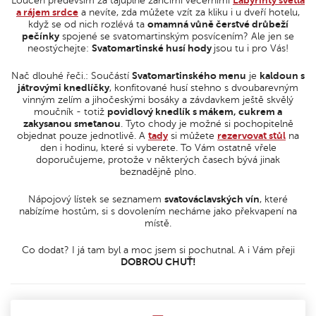
Loučeň především za tajuplně zářícími večerními
Labyrinty světla
a rájem srdce
a nevíte, zda můžete vzít za kliku i u dveří hotelu,
když se od nich rozlévá ta
omamná vůně čerstvé drůbeží
pečínky
spojené se svatomartinským posvícením? Ale jen se
neostýchejte:
Svatomartinské husí hody
jsou tu i pro Vás!
Nač dlouhé řeči.: Součástí
Svatomartinského menu
je
kaldoun s
játrovými knedlíčky
, konfitované husí stehno s dvoubarevným
vinným zelím a jihočeskými bosáky a závdavkem ještě skvělý
moučník - totiž
povidlový knedlík s mákem, cukrem a
zakysanou smetanou
. Tyto chody je možné si pochopitelně
objednat pouze jednotlivě. A
tady
si můžete
rezervovat stůl
na
den i hodinu, které si vyberete. To Vám ostatně vřele
doporučujeme, protože v některých časech bývá jinak
beznadějně plno.
Nápojový lístek se seznamem
svatováclavských vín
, které
nabízíme hostům, si s dovolením necháme jako překvapení na
místě.
Co dodat? I já tam byl a moc jsem si pochutnal. A i Vám přeji
DOBROU CHUŤ!