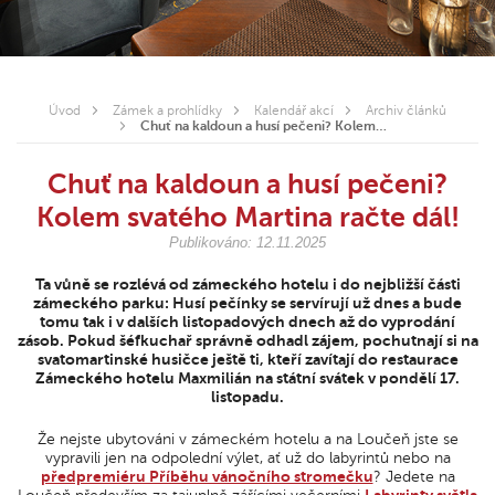
Úvod
Zámek a prohlídky
Kalendář akcí
Archiv článků
Chuť na kaldoun a husí pečeni? Kolem…
Chuť na kaldoun a husí pečeni?
Kolem svatého Martina račte dál!
Publikováno: 12.11.2025
Ta vůně se rozlévá od zámeckého hotelu i do nejbližší části
zámeckého parku: Husí pečínky se servírují už dnes a bude
tomu tak i v dalších listopadových dnech až do vyprodání
zásob. Pokud šéfkuchař správně odhadl zájem, pochutnají si na
svatomartinské husičce ještě ti, kteří zavítají do restaurace
Zámeckého hotelu Maxmilián na státní svátek v pondělí 17.
listopadu.
Že nejste ubytováni v zámeckém hotelu a na Loučeň jste se
vypravili jen na odpolední výlet, ať už do labyrintů nebo na
předpremiéru Příběhu vánočního stromečku
? Jedete na