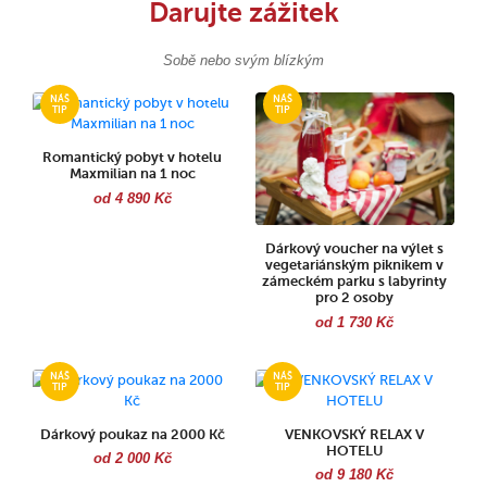
Darujte zážitek
Sobě nebo svým blízkým
Romantický pobyt v hotelu
Maxmilian na 1 noc
od 4 890 Kč
Dárkový voucher na výlet s
vegetariánským piknikem v
zámeckém parku s labyrinty
pro 2 osoby
od 1 730 Kč
Dárkový poukaz na 2000 Kč
VENKOVSKÝ RELAX V
HOTELU
od 2 000 Kč
od 9 180 Kč