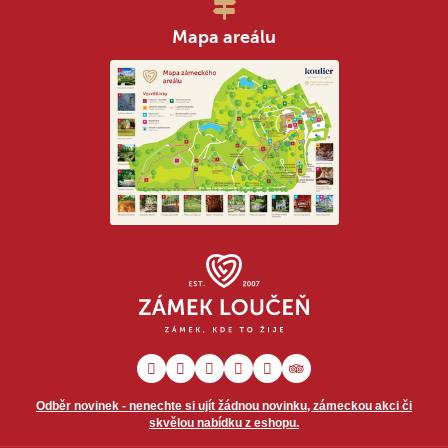
Mapa areálu
Odběr novinek - nenechte si ujít žádnou novinku, zámeckou akci či
skvělou nabídku z eshopu.