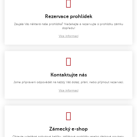
Rezervace prohlídek
Zaujala Vás některá naše prohlídka? Nečekejte a rezervujte si prohlídku zámku
dopředu!
Více informací
Kontaktujte nás
Jsme připraveni odpovědět na každý Váš dotaz, přání, nebo přijmout rezervaci.
Více informací
Zámecký e-shop
Objevte vyladěné pobytové balíčky, zážitkové prohlídky anebo dárkové poukazy.