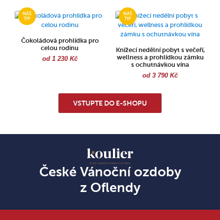
Čokoládová prohlídka pro
celou rodinu
Knížecí nedělní pobyt s večeří,
wellness a prohlídkou zámku
od 1 230 Kč
s ochutnávkou vína
od 3 790 Kč
VSTUPTE DO E-SHOPU
České Vánoční ozdoby
z Oflendy