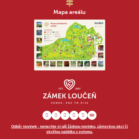
Mapa areálu
Odběr novinek - nenechte si ujít žádnou novinku, zámeckou akci či
skvělou nabídku z eshopu.