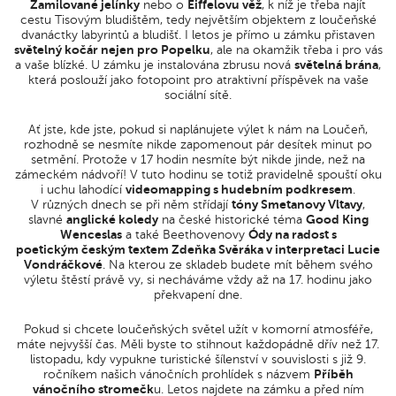
Zamilované jelínky
nebo o
Eiffelovu věž
, k níž je třeba najít
cestu Tisovým bludištěm, tedy největším objektem z loučeňské
dvanáctky labyrintů a bludišť. I letos je přímo u zámku přistaven
světelný kočár nejen pro Popelku
, ale na okamžik třeba i pro vás
a vaše blízké. U zámku je instalována zbrusu nová
světelná brána
,
která poslouží jako fotopoint pro atraktivní příspěvek na vaše
sociální sítě.
Ať jste, kde jste, pokud si naplánujete výlet k nám na Loučeň,
rozhodně se nesmíte nikde zapomenout pár desítek minut po
setmění. Protože v 17 hodin nesmíte být nikde jinde, než na
zámeckém nádvoří! V tuto hodinu se totiž pravidelně spouští oku
i uchu lahodící
videomapping s hudebním podkresem
.
V různých dnech se při něm střídají
tóny Smetanovy Vltavy
,
slavné
anglické koledy
na české historické téma
Good King
Wenceslas
a také Beethovenovy
Ódy na radost s
poetickým českým textem Zdeňka Svěráka v interpretaci Lucie
Vondráčkové
. Na kterou ze skladeb budete mít během svého
výletu štěstí právě vy, si necháváme vždy až na 17. hodinu jako
překvapení dne.
Pokud si chcete loučeňských světel užít v komorní atmosféře,
máte nejvyšší čas. Měli byste to stihnout každopádně dřív než 17.
listopadu, kdy vypukne turistické šílenství v souvislosti s již 9.
ročníkem našich vánočních prohlídek s názvem
Příběh
vánočního stromečk
u. Letos najdete na zámku a před ním