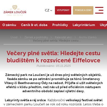
CZ
VSTUPENKY
POKOJE A CENY
O zámku
Ceník & ot. doba
Prohlídky
Labyrintárium
Ubyt
Úvod
Zámek a prohlídky
Kalendář akcí
Archiv článků
Večery plné světla: Hledejte cestu…
Večery plné světla: Hledejte cestu
bludištěm k rozsvícené Eiffelovce
Publikováno: 05.11.2025
Zámecký park na Loučeni je už dnes plný světelných objektů,
fasáda zámku se po setmění proměňuje za tónů Smetanovy
Vltavy či Beethovenovy Ódy na radost. Přijďte si užít světelných
efektů v klidu předtím, než nás už před oficiálním nástupem
adventního období zaplaví výletní davy.
Labyrinty světla a ráj srdce
. Každoroční
velkolepý festival světel
v zámeckém parku Loučeň se rok od roku rozrůstá. Letos třeba o