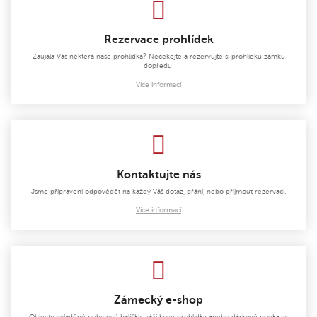
Rezervace prohlídek
Zaujala Vás některá naše prohlídka? Nečekejte a rezervujte si prohlídku zámku
dopředu!
Více informací
Kontaktujte nás
Jsme připraveni odpovědět na každý Váš dotaz, přání, nebo přijmout rezervaci.
Více informací
Zámecký e-shop
Objevte vyladěné pobytové balíčky, zážitkové prohlídky anebo dárkové poukazy.