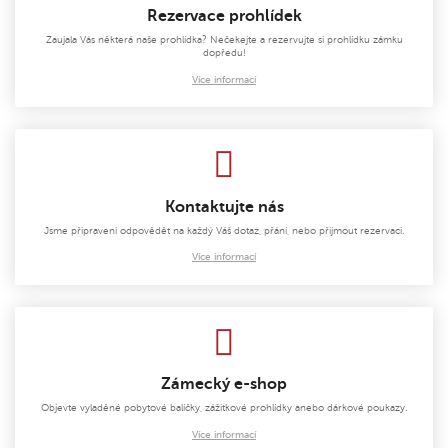
Rezervace prohlídek
Zaujala Vás některá naše prohlídka? Nečekejte a rezervujte si prohlídku zámku
dopředu!
Více informací
Kontaktujte nás
Jsme připraveni odpovědět na každý Váš dotaz, přání, nebo přijmout rezervaci.
Více informací
Zámecký e-shop
Objevte vyladěné pobytové balíčky, zážitkové prohlídky anebo dárkové poukazy.
Více informací