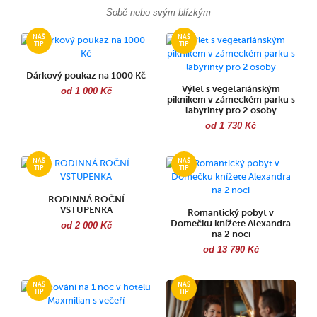
Sobě nebo svým blízkým
Dárkový poukaz na 1000 Kč
Výlet s vegetariánským
od 1 000 Kč
piknikem v zámeckém parku s
labyrinty pro 2 osoby
od 1 730 Kč
RODINNÁ ROČNÍ
VSTUPENKA
Romantický pobyt v
Domečku knížete Alexandra
od 2 000 Kč
na 2 noci
od 13 790 Kč