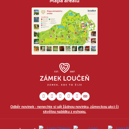
Mapa areálu
Odběr novinek - nenechte si ujít žádnou novinku, zámeckou akci či
skvělou nabídku z eshopu.