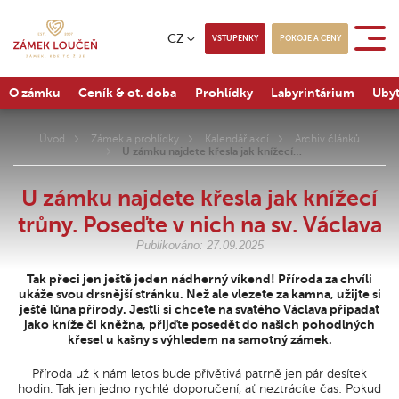
CZ
VSTUPENKY
POKOJE A CENY
O zámku
Ceník & ot. doba
Prohlídky
Labyrintárium
Ubyt
Úvod
Zámek a prohlídky
Kalendář akcí
Archiv článků
U zámku najdete křesla jak knížecí…
U zámku najdete křesla jak knížecí
trůny. Poseďte v nich na sv. Václava
Publikováno: 27.09.2025
Tak přeci jen ještě jeden nádherný víkend! Příroda za chvíli
ukáže svou drsnější stránku. Než ale vlezete za kamna, užijte si
ještě lůna přírody. Jestli si chcete na svatého Václava připadat
jako kníže či kněžna, přijďte posedět do našich pohodlných
křesel u kašny s výhledem na samotný zámek.
Příroda už k nám letos bude přívětivá patrně jen pár desítek
hodin. Tak jen jedno rychlé doporučení, ať neztrácíte čas: Pokud