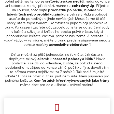
pořád ještě nevíte, co se
svatováclavskou nedělí,
nebo dokonce
ani sobotou, která jí předchází, máme tu
pohodový tip
: Přijeďte
na Loučeň, absolvujte
procházku po parku, bloudění v
labyrintech nebo prohlídku zámku
a pak se v klidu a pohodě
usaďte do pohodlných, jinde nevídaných
křesel černé či bílé
barvy, které svým tvarem i komfortem připomínají panovnické
trůny. Po usazení zavřete oči, zaposlouchejte se do zurčení vody
v kašně a užívejte si knížecího pocitu právě v čase, kdy si
připomínáme knížete Václava, patrona naší země. A protože "u
vody" vždycky vyhládne, mějte u trůnu předem připravené něco z
bohaté nabídky
zámeckého občerstvení!
Zní to možná až příliš jednoduše, ale řekněte: Jak často si
dopřejete takový
okamžik naprosté pohody a klidu
? Navíc
podíváte-li se dál do kalendáře, zjistíte, že pokud si něco
podobného neužijete do konce září či počátku října, dovolí vám
to příroda znovu nejdřív tak za 7 měsíců. Tak nad čím ještě
váháte? U nás se navíc o "trůn" prát nemusíte. Není připraven pro
jediného knížete.
Komfortních křesel vytvarovaných jako trůny
máme dost pro celou širokou knížecí rodinu!