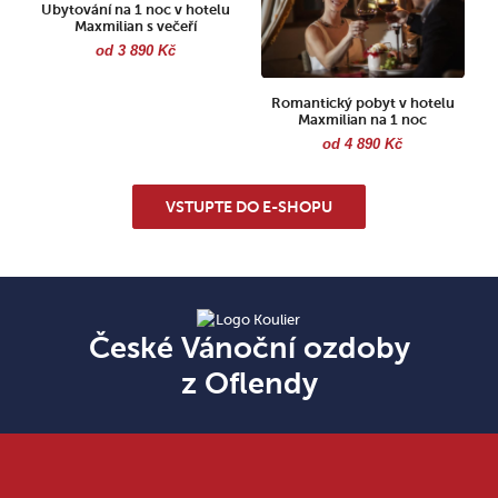
Ubytování na 1 noc v hotelu
Maxmilian s večeří
od 3 890 Kč
Romantický pobyt v hotelu
Maxmilian na 1 noc
od 4 890 Kč
VSTUPTE DO E-SHOPU
České Vánoční ozdoby
z Oflendy