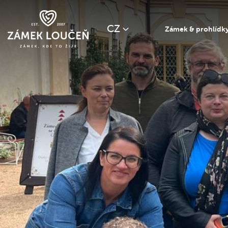
CZ
Zámek & prohlídk