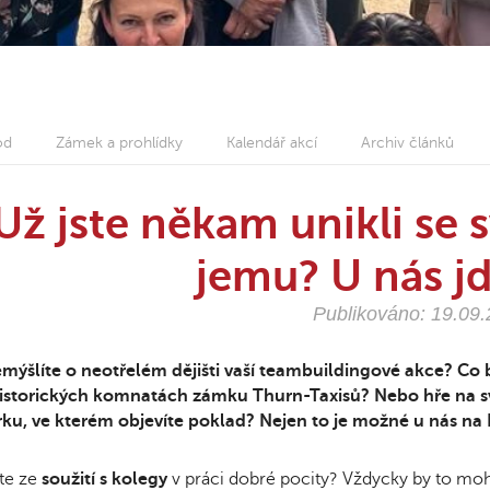
od
Zámek a prohlídky
Kalendář akcí
Archiv článků
Už jste někam unikli se
jemu? U nás jd
Publikováno: 19.09
mýšlíte o neotřelém dějišti vaší teambuildingové akce? Co 
historických komnatách zámku Thurn-Taxisů? Nebo hře na sv
ku, ve kterém objevíte poklad? Nejen to je možné u nás na 
te ze
soužití s kolegy
v práci dobré pocity? Vždycky by to mohl