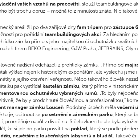
yladění vašich vztahů na pracovišti
, slouží teambuldingové a
oho být trochu opruz – možná to z minulosti znáte. Nic takové
ecký areál žil po dva zářijové dny
fam tripem
pro
zástupce 6
žnosti pro pořádání
teambuildingových akcí
. Za hledáním po
hlídku zámku přímo s jeho majitelkou či ochutnávku kvalitních 
nažeři firem BEKO Engineering, GJW Praha, JETBRAINS, Olymp
loveně nadšení odcházeli z prohlídky zámku. „Přímo od
majit
tali výklad nejen k historickým exponátům, ale vyslechli jsme i
átky a jejího otevření veřejnosti. Něco takového člověk nezažij
itelku pak vystřídal
kastelán zámku
, který přímo v historické
mentovanou ochutnávku vybraných rumů
. „To byly nejoceňo
itivně, že byly prodchnuté člověčinou a profesionalitou,“ kom
ent manager zámku Loučeň
. Podobný úspěch měla
večerní 
é to je, ocitnout se
po setmění v zámeckém parku
, který se 
í, proměňuje napůl v divočinu. S čelovkami to ale byla vyložen
ěl, že si jde do parku posvítit na
poklad
, který se podle přede
dišti, největším z loučeňských labyrintů a bludišť
. Takové či