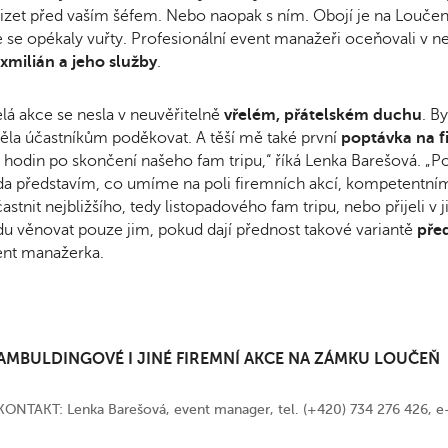
zet před vaším šéfem. Nebo naopak s ním. Obojí je na Loučen
 se opékaly vuřty. Profesionální event manažeři oceňovali v n
milián a jeho služby
.
lá akce se nesla v neuvěřitelně
vřelém, přátelském duchu
. B
ěla účastníkům poděkovat. A těší mě také první
poptávka na f
 hodin po skončení našeho fam tripu,“ říká Lenka Barešová. „P
a představím, co umíme na poli firemních akcí, kompetentním 
astnit nejbližšího, tedy listopadového fam tripu, nebo přijeli v
u věnovat pouze jim, pokud dají přednost takové variantě
před
ent manažerka.
AMBULDINGOVÉ I JINÉ FIREMNÍ AKCE NA ZÁMKU LOUČEŇ
KONTAKT: Lenka Barešová, event manager, tel. (+420) 734 276 426,