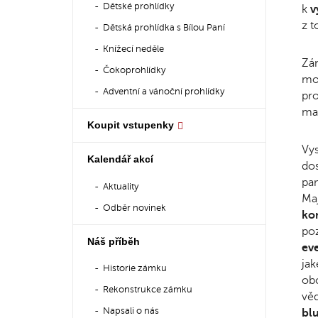
Dětské prohlídky
k
v
z t
Dětská prohlídka s Bílou Paní
Knížecí neděle
Zám
Čokoprohlídky
mo
Adventní a vánoční prohlídky
pro
ma
Koupit vstupenky
Vys
Kalendář akcí
dos
pam
Aktuality
Maj
Odběr novinek
ko
poz
Náš příběh
ev
jak
Historie zámku
obc
Rekonstrukce zámku
věd
Napsali o nás
blu