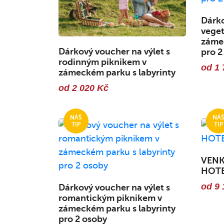
Dárko
veget
zámec
Dárkový voucher na výlet s
pro 2
rodinným piknikem v
od 1 
zámeckém parku s labyrinty
od 2 020 Kč
VENK
HOT
od 9 
Dárkový voucher na výlet s
romantickým piknikem v
zámeckém parku s labyrinty
pro 2 osoby