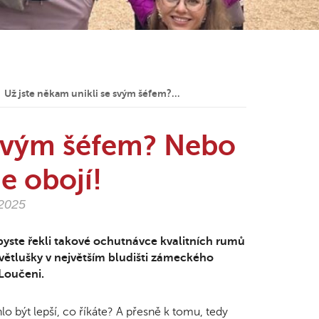
Už jste někam unikli se svým šéfem?…
 svým šéfem? Nebo
e obojí!
.2025
byste řekli takové ochutnávce kvalitních rumů
ětlušky v největším bludišti zámeckého
Loučeni.
o být lepší, co říkáte? A přesně k tomu, tedy