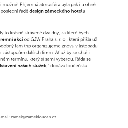
i možné! Příjemná atmosféra byla pak i u ohně,
eposlední řadě
design zámeckého hotelu
yly to krásně strávené dva dny, za které bych
iremní akci
od GJW Praha s. r. o., která přišla už
odobný fam trip organizujeme znovu v listopadu.
zástupcům dalších firem. Ať už by se chtěli
 jiném termínu, který si sami vyberou. Ráda se
stavení našich služeb
,“ dodává loučeňská
 e-mail: zamek@zamekloucen.cz