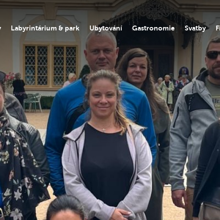
y
Labyrintárium & park
Ubytování
Gastronomie
Svatby
F