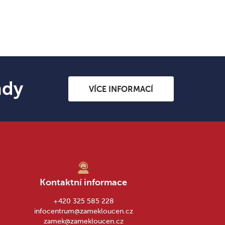
ndy
VÍCE INFORMACÍ
Kontaktní informace
+420 325 585 228
infocentrum@zamekloucen.cz
zamek@zamekloucen.cz