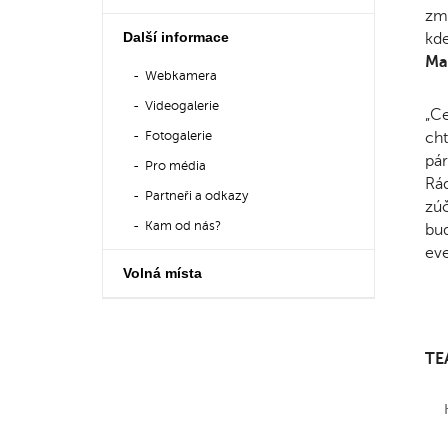
zmi
Další informace
kde
Max
Webkamera
Videogalerie
„Ce
Fotogalerie
cht
pár
Pro média
Rád
Partneři a odkazy
zúč
Kam od nás?
bud
ev
Volná místa
TE