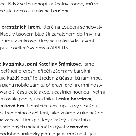
kce. Když se to uchopí za špatný konec, může
ho ale nehrozí u nás na Loučeni.
 prestižních firem
, které na Loučeni sondovaly
kladu v tisovém bludišti zahaleném do tmy, na
rumů z cukrové třtiny se u nás vydali event
us, Zoeller Systems a APPLUS.
elky zámku, paní Kateřiny Šrámkové
, jsme
 celý její profesní příběh záchrany barokní
e každý den,“ řekl jeden z účastníků fam tripu.
m pianu nobile zámku připravil pro firemní hosty
vanější části celé akce, účastníci hodnotili velmi
entovala pocity účastníků
Lenka Barešová,
úniková hra
: Účastníci fam tripu si vyzkoušeli,
bez tradičního osvětlení, jaké známe z ulic našich
á zábava. Tím spíš, když každý z účastníků
m sdělených indicií měl skrývat v
tisovém
 podobné únikovky jsou legální možností, jak