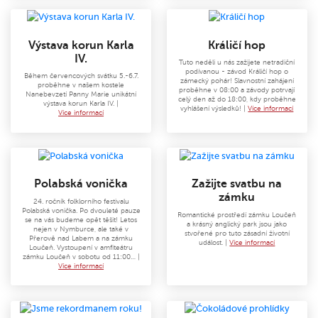
Výstava korun Karla
Králičí hop
IV.
Tuto neděli u nás zažijete netradiční
podívanou - závod Králičí hop o
Během červencových svátku 5.-6.7.
zámecký pohár! Slavnostní zahájení
proběhne v našem kostele
proběhne v 08:00 a závody potrvají
Nanebevzetí Panny Marie unikátní
celý den až do 18:00, kdy proběhne
výstava korun Karla IV. |
vyhlášení výsledků! |
Více informací
Více informací
Polabská vonička
Zažijte svatbu na
zámku
24. ročník folklorního festivalu
Polabská vonička. Po dvouleté pauze
Romantické prostředí zámku Loučeň
se na vás budeme opět těšit! Letos
a krásný anglický park jsou jako
nejen v Nymburce, ale také v
stvořené pro tuto zásadní životní
Přerově nad Labem a na zámku
událost. |
Více informací
Loučeň. Vystoupení v amfiteátru
zámku Loučeň v sobotu od 11:00… |
Více informací