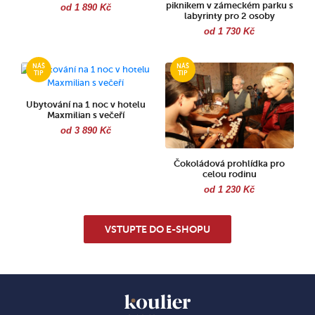
piknikem v zámeckém parku s
od 1 890 Kč
labyrinty pro 2 osoby
od 1 730 Kč
Ubytování na 1 noc v hotelu
Maxmilian s večeří
od 3 890 Kč
Čokoládová prohlídka pro
celou rodinu
od 1 230 Kč
VSTUPTE DO E-SHOPU