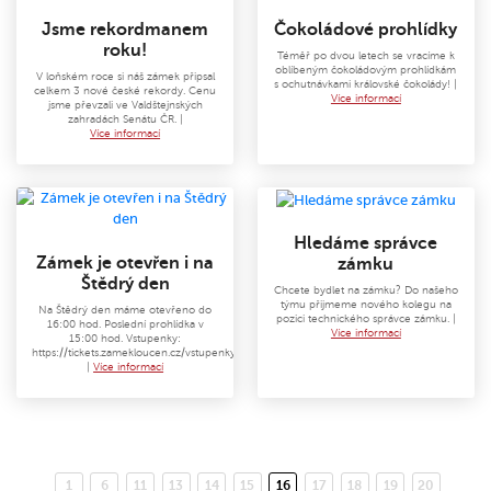
Jsme rekordmanem
Čokoládové prohlídky
roku!
Téměř po dvou letech se vracíme k
oblíbeným čokoládovým prohlídkám
V loňském roce si náš zámek připsal
s ochutnávkami královské čokolády! |
celkem 3 nové české rekordy. Cenu
Více informací
jsme převzali ve Valdštejnských
zahradách Senátu ČR. |
Více informací
Hledáme správce
Zámek je otevřen i na
zámku
Štědrý den
Chcete bydlet na zámku? Do našeho
týmu přijmeme nového kolegu na
Na Štědrý den máme otevřeno do
pozici technického správce zámku. |
16:00 hod. Poslední prohlídka v
Více informací
15:00 hod. Vstupenky:
https://tickets.zamekloucen.cz/vstupenky
|
Více informací
1
6
11
13
14
15
16
17
18
19
20
(aktuální)