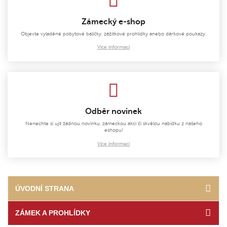
Zámecký e-shop
Objevte vyladěné pobytové balíčky, zážitkové prohlídky anebo dárkové poukazy.
Více informací
Odběr novinek
Nenechte si ujít žádnou novinku, zámeckou akci či skvělou nabídku z našeho
eshopu!
Více informací
ÚVODNÍ STRANA
ZÁMEK A PROHLÍDKY