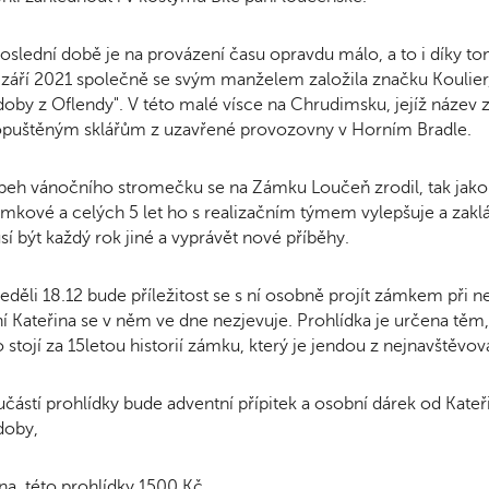
oslední době je na provázení času opravdu málo, a to i díky t
 září 2021 společně se svým manželem založila značku Koulier,
oby z Oflendy". V této malé vísce na Chrudimsku, jejíž název zn
opuštěným sklářům z uzavřené provozovny v Horním Bradle.
beh vánočního stromečku se na Zámku Loučeň zrodil, tak jako 
mkové a celých 5 let ho s realizačním týmem vylepšuje a zakl
í být každý rok jiné a vyprávět nové příběhy.
eděli 18.12 bude příležitost se s ní osobně projít zámkem při n
í Kateřina se v něm ve dne nezjevuje. Prohlídka je určena těm, 
 stojí za 15letou historií zámku, který je jendou z nejnavštěvo
částí prohlídky bude adventní přípitek a osobní dárek od Kat
doby,
a této prohlídky 1500 Kč