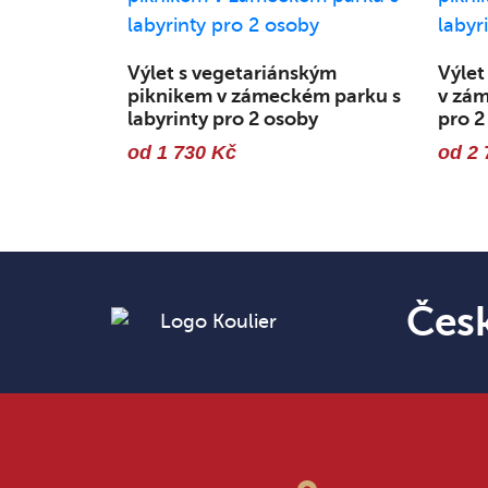
Výlet s vegetariánským
Výlet
piknikem v zámeckém parku s
v zám
labyrinty pro 2 osoby
pro 2
od 1 730 Kč
od 2 
Čes