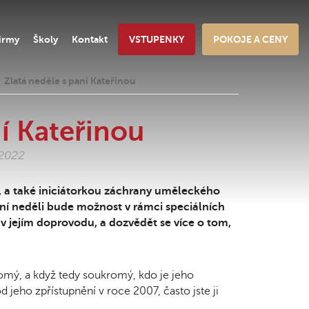
irmy
Školy
Kontakt
VSTUPENKY
POKOJE A CENY
Zlatá neděle s paní Kateřinou
ní Kateřinou
.2022
 a také iniciátorkou záchrany uměleckého
í neděli bude možnost v rámci speciálních
 v jejím doprovodu, a dozvědět se více o tom,
romý, a když tedy soukromý, kdo je jeho
 jeho zpřístupnění v roce 2007, často jste ji