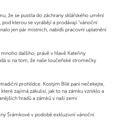
omu, že se pustila do záchrany sklářského umění
 pod kterou se vyrábějí a prodávají "vánoční
alo jen pár místních, nabídli pracovní uplatnění
mnoho dalšího, právě v hlavě Kateřiny
ádá si na tom, že naše loučeňské stromečky
etradiční prohlídce. Kostým Bílé paní nečekejte,
které zajímá zákulisí, jak to na zámku vzniklo a
vanějších hradů a zámků v naší zemi
eřiny Šrámkové v podobě exkluzivní vánoční