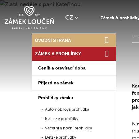
CZ
Zámek & prohlídk
Úv
ÚVODNÍ STRANA
ZÁMEK A PROHLÍDKY
Ceník a otevírací doba
Příjezd na zámek
Ka
ře
Prohlídky zámku
pro
jak
Automobilová prohlídka
Klasické prohlídky
Náv
Večerní a noční prohlídky
maj
moh
Dětské prohlídky