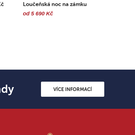
Kč
Loučeňská noc na zámku
od 5 690 Kč
ndy
VÍCE INFORMACÍ