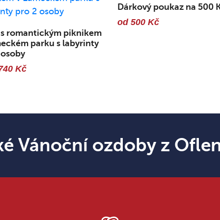
Dárkový poukaz na 500 
od 500 Kč
 s romantickým piknikem
eckém parku s labyrinty
 osoby
740 Kč
ké Vánoční ozdoby z Ofle