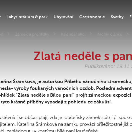
y
Labyrintárium & park
Ubytování
Gastronomie
Svatby
F
od
Zámek a prohlídky
Kalendář akcí
Archiv článků
Zlatá neděle s pa
Publikováno: 19.11
teřina Šrámková, je autorkou Příběhu vánočního stromečku,
mesla- výroby foukaných vánočních ozdob. Poslední adventn
hlídek "Zlatá neděle s Bílou paní" projít zámeckou expozici
 tyto krásné příběhy vypadají z pohledu ze zákulisí.
štěvnící se občas ptají, zda je loučeňský zámek státní či souk
itelem. Kateřina Šrámková na zámku provází příležitostně již od
li zahlédnout i v kostýmu Bílé paní loučeňské.