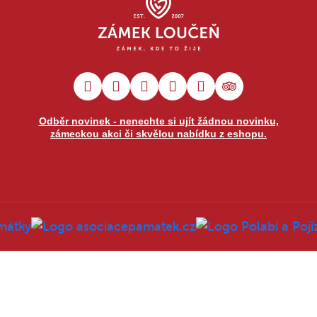
Odběr novinek - nenechte si ujít žádnou novinku,
zámeckou akci či skvělou nabídku z eshopu.