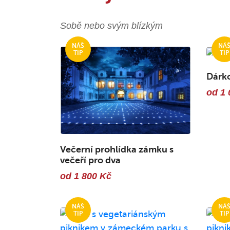
Sobě nebo svým blízkým
Dárk
od 1 
Večerní prohlídka zámku s
večeří pro dva
od 1 800 Kč