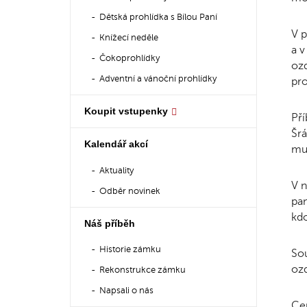
Dětská prohlídka s Bílou Paní
V p
Knížecí neděle
a v
Čokoprohlídky
ozd
Adventní a vánoční prohlídky
pr
Koupit vstupenky
Pří
Šrá
Kalendář akcí
mus
Aktuality
V n
Odběr novinek
pan
kdo
Náš příběh
Historie zámku
Sou
oz
Rekonstrukce zámku
Napsali o nás
Cen