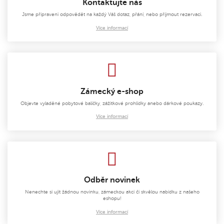
Kontaktujte nás
Jsme připraveni odpovědět na každý Váš dotaz, přání, nebo přijmout rezervaci.
Více informací
Zámecký e-shop
Objevte vyladěné pobytové balíčky, zážitkové prohlídky anebo dárkové poukazy.
Více informací
Odběr novinek
Nenechte si ujít žádnou novinku, zámeckou akci či skvělou nabídku z našeho
eshopu!
Více informací