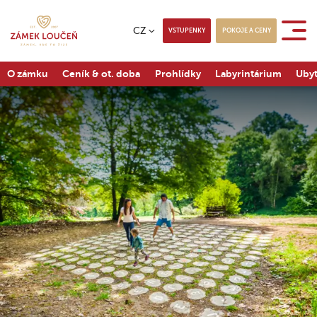
CZ
VSTUPENKY
POKOJE A CENY
O zámku
Ceník & ot. doba
Prohlídky
Labyrintárium
Ubyt