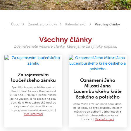
Úvod
Zámek a prohlídky
Kalendář akcí
Všechny články
Všechny články
Zde naleznete veškeré články, které jsme za ty roky napsali.
Za tajemstvím
loučeňského zámku
Oznámení Jeho
Milosti Jana
Speciální hraná prohlídka v rámci
Lucemburského krále
Hradozámecké noci. Premiéra od
01:00 hod. 27.8.2023 Běžně říkáme,
českého a polského
že na Loučeni je to zábava na celý
den, ale o Hradozámecké noci po
Jeho Milost král Jan na vědomí dává,
celý den až do rána. Více na:
že se spolu se svojí družinou na celý
https://www.zamekloucen.cz/a… |
měsíc srpen utábořil v labyrintech a
Více informací
bludištích zámeckého parku na
Loučeni. |
Více informací