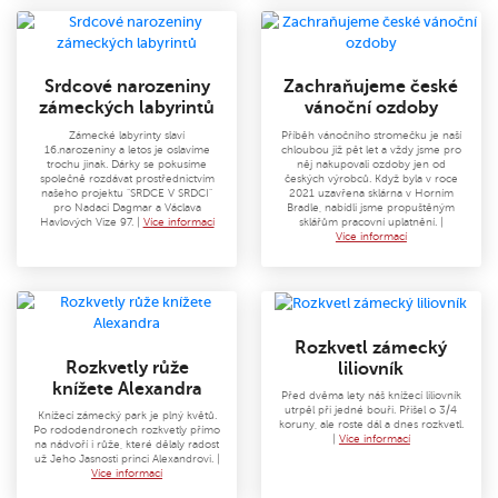
Srdcové narozeniny
Zachraňujeme české
zámeckých labyrintů
vánoční ozdoby
Zámecké labyrinty slaví
Příběh vánočního stromečku je naší
16.narozeniny a letos je oslavíme
chloubou již pět let a vždy jsme pro
trochu jinak. Dárky se pokusíme
něj nakupovali ozdoby jen od
společně rozdávat prostřednictvím
českých výrobců. Když byla v roce
našeho projektu "SRDCE V SRDCI"
2021 uzavřena sklárna v Horním
pro Nadaci Dagmar a Václava
Bradle, nabídli jsme propuštěným
Havlových Vize 97. |
Více informací
sklářům pracovní uplatnění. |
Více informací
Rozkvetl zámecký
Rozkvetly růže
liliovník
knížete Alexandra
Před dvěma lety náš knížecí liliovník
utrpěl při jedné bouři. Přišel o 3/4
Knížecí zámecký park je plný květů.
koruny, ale roste dál a dnes rozkvetl.
Po rododendronech rozkvetly přímo
|
Více informací
na nádvoří i růže, které dělaly radost
už Jeho Jasnosti princi Alexandrovi. |
Více informací