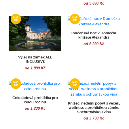
od 5 690 Kč
Loučeňská noc v Domečku
knížete Alexandra
od 6 290 Kč
Výlet na zámek ALL
INCLUSIVE
od 1 890 Kč
Čokoládová prohlídka pro
celou rodinu
Knížecí nedělní pobyt s večeří,
wellness a prohlídkou zámku
od 1 230 Kč
s ochutnávkou vína
od 3 790 Kč