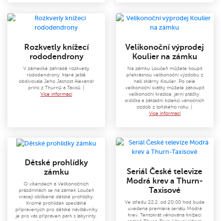
Rozkvetly knížecí
Velikonoční výprodej
rododendrony
Koulier na zámku
V zámecké zahradě rozkvetly
Na zámku Loučeň můžete koupit
rododendrony, které ještě
překrásnou velikonoční výzdobu z
obdivovala Jeho Jasnost Alexandr
naší sklárny Koulier. Po celé
princ z Thurnů a Taxisů. |
velikonoční svátky můžete zakoupit
Více informací
velikonoční kraslice, jarní ptáčky,
srdíčka a základní kolekci vánočních
ozdob z loňského roku. |
Více informací
Dětské prohlídky
Seriál České televize
zámku
Modrá krev a Thurn-
O víkendech a Velikonočních
Taxisové
prázdninách se na zámek Loučeň
vracejí oblíbené dětské prohlídky.
Ve středu 22.2. od 20:00 hod bude
Kromě prohlídek speciálně
uvedena premiéra seriálu Modrá
připravených pro dětské návštěvníky
krev. Tentokrát věnována knížecí
je pro vás připraven park s labyrinty,