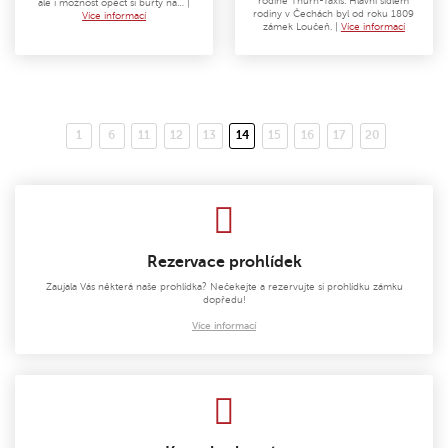
rodině Thurn-Taxis. Hlavní sídlem
ale i možnost opéct si buřty na… |
rodiny v Čechách byl od roku 1809
Více informací
zámek Loučeň. |
Více informací
1
6
11
12
13
14
15
16
17
20
(aktuální)
Rezervace prohlídek
Zaujala Vás některá naše prohlídka? Nečekejte a rezervujte si prohlídku zámku
dopředu!
Více informací