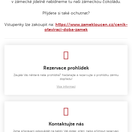
v zámecké jídelně nabídneme tu naši zámeckou čokoládu.
Přijdete si také ochutnat?
Vstupenky lze zakoupit na:
https://www.zamekloucen.cz/cenik-
oteviraci-doba-zamek
Rezervace prohlídek
Zaujala Vás některá naše prohlídka? Nečekejte a rezervujte si prohlídku zámku
dopředu!
Více informací
Kontaktujte nás
Jsme připraveni odpovědět na každý Váš dotaz, přání, nebo přijmout rezervaci.