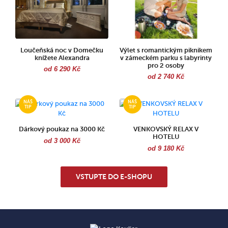
Loučeňská noc v Domečku
Výlet s romantickým piknikem
knížete Alexandra
v zámeckém parku s labyrinty
pro 2 osoby
od 6 290 Kč
od 2 740 Kč
Dárkový poukaz na 3000 Kč
VENKOVSKÝ RELAX V
HOTELU
od 3 000 Kč
od 9 180 Kč
VSTUPTE DO E-SHOPU