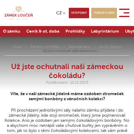
CZ
VSTUPENKY
POKOJE A CENY
O zámku
Ceník & ot. doba
Prohlídky
Labyrintárium
Ubyt
Úvod
Zámek a prohlídky
Kalendář akcí
Archiv článků
Už jste ochutnali naši zámeckou…
Už jste ochutnali naši zámeckou
čokoládu?
Publikováno: 15.12.2023
Víte, že v naší zámecké jídelně máme ozdoben stromeček
samými bonbóny z vánočních kolekcí?
Při procházení jednotlivými sály našeho zámku přijdete i do
zámecké jídelny, kde stojí stromeček, který jsme pojmenovali
Kolekce. Ano je ozdoben jen samými čokoládovými bonbóny. No
a abychom moc netrápili vaše chuťové buňky jen vyprávěním o
tom, jak to bylo s těmi čokoládovými kolekcemi, tak vám právě