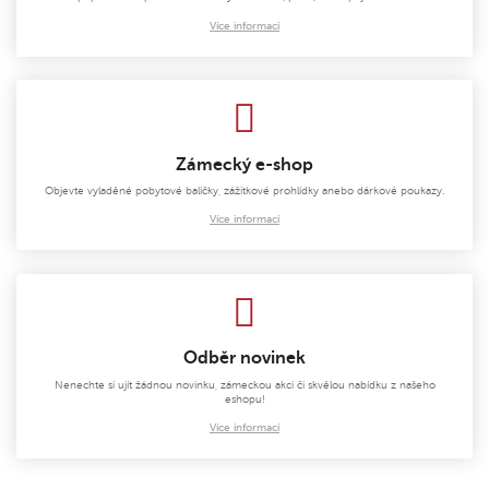
Více informací
Zámecký e-shop
Objevte vyladěné pobytové balíčky, zážitkové prohlídky anebo dárkové poukazy.
Více informací
Odběr novinek
Nenechte si ujít žádnou novinku, zámeckou akci či skvělou nabídku z našeho
eshopu!
Více informací