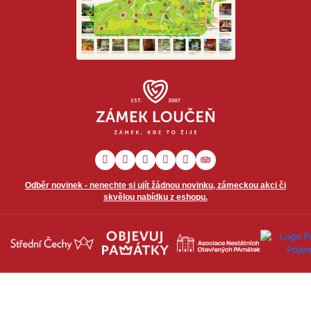
Odběr novinek - nenechte si ujít žádnou novinku, zámeckou akci či
skvělou nabídku z eshopu.