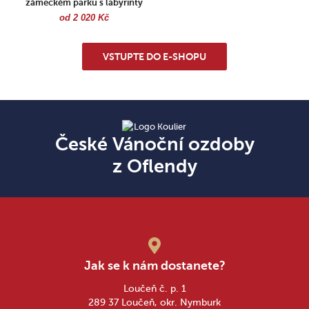
zámeckém parku s labyrinty
od 2 020 Kč
VSTUPTE DO E-SHOPU
České Vánoční ozdoby
z Oflendy
Jak se k nám dostanete?
Loučeň č. p. 1
289 37 Loučeň, okr. Nymburk