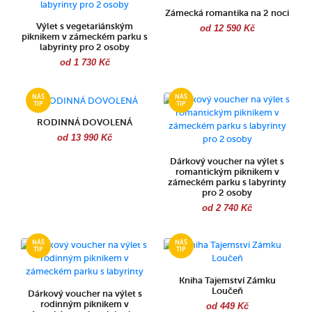
Zámecká romantika na 2 noci
Výlet s vegetariánským
od 12 590 Kč
piknikem v zámeckém parku s
labyrinty pro 2 osoby
od 1 730 Kč
RODINNÁ DOVOLENÁ
od 13 990 Kč
Dárkový voucher na výlet s
romantickým piknikem v
zámeckém parku s labyrinty
pro 2 osoby
od 2 740 Kč
Kniha Tajemství Zámku
Loučeň
Dárkový voucher na výlet s
rodinným piknikem v
od 449 Kč