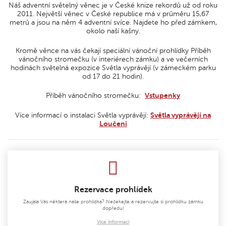
Náš adventní světelný věnec je v České knize rekordů už od roku
2011. Největší věnec v České republice má v průměru 15,67
metrů a jsou na něm 4 adventní svíce. Najdete ho před zámkem,
okolo naší kašny.
Kromě věnce na vás čekají speciální vánoční prohlídky Příběh
vánočního stromečku (v interiérech zámku) a ve večerních
hodinách světelná expozice Světla vyprávějí (v zámeckém parku
od 17 do 21 hodin).
Příběh vánočního stromečku:
Vstupenky
Více informací o instalaci Světla vyprávějí:
Světla vyprávějí na
Loučeni
Rezervace prohlídek
Zaujala Vás některá naše prohlídka? Nečekejte a rezervujte si prohlídku zámku
dopředu!
Více informací