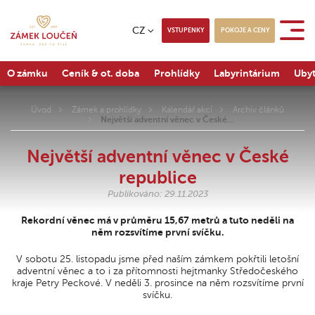
CZ
VSTUPENKY
POKOJE A CENY
O zámku
Ceník & ot. doba
Prohlídky
Labyrintárium
Ubyt
Úvod
Zámek a prohlídky
Kalendář akcí
Archiv článků
Největší adventní věnec v České…
Největší adventní věnec v České
republice
Publikováno: 29.11.2023
Rekordní věnec má v průměru 15,67 metrů a tuto neděli na
něm rozsvítíme první svíčku.
V sobotu 25. listopadu jsme před naším zámkem pokřtili letošní
adventní věnec a to i za přítomnosti hejtmanky Středočeského
kraje Petry Peckové. V neděli 3. prosince na něm rozsvítíme první
svíčku.