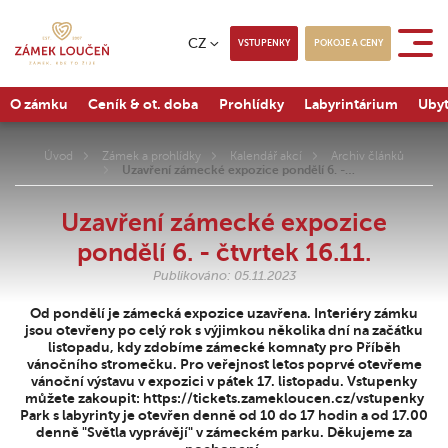
CZ
VSTUPENKY
POKOJE A CENY
O zámku
Ceník & ot. doba
Prohlídky
Labyrintárium
Ubyt
Úvod
Zámek a prohlídky
Kalendář akcí
Archiv článků
Uzavření zámecké expozice pondělí 6. -…
Uzavření zámecké expozice
pondělí 6. - čtvrtek 16.11.
Publikováno: 05.11.2023
Od pondělí je zámecká expozice uzavřena. Interiéry zámku
jsou otevřeny po celý rok s výjimkou několika dní na začátku
listopadu, kdy zdobíme zámecké komnaty pro Příběh
vánočního stromečku. Pro veřejnost letos poprvé otevřeme
vánoční výstavu v expozici v pátek 17. listopadu. Vstupenky
můžete zakoupit: https://tickets.zamekloucen.cz/vstupenky
Park s labyrinty je otevřen denně od 10 do 17 hodin a od 17.00
denně "Světla vyprávějí" v zámeckém parku. Děkujeme za