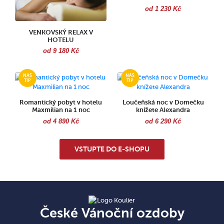
od 1 230 Kč
VENKOVSKÝ RELAX V
HOTELU
od 9 180 Kč
Romantický pobyt v hotelu
Loučeňská noc v Domečku
Maxmilian na 1 noc
knížete Alexandra
od 4 890 Kč
od 6 290 Kč
VSTUPTE DO E-SHOPU
České Vánoční ozdoby