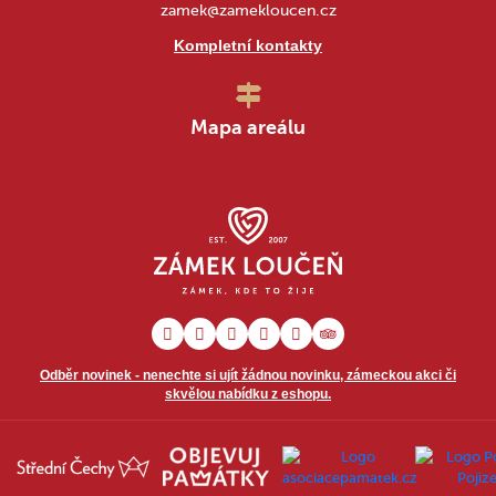
zamek@zamekloucen.cz
Kompletní kontakty
Mapa areálu
Odběr novinek - nenechte si ujít žádnou novinku, zámeckou akci či
skvělou nabídku z eshopu.