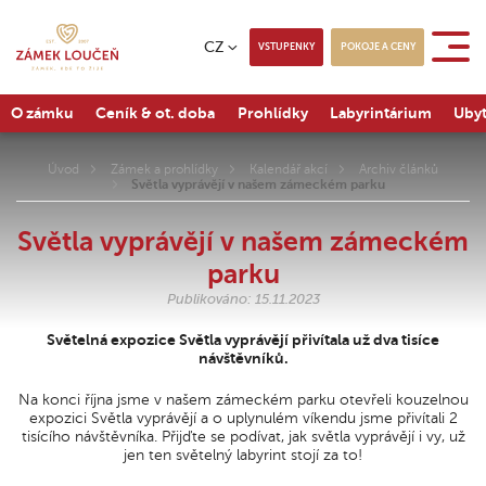
CZ
VSTUPENKY
POKOJE A CENY
O zámku
Ceník & ot. doba
Prohlídky
Labyrintárium
Ubyt
Úvod
Zámek a prohlídky
Kalendář akcí
Archiv článků
Světla vyprávějí v našem zámeckém parku
Světla vyprávějí v našem zámeckém
parku
Publikováno: 15.11.2023
Světelná expozice Světla vyprávějí přivítala už dva tisíce
návštěvníků.
Na konci října jsme v našem zámeckém parku otevřeli kouzelnou
expozici Světla vyprávějí a o uplynulém víkendu jsme přivítali 2
tisícího návštěvníka. Přijďte se podívat, jak světla vyprávějí i vy, už
jen ten světelný labyrint stojí za to!