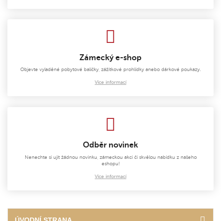
Zámecký e-shop
Objevte vyladěné pobytové balíčky, zážitkové prohlídky anebo dárkové poukazy.
Více informací
Odběr novinek
Nenechte si ujít žádnou novinku, zámeckou akci či skvělou nabídku z našeho
eshopu!
Více informací
ÚVODNÍ STRANA