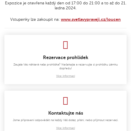
Expozice je otevřena každý den od 17:00 do 21:00 a to až do 21.
ledna 2024.
Vstupenky lze zakoupit na:
www.svetlavypraveji.cz/loucen
Rezervace prohlídek
Zaujala Vás některá naše prohlídka? Nečekejte a rezervujte si prohlídku zámku
dopředu!
Více informací
Kontaktujte nás
Jsme připraveni odpovědět na každý Váš dotaz, přání, nebo přijmout rezervaci.
Více informací