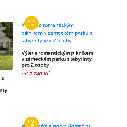
Výlet s romantickým piknikem
v zámeckém parku s labyrinty
pro 2 osoby
od 2 740 Kč
 s
nty