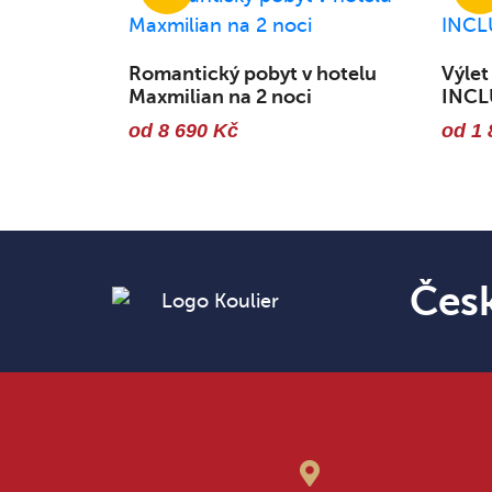
Romantický pobyt v hotelu
Výlet
Maxmilian na 2 noci
INCL
od 8 690 Kč
od 1 
Čes