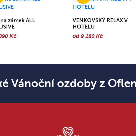
 na zámek ALL
VENKOVSKÝ RELAX V
USIVE
HOTELU
890 Kč
od 9 180 Kč
ké Vánoční ozdoby z Ofle