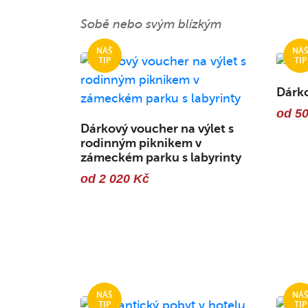
Sobě nebo svým blízkým
Dárk
od 5
Dárkový voucher na výlet s
rodinným piknikem v
zámeckém parku s labyrinty
od 2 020 Kč