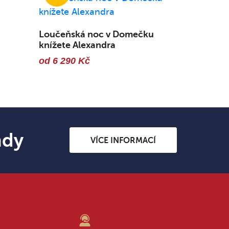
Loučeňská noc v Domečku
knížete Alexandra
od 6 290 Kč
ndy
VÍCE INFORMACÍ