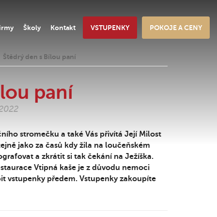
irmy
Školy
Kontakt
VSTUPENKY
POKOJE A CENY
Štědrý den s Bílou paní
ílou paní
.2022
ího stromečku a také Vás přivítá Její Milost
tejně jako za časů kdy žila na loučeňském
grafovat a zkrátit si tak čekání na Ježíška.
estaurace Vtipná kaše je z důvodu nemoci
it vstupenky předem. Vstupenky zakoupíte