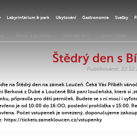
y
Labyrintárium & park
Ubytování
Gastronomie
Svatby
F
od
Zámek a prohlídky
Kalendář akcí
Archiv článků
Štědrý den s B
Publikováno: 22.12
jďte na Štědrý den na zámek Loučeň. Čeká Vás Příběh vánočn
í Berková z Dubé a Loučeně Bílá paní loučeňská, která si ,s
ku, připravila pro děti perníček. Budete se s ní moci i vyfoto
vřeno je od 10:00 do 16:OO, poslední prohlídka v 15:00. R
avřena. Počet vstupenek je omezený, doporučujeme zakoup
e: https://tickets.zamekloucen.cz/vstupenky