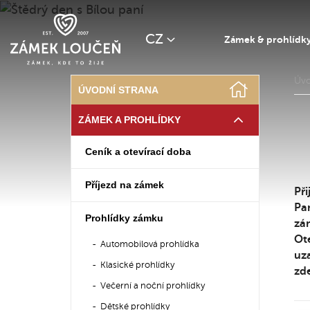
CZ
Zámek & prohlídk
Úv
ÚVODNÍ STRANA
ZÁMEK A PROHLÍDKY
Ceník a otevírací doba
Příjezd na zámek
Při
Pan
Prohlídky zámku
zám
Ote
Automobilová prohlídka
uz
Klasické prohlídky
zd
Večerní a noční prohlídky
Dětské prohlídky