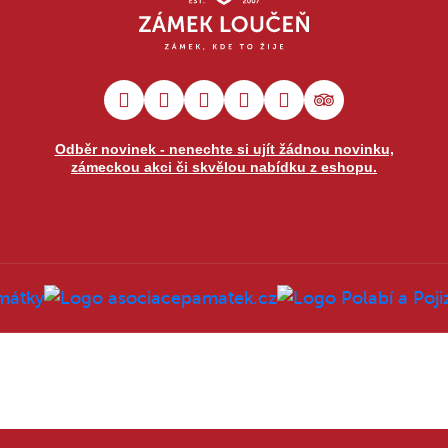
Odběr novinek - nenechte si ujít žádnou novinku,
zámeckou akci či skvělou nabídku z eshopu.