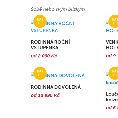
Sobě nebo svým blízkým
RODINNÁ ROČNÍ
VENK
VSTUPENKA
HOT
od 2 000 Kč
od 9 
RODINNÁ DOVOLENÁ
Louč
od 13 990 Kč
kníže
od 6 