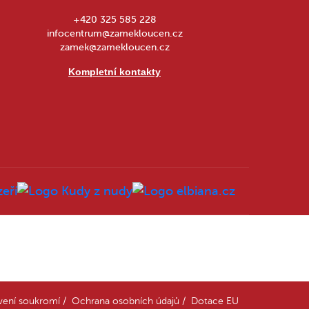
+420 325 585 228
infocentrum@zamekloucen.cz
zamek@zamekloucen.cz
Kompletní kontakty
vení soukromí
/
Ochrana osobních údajů
/
Dotace EU