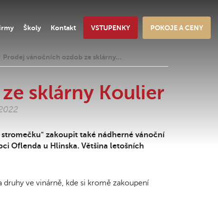
irmy
Školy
Kontakt
VSTUPENKY
POKOJE A CENY
Prodej vánočních ozdob ze sklárny…
ze sklárny Koulier
.2022
stromečku" zakoupit také nádherné vánoční
bci Oflenda u Hlinska. Většina letošních
 druhy ve vinárně, kde si kromě zakoupení