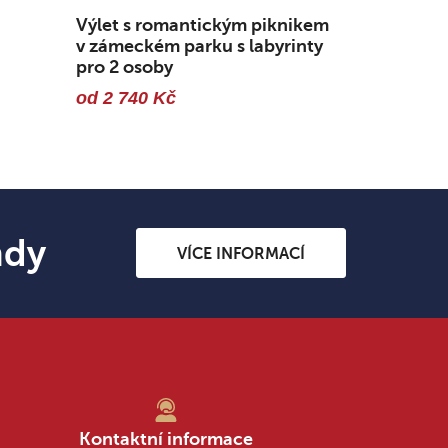
Výlet s romantickým piknikem
v zámeckém parku s labyrinty
pro 2 osoby
od 2 740 Kč
ndy
VÍCE INFORMACÍ
Kontaktní informace