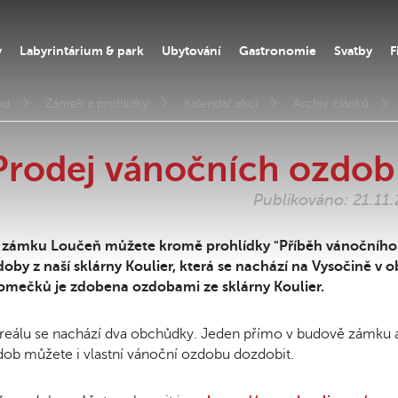
y
Labyrintárium & park
Ubytování
Gastronomie
Svatby
F
od
Zámek a prohlídky
Kalendář akcí
Archiv článků
Prodej vánočních ozdob 
Publikováno: 21.11
 zámku Loučeň můžete kromě prohlídky "Příběh vánočního 
oby z naší sklárny Koulier, která se nachází na Vysočině v o
romečků je zdobena ozdobami ze sklárny Koulier.
reálu se nachází dva obchůdky. Jeden přímo v budově zámku a
ob můžete i vlastní vánoční ozdobu dozdobit.