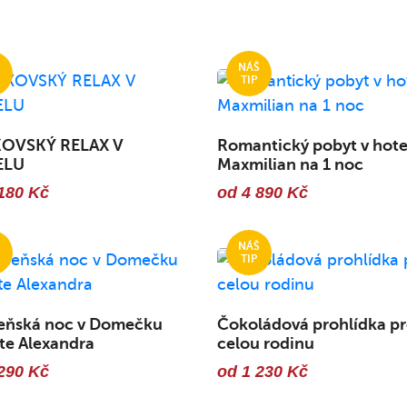
OVSKÝ RELAX V
Romantický pobyt v hote
ELU
Maxmilian na 1 noc
180 Kč
od 4 890 Kč
eňská noc v Domečku
Čokoládová prohlídka p
te Alexandra
celou rodinu
290 Kč
od 1 230 Kč