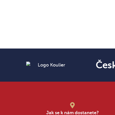
Čes
Jak se k nám dostanete?