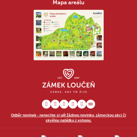
Mapa areálu
Odběr novinek - nenechte si ujít žádnou novinku, zámeckou akci či
skvělou nabídku z eshopu.