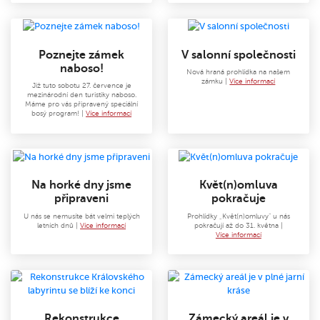
Poznejte zámek
V salonní společnosti
naboso!
Nová hraná prohlídka na našem
zámku |
Více informací
Již tuto sobotu 27. července je
mezinárodní den turistiky naboso.
Máme pro vás připravený speciální
bosý program! |
Více informací
Na horké dny jsme
Květ(n)omluva
připraveni
pokračuje
U nás se nemusíte bát velmi teplých
Prohlídky „Květ(n)omluvy“ u nás
letních dnů |
Více informací
pokračují až do 31. května |
Více informací
Rekonstrukce
Zámecký areál je v