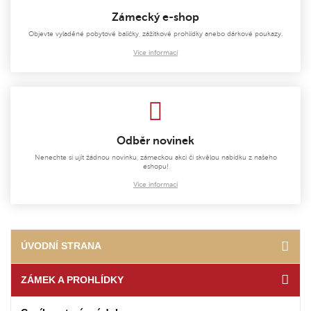
Zámecký e-shop
Objevte vyladěné pobytové balíčky, zážitkové prohlídky anebo dárkové poukazy.
Více informací
Odběr novinek
Nenechte si ujít žádnou novinku, zámeckou akci či skvělou nabídku z našeho
eshopu!
Více informací
ÚVODNÍ STRANA
ZÁMEK A PROHLÍDKY