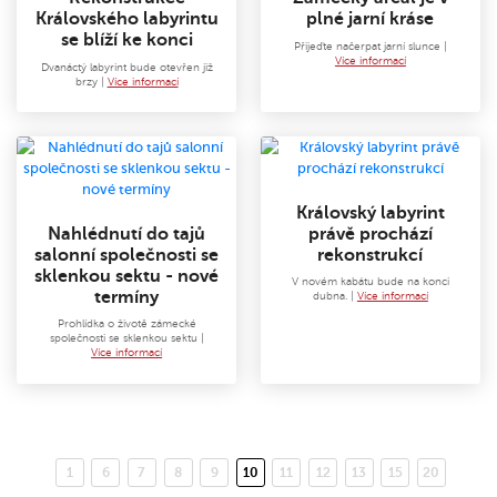
Královského labyrintu
plné jarní kráse
se blíží ke konci
Přijeďte načerpat jarní slunce |
Více informací
Dvanáctý labyrint bude otevřen již
brzy |
Více informací
Královský labyrint
Nahlédnutí do tajů
právě prochází
salonní společnosti se
rekonstrukcí
sklenkou sektu - nové
V novém kabátu bude na konci
termíny
dubna. |
Více informací
Prohlídka o životě zámecké
společnosti se sklenkou sektu |
Více informací
1
6
7
8
9
10
11
12
13
15
20
(aktuální)