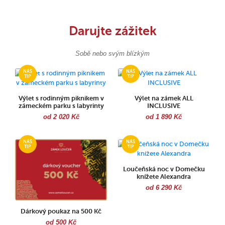
Darujte zážitek
Sobě nebo svým blízkým
Výlet s rodinným piknikem v
Výlet na zámek ALL
zámeckém parku s labyrinty
INCLUSIVE
od 2 020 Kč
od 1 890 Kč
Loučeňská noc v Domečku
knížete Alexandra
od 6 290 Kč
Dárkový poukaz na 500 Kč
od 500 Kč