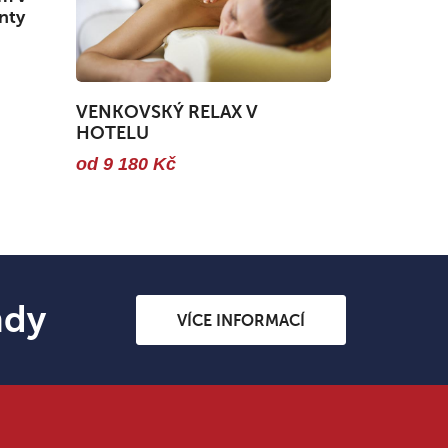
nty
VENKOVSKÝ RELAX V
HOTELU
od 9 180 Kč
ndy
VÍCE INFORMACÍ