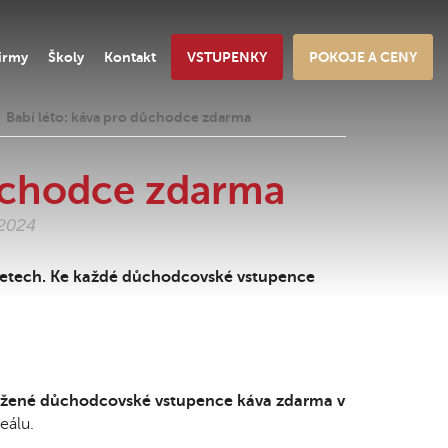
irmy
Školy
Kontakt
VSTUPENKY
POKOJE A CENY
Babí léto: káva pro důchodce zdarma
důchodce zdarma
.2024
 letech. Ke každé důchodcovské vstupence
ížené důchodcovské vstupence káva zdarma v
reálu.