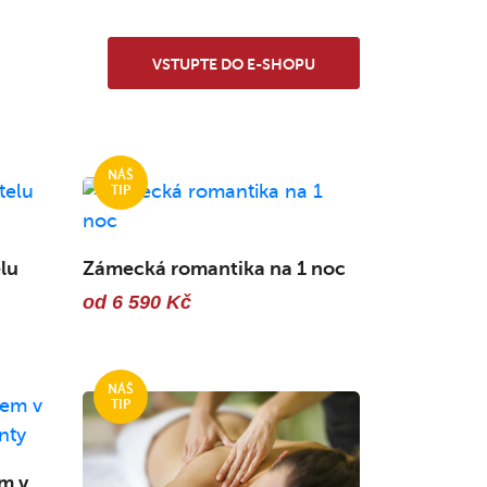
VSTUPTE DO E-SHOPU
lu
Zámecká romantika na 1 noc
od 6 590 Kč
m v