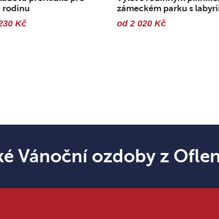
 rodinu
zámeckém parku s labyri
230 Kč
od 2 020 Kč
ké Vánoční ozdoby z Ofle