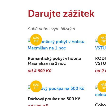
Darujte zážitek
Sobě nebo svým blízkým
Romantický pobyt v hotelu
RODI
Maxmilian na 1 noc
VST
od 4 890 Kč
od 2 
Dárkový poukaz na 500 Kč
Čokol