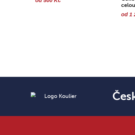
od 500 Kč
celou
od 1 
Čes