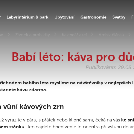
y
Labyrintárium & park
Ubytování
Gastronomie
Svatby
F
od
Zámek a prohlídky
Kalendář akcí
Archiv článků
Babí léto: káva pro 
Publikováno: 29.08
příchodem babího léta myslíme na návštěvníky v nejlepších
stanete kávu zdarma.
a vůní kávových zrn
už vyrazíte v páru, s přáteli nebo klidně sami, čeká na vás
ke sn
šem stánku
. Ten najdete hned vedle Infocentra při vstupu do a