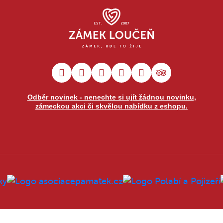
Odběr novinek - nenechte si ujít žádnou novinku,
zámeckou akci či skvělou nabídku z eshopu.