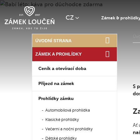
CZ
Zámek & prohlídk
Úv
ÚVODNÍ STRANA
ZÁMEK A PROHLÍDKY
Ceník a otevírací doba
Příjezd na zámek
S 
do
Prohlídky zámku
Z
Automobilová prohlídka
Klasické prohlídky
Ať 
Večerní a noční prohlídky
na
Dětské prohlídky