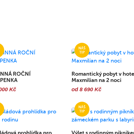
NNÁ ROČNÍ
Romantický pobyt v hote
UPENKA
Maxmilian na 2 noci
000 Kč
od 8 690 Kč
ádová prohlídka pro
Výlet s rodinným piknike