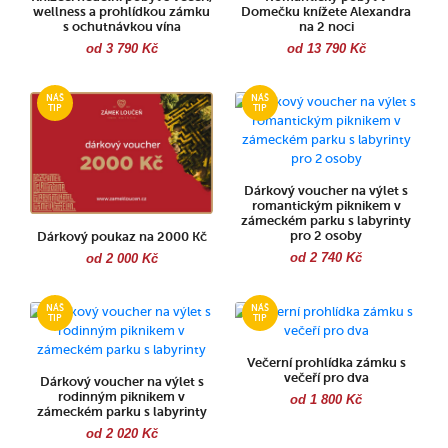
wellness a prohlídkou zámku
Domečku knížete Alexandra
s ochutnávkou vína
na 2 noci
od 3 790 Kč
od 13 790 Kč
Dárkový voucher na výlet s
romantickým piknikem v
zámeckém parku s labyrinty
pro 2 osoby
Dárkový poukaz na 2000 Kč
od 2 740 Kč
od 2 000 Kč
Večerní prohlídka zámku s
večeří pro dva
Dárkový voucher na výlet s
rodinným piknikem v
od 1 800 Kč
zámeckém parku s labyrinty
od 2 020 Kč