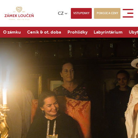
CZ
VSTUPENKY
POKOJE A CENY
O zámku
Ceník & ot. doba
Prohlídky
Labyrintárium
Ubyt