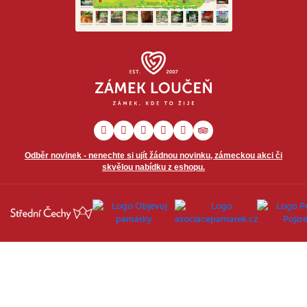
Odběr novinek - nenechte si ujít žádnou novinku, zámeckou akci či
skvělou nabídku z eshopu.