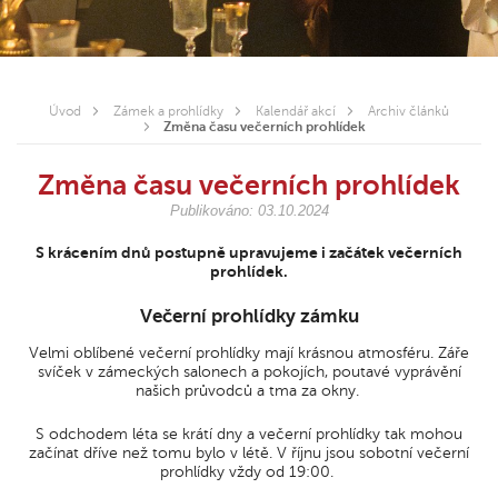
Úvod
Zámek a prohlídky
Kalendář akcí
Archiv článků
Změna času večerních prohlídek
Změna času večerních prohlídek
Publikováno: 03.10.2024
S krácením dnů postupně upravujeme i začátek večerních
prohlídek.
Večerní prohlídky zámku
Velmi oblíbené večerní prohlídky mají krásnou atmosféru. Záře
svíček v zámeckých salonech a pokojích, poutavé vyprávění
našich průvodců a tma za okny.
S odchodem léta se krátí dny a večerní prohlídky tak mohou
začínat dříve než tomu bylo v létě. V říjnu jsou sobotní večerní
prohlídky vždy od 19:00.