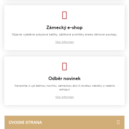
Zámecký e-shop
Objevte vyladěné pobytové balíčky, zážitkové prohlídky anebo dárkové poukazy.
Více informací
Odběr novinek
Nenechte si ujít žádnou novinku, zámeckou akci či skvělou nabídku z našeho
eshopu!
Více informací
ÚVODNÍ STRANA