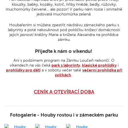
klouzky, babky, kozáky, kotrč, hřiby hnědé, bedly, růžovky,
muchomůrky červené… ale pozor! V parku nám roste i smrtelně
jedovatá muchomůrka zelená.
Houbařením si můžete zpestřit návštěvu zámeckého parku s
labyrinty a poté nakouknout pod pokličku knížecí domácnosti
jejich jasností kněžny Marie a knížete Alexandra na prohlídce
zámku.
Přijeďte k nám o víkendu!
Ani s podzimem program na Zámku Loučeň nekončí. O
víkendech na vás čeká
park s labyrinty
,
klasické prohlídky
i
prohlídky pro děti
a v sobotu večer také
večerní prohlídka při
svíčkách
.
CENÍK A OTEVÍRACÍ DOBA
Fotogalerie - Houby rostou i v zámeckém parku