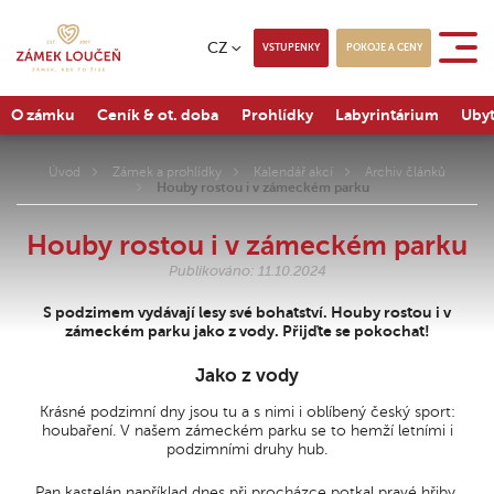
CZ
VSTUPENKY
POKOJE A CENY
O zámku
Ceník & ot. doba
Prohlídky
Labyrintárium
Ubyt
Úvod
Zámek a prohlídky
Kalendář akcí
Archiv článků
Houby rostou i v zámeckém parku
Houby rostou i v zámeckém parku
Publikováno: 11.10.2024
S podzimem vydávají lesy své bohatství. Houby rostou i v
zámeckém parku jako z vody. Přijďte se pokochat!
Jako z vody
Krásné podzimní dny jsou tu a s nimi i oblíbený český sport:
houbaření. V našem zámeckém parku se to hemží letními i
podzimními druhy hub.
Pan kastelán například dnes při procházce potkal pravé hřiby,