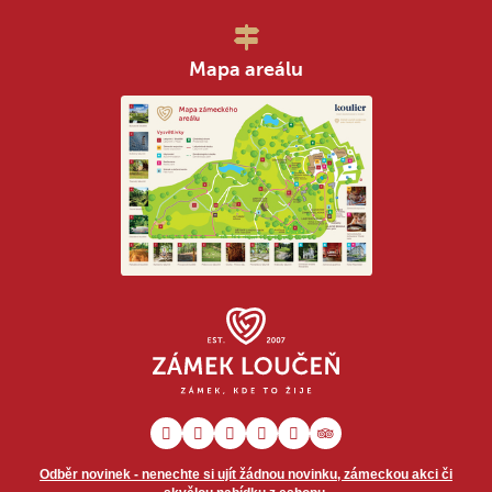
Mapa areálu
Odběr novinek - nenechte si ujít žádnou novinku, zámeckou akci či