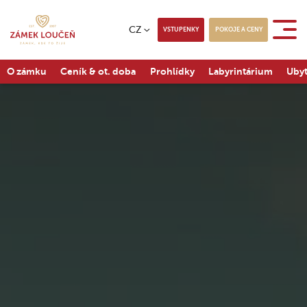
CZ
VSTUPENKY
POKOJE A CENY
O zámku
Ceník & ot. doba
Prohlídky
Labyrintárium
Ubyt