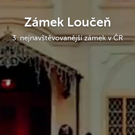
Zámek Loučeň
3. nejnavštěvovanější zámek v ČR