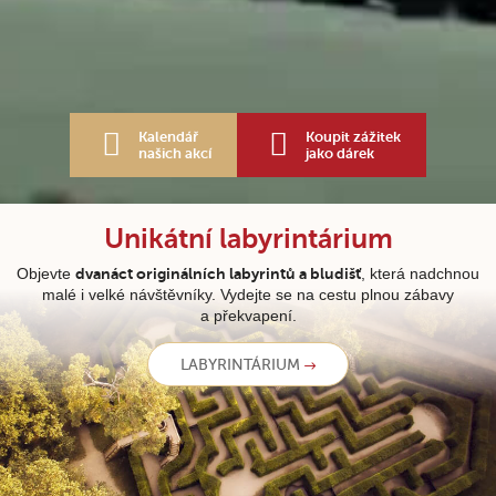
Kalendář
Koupit zážitek
našich akcí
jako dárek
Unikátní labyrintárium
Objevte
dvanáct originálních labyrintů a bludišť
, která nadchnou
malé i velké návštěvníky. Vydejte se na cestu plnou zábavy
a překvapení.
LABYRINTÁRIUM