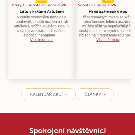
Úterý 4. - sobota 29. srpna 2026
Sobota 22. srpna 2026
Léto s králem Artušem
Hradozámecká noc
V celém středověku nenajdete
Už sedmnáctým rokem se krátce
poutavější příběh než ten o králi
před koncem letních prázdnin
Artušovi a rytířích kulatého stolu. V
můžete těšit na nejdůležitějších
celých dvou tisíciletích našeho
českých a moravských šlechtickýc
letopočtu nenajdete… |
sídlech na Hradozámeckou noc.…
Více informací
Více informací
KALENDÁŘ AKCÍ
ČLÁNKY
Spokojení návštěvníci