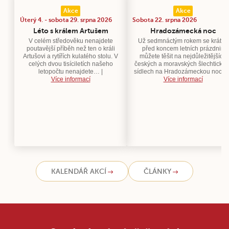
Akce
Akce
Úterý 4. - sobota 29. srpna 2026
Sobota 22. srpna 2026
Léto s králem Artušem
Hradozámecká noc
V celém středověku nenajdete
Už sedmnáctým rokem se krátce
poutavější příběh než ten o králi
před koncem letních prázdnin
Artušovi a rytířích kulatého stolu. V
můžete těšit na nejdůležitějších
celých dvou tisíciletích našeho
českých a moravských šlechtickýc
letopočtu nenajdete… |
sídlech na Hradozámeckou noc.…
Více informací
Více informací
KALENDÁŘ AKCÍ
ČLÁNKY