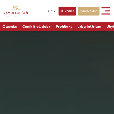
CZ
VSTUPENKY
POKOJE A CENY
O zámku
Ceník & ot. doba
Prohlídky
Labyrintárium
Ubyt