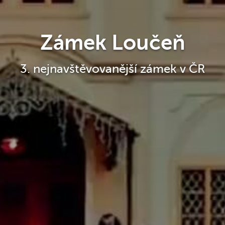
Zámek Loučeň
3. nejnavštěvovanější zámek v ČR