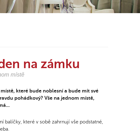
 den na zámku
dnom místě
m místě, které bude noblesní a bude mít své
pravdu pohádkový? Vše na jednom místě,
má...
 balíčky, které v sobě zahrnují vše podstatné,
eba.