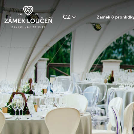
CZ
Zámek & prohlídk