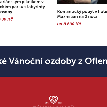
ariánským piknikem v
kém parku s labyrinty
Romantický pobyt v hote
 osoby
Maxmilian na 2 noci
730 Kč
od 8 690 Kč
ké Vánoční ozdoby z Ofle