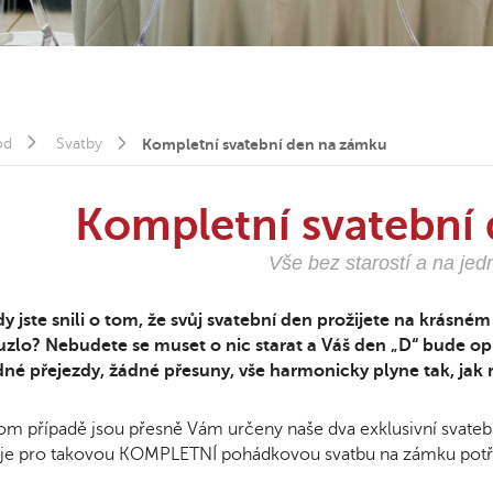
od
Svatby
Kompletní svatební den na zámku
Kompletní svatební
Vše bez starostí a na je
y jste snili o tom, že svůj svatební den prožijete na krásné
uzlo? Nebudete se muset o nic starat a Váš den „D“ bude o
né přejezdy, žádné přesuny, vše harmonicky plyne tak, jak 
om případě jsou přesně Vám určeny naše dva exklusivní svatební
 je pro takovou KOMPLETNÍ pohádkovou svatbu na zámku potř