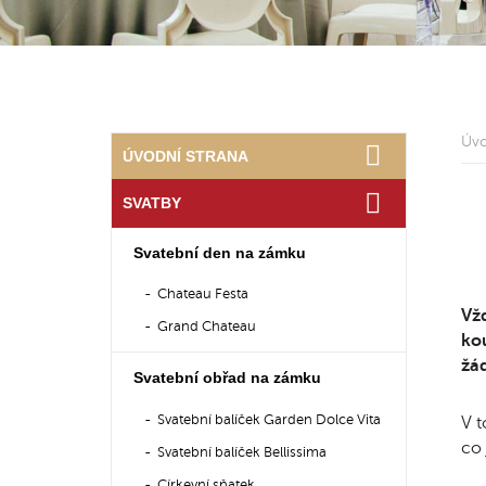
Úv
ÚVODNÍ STRANA
SVATBY
Svatební den na zámku
Chateau Festa
Vžd
Grand Chateau
ko
žád
Svatební obřad na zámku
Svatební balíček Garden Dolce Vita
V t
co
Svatební balíček Bellissima
Církevní sňatek