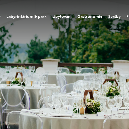
y
Labyrintárium & park
Ubytování
Gastronomie
Svatby
F