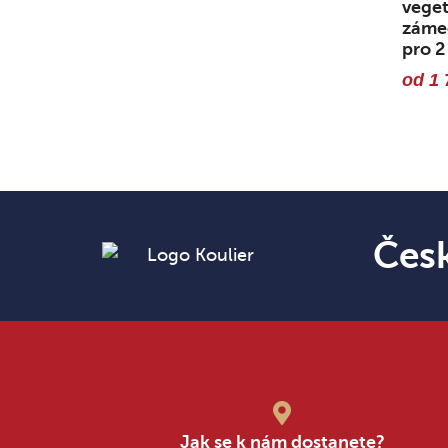
veget
zámec
pro 2
od 1 
Čes
Jak se k nám dostanete?