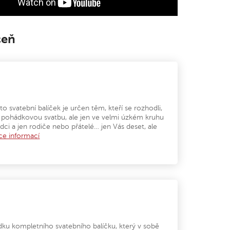
čeň
to svatební balíček je určen těm, kteří se rozhodli,
u, pohádkovou svatbu, ale jen ve velmi úzkém kruhu
vědci a jen rodiče nebo přátelé… jen Vás deset, ale
ce informací
ídku kompletního svatebního balíčku, který v sobě