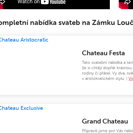
ompletní nabídka svateb na Zámku Lou
Chateau Festa
Tato svatební nabídka a ten
že si chtějí dopřát krásno
rodiny či přátel. Vy dva, s
v aristokratickém stylu. |
Ví
Grand Chateau
Připravili jsme pro Vás nab