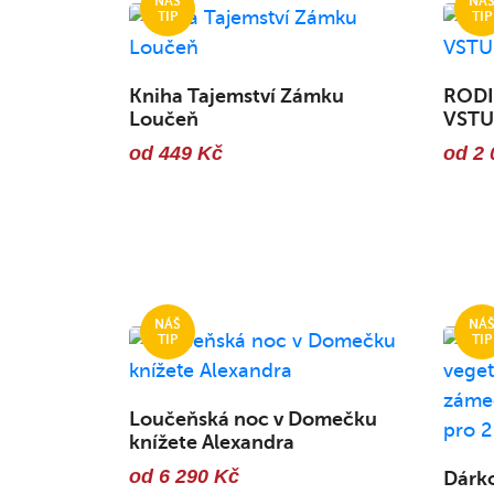
Kniha Tajemství Zámku
RODI
Loučeň
VST
od 449 Kč
od 2 
Loučeňská noc v Domečku
knížete Alexandra
od 6 290 Kč
Dárko