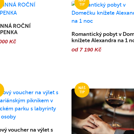
NNÁ ROČNÍ
UPENKA
Romantický pobyt v Do
knížete Alexandra na 1 n
000 Kč
od 7 190 Kč
vý voucher na výlet s