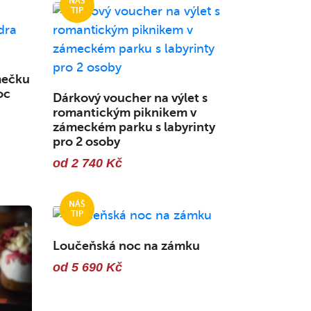
mečku
oc
Dárkový voucher na výlet s
romantickým piknikem v
zámeckém parku s labyrinty
pro 2 osoby
od 2 740 Kč
Loučeňská noc na zámku
od 5 690 Kč