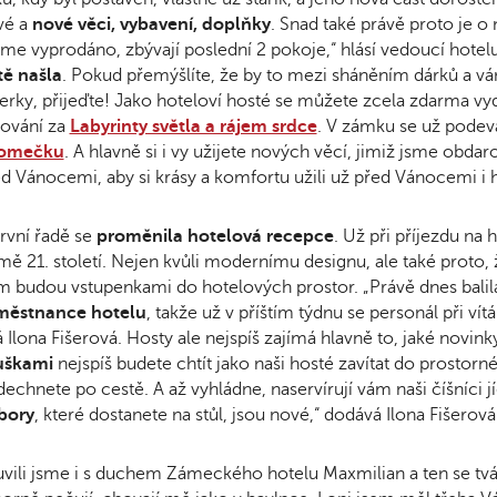
vé a
nové věci, vybavení, doplňky
. Snad také právě proto je o 
e vyprodáno, zbývají poslední 2 pokoje,“ hlásí vedoucí hotelu
tě našla
. Pokud přemýšlíte, že by to mezi sháněním dárků a vá
erky, přijeďte! Jako hoteloví hosté se můžete zcela zdarma vy
ování za
Labyrinty světla a rájem srdce
. V zámku se už podev
romečku
. A hlavně si i vy užijete nových věcí, jimiž jsme obda
d Vánocemi, aby si krásy a komfortu užili už před Vánocemi i h
rvní řadě se
proměnila hotelová recepce
. Už při příjezdu na 
ě 21. století. Nejen kvůli modernímu designu, ale také proto, ž
 budou vstupenkami do hotelových prostor. „Právě dnes balil
městnance hotelu
, takže už v příštím týdnu se personál při ví
á Ilona Fišerová. Hosty ale nejspíš zajímá hlavně to, jaké novi
uškami
nejspíš budete chtít jako naši hosté zavítat do prosto
echnete po cestě. A až vyhládne, naservírují vám naši číšníci j
bor
y
, které dostanete na stůl, jsou nové,“ dodává Ilona Fišerová
vili jsme i s duchem Zámeckého hotelu Maxmilian a ten se tvář