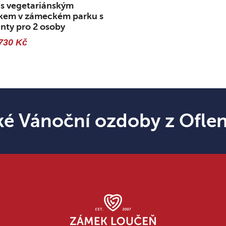
 s vegetariánským
ikem v zámeckém parku s
inty pro 2 osoby
730 Kč
ké Vánoční ozdoby z Ofle