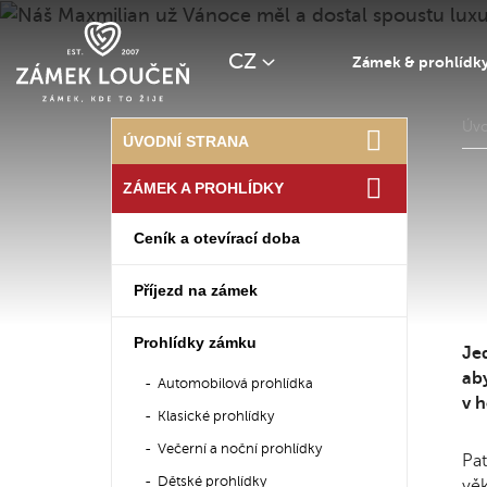
CZ
Zámek & prohlídk
Úv
ÚVODNÍ STRANA
ZÁMEK A PROHLÍDKY
Ceník a otevírací doba
Příjezd na zámek
Prohlídky zámku
Jed
aby
Automobilová prohlídka
v h
Klasické prohlídky
Večerní a noční prohlídky
Pat
Dětské prohlídky
věk