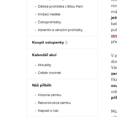
no
Dětská prohlídka s Bílou Paní
mám
Knížecí neděle
ješ
Čokoprohlídky
bat
put
Adventní a vánoční prohlídky
st
pře
Koupit vstupenky
Kalendář akcí
V p
dom
Aktuality
Vám
Odběr novinek
za
řík
Náš příběh
os
odd
Historie zámku
pří
Rekonstrukce zámku
Napsali o nás
Mlu