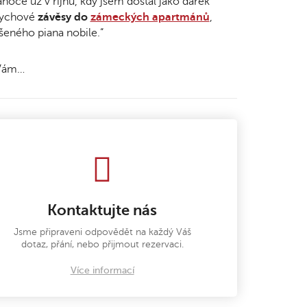
noce už v říjnu, kdy jsem dostal jako dárek
pychové
závěsy do
zámeckých apartmánů
,
šeného piana nobile.“
 Vám…
Kontaktujte nás
Jsme připraveni odpovědět na každý Váš
dotaz, přání, nebo přijmout rezervaci.
Více informací