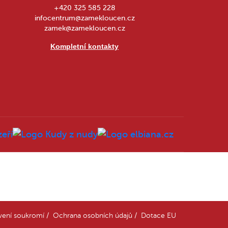
+420 325 585 228
infocentrum@zamekloucen.cz
zamek@zamekloucen.cz
Kompletní kontakty
vení soukromí
/
Ochrana osobních údajů
/
Dotace EU