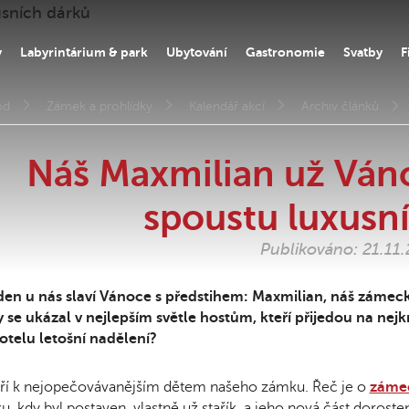
y
Labyrintárium & park
Ubytování
Gastronomie
Svatby
F
od
Zámek a prohlídky
Kalendář akcí
Archiv článků
Náš Maxmilian už Váno
spoustu luxusn
Publikováno: 21.11
en u nás slaví Vánoce s předstihem: Maxmilian, náš zámeck
 se ukázal v nejlepším světle hostům, kteří přijedou na nejkr
otelu letošní nadělení?
ří k nejopečovávanějším dětem našeho zámku. Řeč je o
záme
u, kdy byl postaven, vlastně už stařík, a jeho nová část doroste