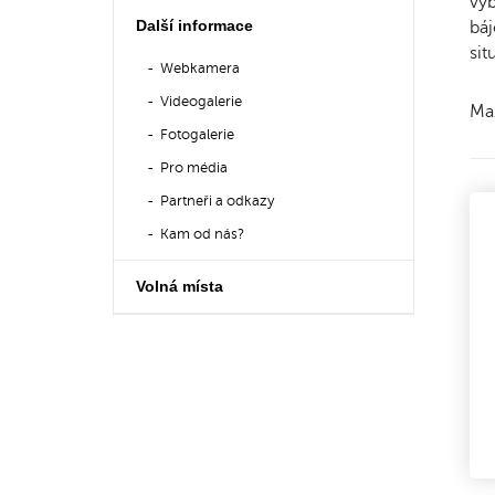
výb
Další informace
bá
sit
Webkamera
Videogalerie
Max
Fotogalerie
Pro média
Partneři a odkazy
Kam od nás?
Volná místa