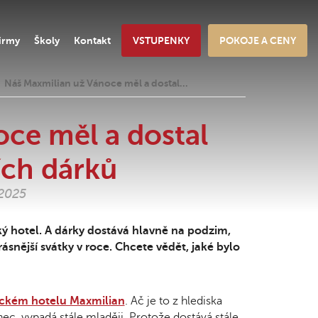
irmy
Školy
Kontakt
VSTUPENKY
POKOJE A CENY
Náš Maxmilian už Vánoce měl a dostal…
ce měl a dostal
ích dárků
.2025
ý hotel. A dárky dostává hlavně na podzim,
ásnější svátky v roce. Chcete vědět, jaké bylo
ckém hotelu Maxmilian
. Ač je to z hlediska
nec, vypadá stále mlaději. Protože dostává stále