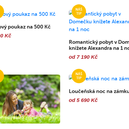
ový poukaz na 500 Kč
00 Kč
Romantický pobyt v Do
knížete Alexandra na 1 n
od 7 190 Kč
Loučeňská noc na zámk
od 5 690 Kč