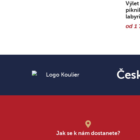
Výlet
pikn
labyr
od 1 
Čes
Jak se k nám dostanete?