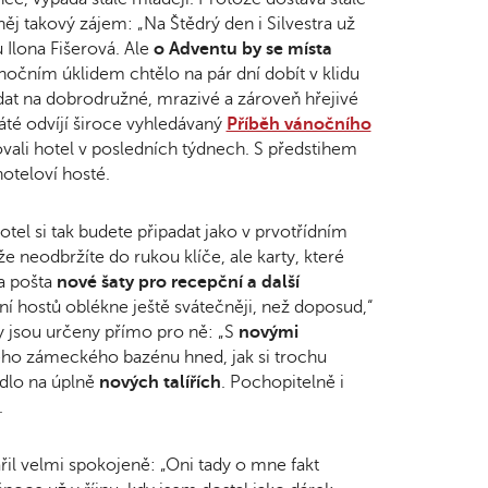
něj takový zájem: „Na Štědrý den i Silvestra už
 Ilona Fišerová. Ale
o Adventu by se místa
nočním úklidem chtělo na pár dní dobít v klidu
dat na dobrodružné, mrazivé a zároveň hřejivé
áté odvíjí široce vyhledávaný
Příběh vánočního
rovali hotel v posledních týdnech. S předstihem
oteloví hosté.
hotel si tak budete připadat jako v prvotřídním
e neodbržíte do rukou klíče, ale karty, které
a pošta
nové šaty pro recepční a další
tání hostů oblékne ještě svátečněji, než doposud,“
nky jsou určeny přímo pro ně: „S
novými
rného zámeckého bazénu hned, jak si trochu
ídlo na úplně
nových talířích
. Pochopitelně i
.
il velmi spokojeně: „Oni tady o mne fakt