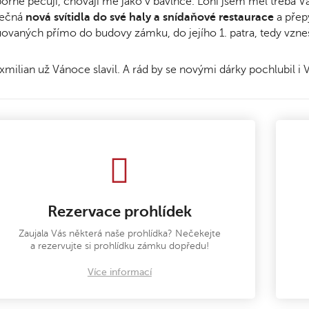
orně pečují, chovají mě jako v bavlnce. Loni jsem měl třeba Vá
ječná
nová svítidla do své haly a snídaňové restaurace
a pře
uovaných přímo do budovy zámku, do jejího 1. patra, tedy vzne
milian už Vánoce slavil. A rád by se novými dárky pochlubil i
Rezervace prohlídek
Zaujala Vás některá naše prohlídka? Nečekejte
a rezervujte si prohlídku zámku dopředu!
Více informací