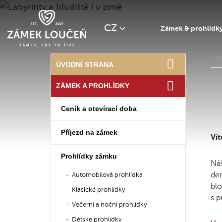
CZ
Zámek & prohlídk
Úv
ÚVODNÍ STRANA
ZÁMEK A PROHLÍDKY
Ceník a otevírací doba
Příjezd na zámek
Vít
Prohlídky zámku
Náš
den
Automobilová prohlídka
blo
Klasické prohlídky
s p
Večerní a noční prohlídky
Dětské prohlídky