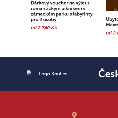
Dárkový voucher na výlet s
romantickým piknikem v
zámeckém parku s labyrinty
Ubyto
pro 2 osoby
Maxmi
od 2 740 Kč
od 3 
Čes