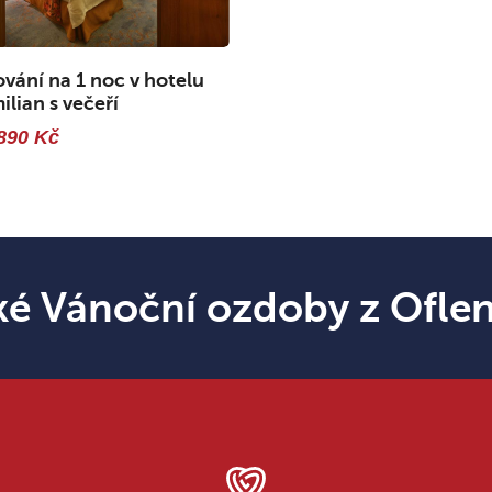
vání na 1 noc v hotelu
lian s večeří
890 Kč
ké Vánoční ozdoby z Ofle