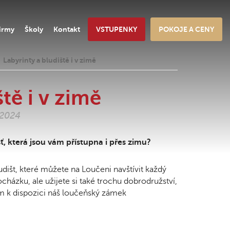
irmy
Školy
Kontakt
VSTUPENKY
POKOJE A CENY
Labyrinty a bludiště i v zimě
tě i v zimě
.2024
, která jsou vám přístupna i přes zimu?
dišt, které můžete na Loučeni navštívit každý
ázku, ale užijete si také trochu dobrodružství,
ám k dispozici náš loučeňský zámek