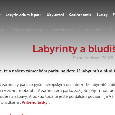
y
Labyrintárium & park
Ubytování
Gastronomie
Svatby
F
od
Zámek a prohlídky
Kalendář akcí
Archiv článků
Labyrinty a bludiš
Publikováno: 22.02
e, že v našem zámeckém parku najdete 12 labyrintů a bludišť
 zámecký park se pyšní evropským unikátem: 12 labyrintů a blu
 i v zimním období. V zámeckém parku zažijete příjemnou proch
udění a zábavy. A pokud toužíte ještě po dalším poznání, je V
rohlídkami „
Příběhu lásky
“.