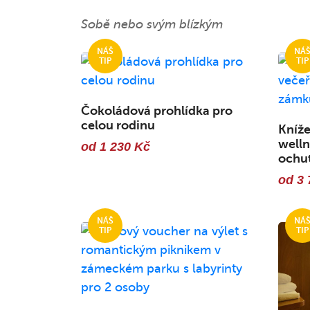
Sobě nebo svým blízkým
Čokoládová prohlídka pro
celou rodinu
Kníže
welln
od 1 230 Kč
ochu
od 3 