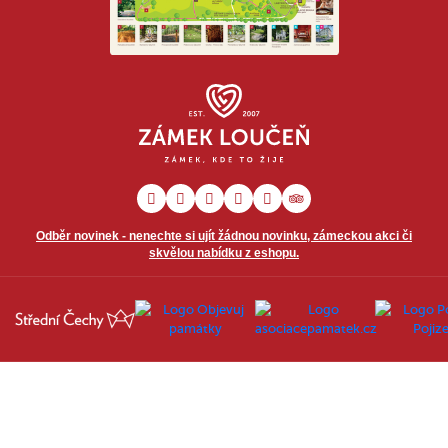
Odběr novinek - nenechte si ujít žádnou novinku, zámeckou akci či
skvělou nabídku z eshopu.