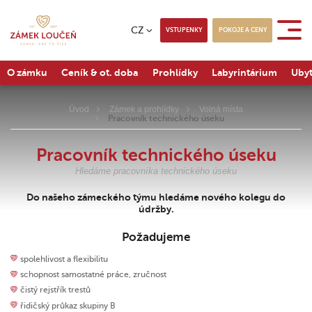
CZ
VSTUPENKY
POKOJE A CENY
O zámku
Ceník & ot. doba
Prohlídky
Labyrintárium
Ubyt
Úvod
Zámek a prohlídky
Volná místa
Pracovník technického úseku
Pracovník technického úseku
Hledáme pracovníka technického úseku
Do našeho zámeckého týmu hledáme nového kolegu do
údržby.
Požadujeme
spolehlivost a flexibilitu
schopnost samostatné práce, zručnost
čistý rejstřík trestů
řidičský průkaz skupiny B