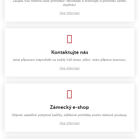
Zaujala Vás některá naše prohlídka? Nečekejte a rezervujte si prohlídku zámku
dopředu!
Více informací
Kontaktujte nás
Jsme připraveni odpovědět na každý Váš dotaz, přání, nebo přijmout rezervaci.
Více informací
Zámecký e-shop
Objevte vyladěné pobytové balíčky, zážitkové prohlídky anebo dárkové poukazy.
Více informací