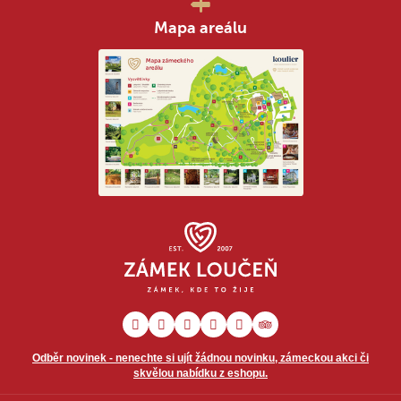
Mapa areálu
Odběr novinek - nenechte si ujít žádnou novinku, zámeckou akci či
skvělou nabídku z eshopu.