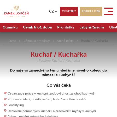
CZ
VSTUPENKY
POKOJE A CENY
O zámku
Ceník & ot. doba
Prohlídky
Labyrintárium
Ubyt
Kuchař / Kuchařka
Úvod
Zámek a prohlídky
Volná místa
Kuchař / Kuchařka
Hledáme Kuchař / Kuchařka
Do našeho zámeckého týmu hledáme nového kolegu do
zámecké kuchyně!
Co vás čeká
Organizace práce v kuchyni, zodpovědnost za chod kuchyně
Příprava snídaní, obědů, večeří, bufetů a coffee breaků
Foodstyling
Úkolování pomocných kuchařů a pracovníků myčky v kuchyni
Práce v malém sehraném kolektivu