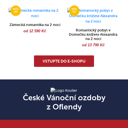
Zámecká romantika na 2 noci
Romantický pobyt v
od 12 590 Kč
Domečku knížete Alexandra
na 2 noci
od 13 790 Kč
VSTUPTE DO E-SHOPU
České Vánoční ozdoby
z Oflendy