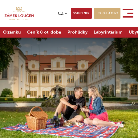
CZ
VSTUPENKY
POKOJE A CENY
O zámku
Ceník & ot. doba
Prohlídky
Labyrintárium
Ubyt