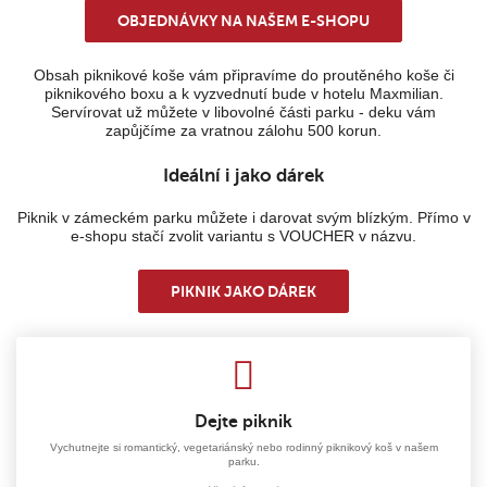
OBJEDNÁVKY NA NAŠEM E-SHOPU
Obsah piknikové koše vám připravíme do proutěného koše či
piknikového boxu a k vyzvednutí bude v hotelu Maxmilian.
Servírovat už můžete v libovolné části parku - deku vám
zapůjčíme za vratnou zálohu 500 korun.
Ideální i jako dárek
Piknik v zámeckém parku můžete i darovat svým blízkým. Přímo v
e-shopu stačí zvolit variantu s VOUCHER v názvu.
PIKNIK JAKO DÁREK
Dejte piknik
Vychutnejte si romantický, vegetariánský nebo rodinný piknikový koš v našem
parku.