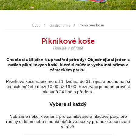
Piknikové koše
Úvod
Gastronomie
Piknikové koše
Hodujte v přírodě
Chcete si užít piknik uprostřed přírody? Objednejte si jeden z
našich piknikových košů, které si můžete vychutnat přímo v
zámeckém parku.
Piknikové koše nabízíme od 1. května do 31. října a pochutnat si
na nich můžete mezi 10:00 až 16:00. Rezervaci je nutné provést
alespoň 24 hodin předem.
Vybere si každý
Nabízíme několik variant: pro zamilované a hladové páry, pro
rodiny s dětmi nebo i menší obědové boxíky pro hezké posezení
v trávě.