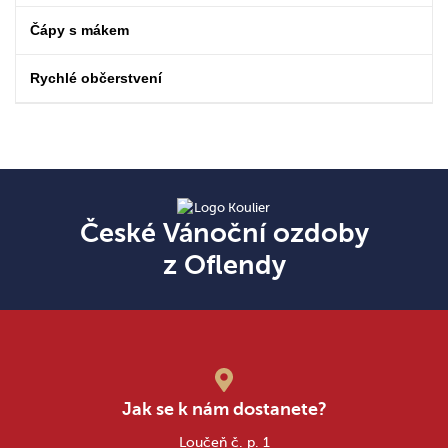
Čápy s mákem
Rychlé občerstvení
České Vánoční ozdoby
z Oflendy
Jak se k nám dostanete?
Loučeň č. p. 1