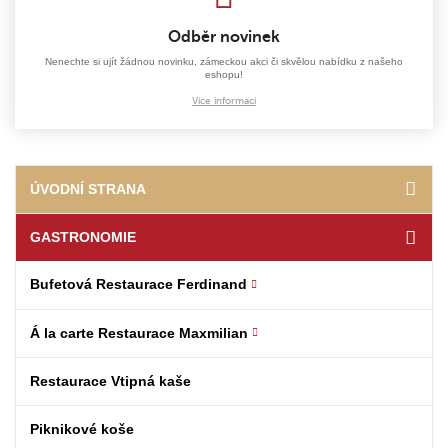
Odběr novinek
Nenechte si ujít žádnou novinku, zámeckou akci či skvělou nabídku z našeho
eshopu!
Více informací
ÚVODNÍ STRANA
GASTRONOMIE
Bufetová Restaurace Ferdinand
Á la carte Restaurace Maxmilian
Restaurace Vtipná kaše
Piknikové koše