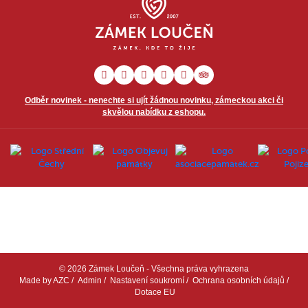
Odběr novinek - nenechte si ujít žádnou novinku, zámeckou akci či
skvělou nabídku z eshopu.
© 2026 Zámek Loučeň - Všechna práva vyhrazena
Made by
AZC
/
Admin
/
Nastavení soukromí
/
Ochrana osobních údajů
/
Dotace EU