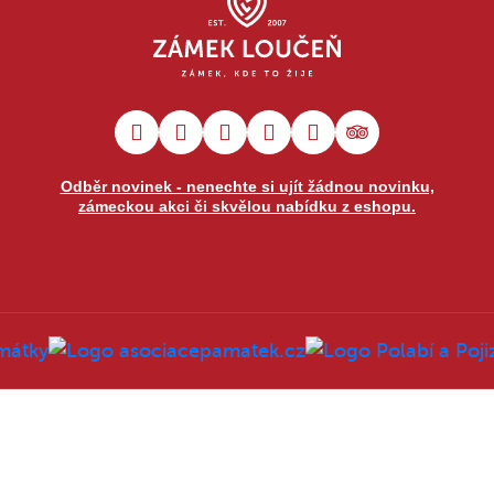
Odběr novinek - nenechte si ujít žádnou novinku,
zámeckou akci či skvělou nabídku z eshopu.