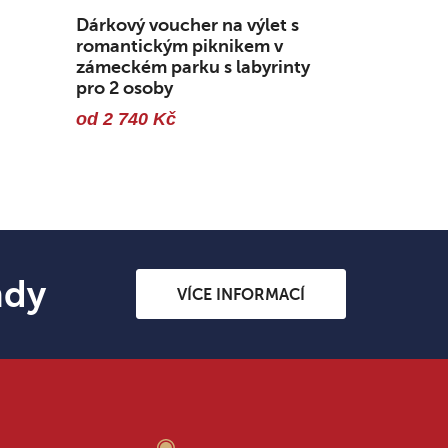
Dárkový voucher na výlet s
romantickým piknikem v
zámeckém parku s labyrinty
pro 2 osoby
od 2 740 Kč
ndy
VÍCE INFORMACÍ