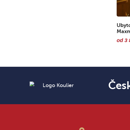
Ubyto
Maxmi
od 3 
Čes