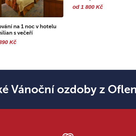
od 1 800 Kč
vání na 1 noc v hotelu
lian s večeří
890 Kč
ké Vánoční ozdoby z Ofle