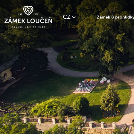
CZ
Zámek & prohlídk