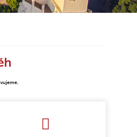
ěh
avujeme.