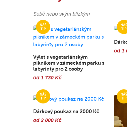
Sobě nebo svým blízkým
Dárk
od 1 
Výlet s vegetariánským
piknikem v zámeckém parku s
labyrinty pro 2 osoby
od 1 730 Kč
Dárkový poukaz na 2000 Kč
od 2 000 Kč