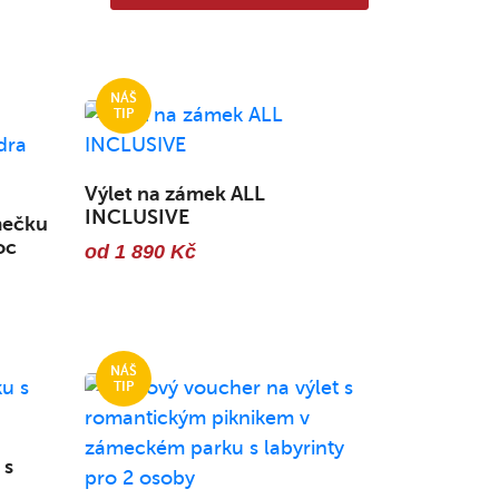
Výlet na zámek ALL
INCLUSIVE
mečku
oc
od 1 890 Kč
 s