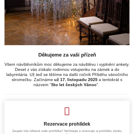
Děkujeme za vaši přízeň
Všem návštěvníkům moc děkujeme za návštěvu i vyplnění ankety.
Deset z vás získalo rodinnou vstupenku na zámek a do
labyrintária. Už teď se těšíme na další ročník Příběhu vánočního
stromečku. Začínáme
už 17. listopadu 2025
a tentokrát s
názvem "
Sto let českých Vánoc
".
Rezervace prohlídek
Zaujala Vás některá naše prohlídka? Nečekejte a rezervujte si prohlídku zámku