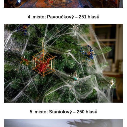
4. místo: Pavoučkový – 251 hlasů
5. místo: Staniolový – 250 hlasů