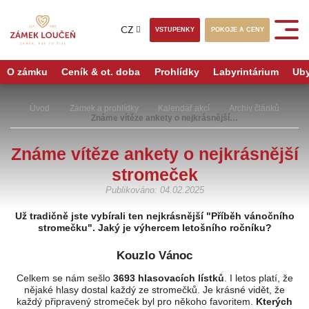
CZ
VSTUPENKY
POKOJE A CENY
O zámku
Ceník & ot. doba
Prohlídky
Labyrintárium
Uby
Úvod
Zámek a prohlídky
Kalendář akcí
Archiv článků
Známe vítěze ankety o nejkrásnější…
Známe vítěze ankety o nejkrásnější
stromeček
Publikováno: 04.02.2025
Už tradičně jste vybírali ten nejkrásnější "Příběh vánočního
stromečku". Jaký je výhercem letošního ročníku?
Kouzlo Vánoc
Celkem se nám sešlo
3693 hlasovacích lístků
. I letos platí, že
nějaké hlasy dostal každý ze stromečků. Je krásné vidět, že
každý připravený stromeček byl pro někoho favoritem.
Kterých