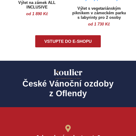
Výlet na zámek ALL
INCLUSIVE
Výlet s vegetariánským
piknikem v zámeckém parku
od 1 890 Kč
s labyrinty pro 2 osoby
od 1 730 Kč
VSTUPTE DO E-SHOPU
České Vánoční ozdoby
z Oflendy