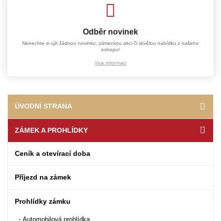
Odběr novinek
Nenechte si ujít žádnou novinku, zámeckou akci či skvělou nabídku z našeho
eshopu!
Více informací
ÚVODNÍ STRANA
ZÁMEK A PROHLÍDKY
Ceník a otevírací doba
Příjezd na zámek
Prohlídky zámku
Automobilová prohlídka