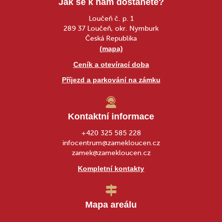
Jak se k nám dostanete?
Loučeň č. p. 1
289 37 Loučeň, okr. Nymburk
Česká Republika
(mapa)
Ceník a otevírací doba
Příjezd a parkování na zámku
Kontaktní informace
+420 325 585 228
infocentrum@zamekloucen.cz
zamek@zamekloucen.cz
Kompletní kontakty
Mapa areálu