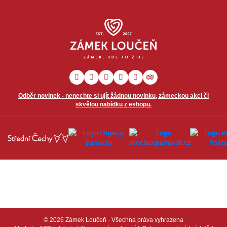
Odběr novinek - nenechte si ujít žádnou novinku, zámeckou akci či
skvělou nabídku z eshopu.
© 2026 Zámek Loučeň - Všechna práva vyhrazena