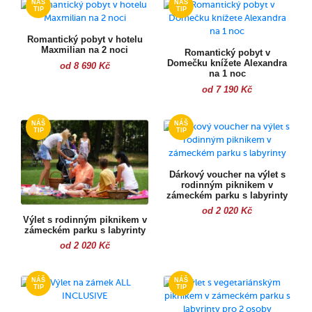
Romantický pobyt v hotelu
Maxmilian na 2 noci
Romantický pobyt v
Domečku knížete Alexandra
od 8 690 Kč
na 1 noc
od 7 190 Kč
Dárkový voucher na výlet s
rodinným piknikem v
zámeckém parku s labyrinty
od 2 020 Kč
Výlet s rodinným piknikem v
zámeckém parku s labyrinty
od 2 020 Kč