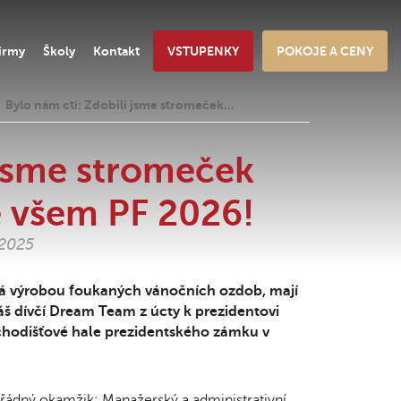
irmy
Školy
Kontakt
VSTUPENKY
POKOJE A CENY
Bylo nám ctí: Zdobili jsme stromeček…
 jsme stromeček
e všem PF 2026!
.2025
má výrobou foukaných vánočních ozdob, mají
š dívčí Dream Team z úcty k prezidentovi
schodišťové hale prezidentského zámku v
řádný okamžik: Manažerský a administrativní