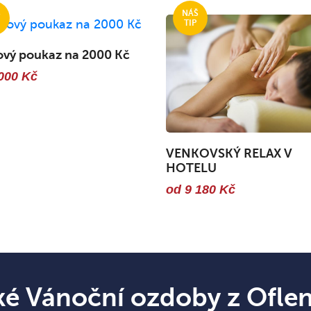
ový poukaz na 2000 Kč
000 Kč
VENKOVSKÝ RELAX V
HOTELU
od 9 180 Kč
ké Vánoční ozdoby z Ofle