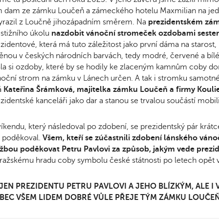
 dam ze zámku Loučeň a zámeckého hotelu Maxmilian na jeden
yrazil z Loučně jihozápadním směrem. Na
prezidentském zám
stižního úkolu
nazdobit vánoční stromeček ozdobami sesters
zidentové, která má tuto záležitost jako první dáma na staros
ěnou v českých národních barvách, tedy modré, červené a bíl
la si ozdoby, které by se hodily ke zlaceným kamnům coby do
oční strom na zámku v Lánech určen. A tak i stromku samotném
á
Kateřina Šrámková, majitelka zámku Loučeň a firmy Kouli
zidentské kanceláři jako dar a stanou se trvalou součástí mobi
íkendu, který následoval po zdobení, se prezidentský pár krát
m poděkoval.
Všem, kteří se zúčastnili zdobení lánského ván
užbou poděkovat Petru Pavlovi za způsob, jakým vede prezi
ražskému hradu coby symbolu české státnosti po letech opět vz
JEN PREZIDENTU PETRU PAVLOVI A JEHO BLÍZKÝM, ALE 
BEC VŠEM LIDEM DOBRÉ VŮLE PŘEJE TÝM ZÁMKU LOUČEŇ