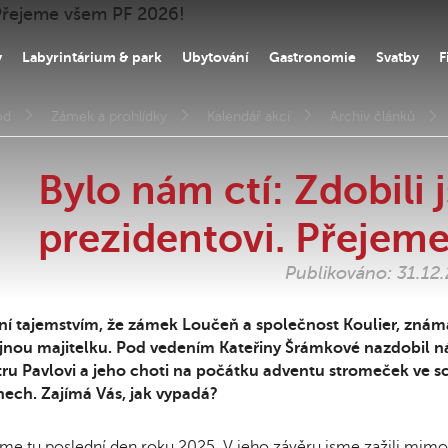
y
Labyrintárium & park
Ubytování
Gastronomie
Svatby
F
od
Zámek a prohlídky
Kalendář akcí
Archiv článků
Bylo nám ctí: Zdobili
prezidentovi. Přejem
Publikováno: 31.12
ní tajemstvím, že zámek Loučeň a společnost Koulier, zná
jnou majitelku. Pod vedením Kateřiny Šrámkové nazdobil ná
tru Pavlovi a jeho choti na počátku adventu stromeček ve 
ech. Zajímá Vás, jak vypadá?
e tu poslední den roku 2025. V jeho závěru jsme zažili mimo