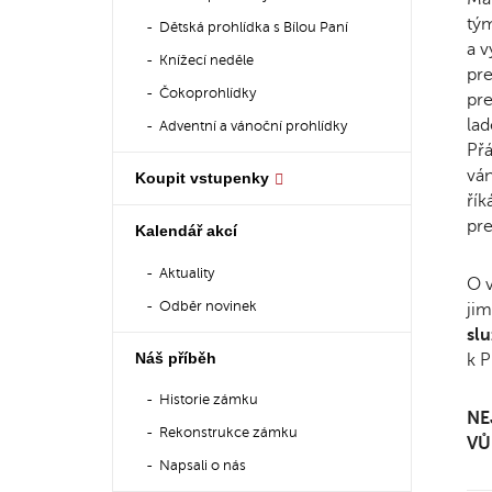
tým
Dětská prohlídka s Bílou Paní
a v
Knížecí neděle
pre
Čokoprohlídky
pre
lad
Adventní a vánoční prohlídky
Přá
ván
Koupit vstupenky
řík
pre
Kalendář akcí
Aktuality
O v
Odběr novinek
ji
sl
Náš příběh
k P
Historie zámku
NE
Rekonstrukce zámku
VŮ
Napsali o nás