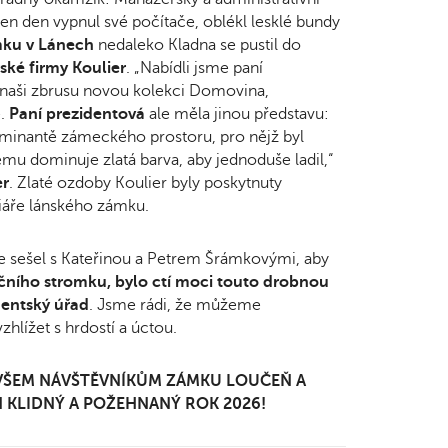
 den vypnul své počítače, oblékl lesklé bundy
ku v Lánech
nedaleko Kladna se pustil do
ké firmy Koulier
. „Nabídli jsme paní
t, naši zbrusu novou kolekci Domovina,
é.
Paní prezidentová
ale měla jinou představu:
minantě zámeckého prostoru, pro nějž byl
u dominuje zlatá barva, aby jednoduše ladil,“
er
. Zlaté ozdoby Koulier byly poskytnuty
liáře lánského zámku.
ce sešel s Kateřinou a Petrem Šrámkovými, aby
očního stromku, bylo ctí moci touto drobnou
dentský úřad
. Jsme rádi, že můžeme
hlížet s hrdostí a úctou.
I VŠEM NÁVŠTĚVNÍKŮM ZÁMKU LOUČEŇ A
 KLIDNÝ A POŽEHNANÝ ROK 2026!