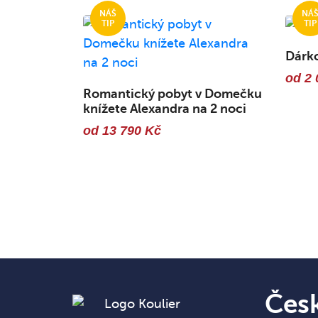
Dárk
od 2 
Romantický pobyt v Domečku
knížete Alexandra na 2 noci
od 13 790 Kč
Čes