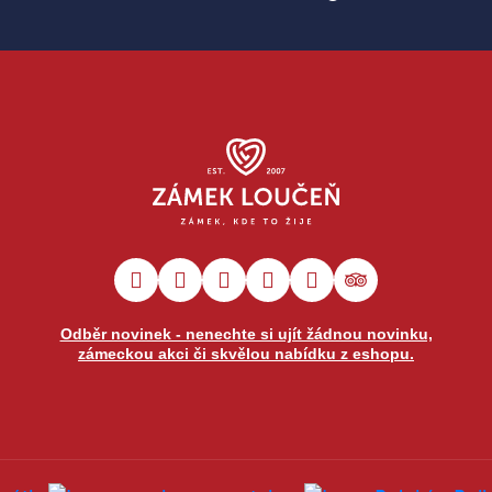
Odběr novinek - nenechte si ujít žádnou novinku,
zámeckou akci či skvělou nabídku z eshopu.