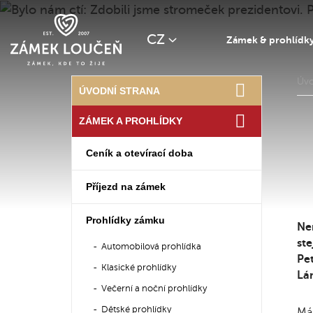
CZ
Zámek & prohlídk
Úv
ÚVODNÍ STRANA
ZÁMEK A PROHLÍDKY
Ceník a otevírací doba
Příjezd na zámek
Prohlídky zámku
Ne
ste
Automobilová prohlídka
Pe
Klasické prohlídky
Lán
Večerní a noční prohlídky
Dětské prohlídky
Mám