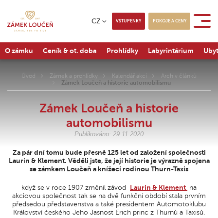
CZ
VSTUPENKY
POKOJE A CENY
O zámku
Ceník & ot. doba
Prohlídky
Labyrintárium
Ubyt
Úvod
Zámek a prohlídky
Kalendář akcí
Archiv článků
Zámek Loučeň a historie automobilismu
Zámek Loučeň a historie
automobilismu
Publikováno: 29.11.2020
Za pár dní tomu bude přesně 125 let od založení společnosti
Laurin & Klement. Věděli jste, že její historie je výrazně spojena
se zámkem Loučeň a knížecí rodinou Thurn-Taxis
když se v roce 1907 změnil závod
Laurin & Klement
na
akciovou společnost tak se na dvě funkční období stala prvním
předsedou představenstva a také presidentem Automotoklubu
Království českého Jeho Jasnost Erich princ z Thurnů a Taxisů.