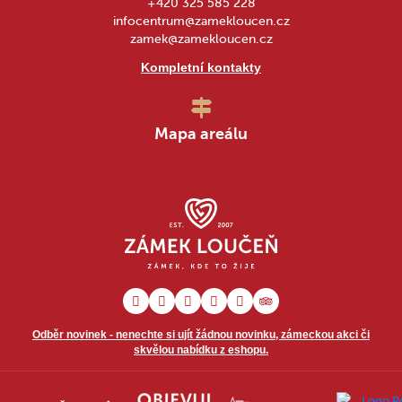
+420 325 585 228
infocentrum@zamekloucen.cz
zamek@zamekloucen.cz
Kompletní kontakty
Mapa areálu
Odběr novinek - nenechte si ujít žádnou novinku, zámeckou akci či
skvělou nabídku z eshopu.