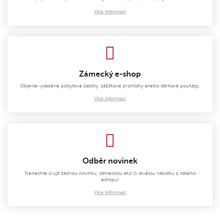
Více informací
Zámecký e-shop
Objevte vyladěné pobytové balíčky, zážitkové prohlídky anebo dárkové poukazy.
Více informací
Odběr novinek
Nenechte si ujít žádnou novinku, zámeckou akci či skvělou nabídku z našeho
eshopu!
Více informací