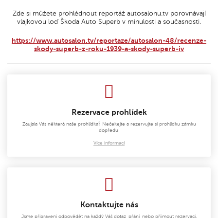
Zde si můžete prohlédnout reportáž autosalonu.tv porovnávají
vlajkovou loď Škoda Auto Superb v minulosti a současnosti.
https://www.autosalon.tv/reportaze/autosalon-48/recenze-
skody-superb-z-roku-1939-a-skody-superb-iv
Rezervace prohlídek
Zaujala Vás některá naše prohlídka? Nečekejte a rezervujte si prohlídku zámku
dopředu!
Více informací
Kontaktujte nás
Jsme připraveni odpovědět na každý Váš dotaz, přání, nebo přijmout rezervaci.