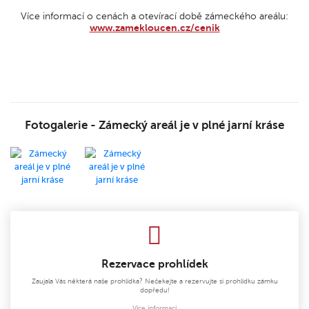
Více informací o cenách a otevírací době zámeckého areálu:
www.zamekloucen.cz/cenik
Fotogalerie - Zámecký areál je v plné jarní kráse
Rezervace prohlídek
Zaujala Vás některá naše prohlídka? Nečekejte a rezervujte si prohlídku zámku
dopředu!
Více informací