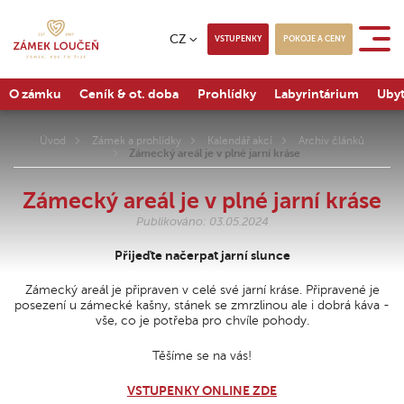
CZ
VSTUPENKY
POKOJE A CENY
O zámku
Ceník & ot. doba
Prohlídky
Labyrintárium
Ubyt
Úvod
Zámek a prohlídky
Kalendář akcí
Archiv článků
Zámecký areál je v plné jarní kráse
Zámecký areál je v plné jarní kráse
Publikováno: 03.05.2024
Přijeďte načerpat jarní slunce
Zámecký areál je připraven v celé své jarní kráse. Připravené je
posezení u zámecké kašny, stánek se zmrzlinou ale i dobrá káva -
vše, co je potřeba pro chvíle pohody.
Těšíme se na vás!
VSTUPENKY ONLINE ZDE