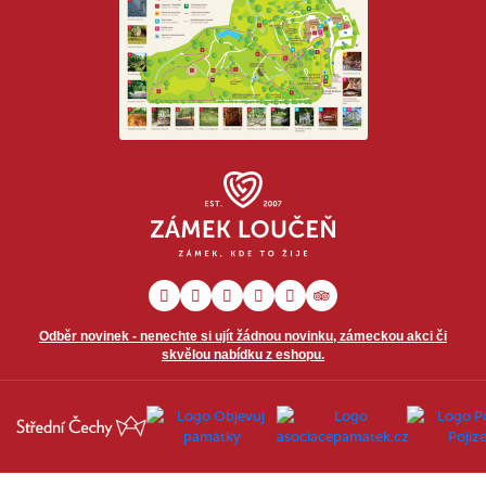
Odběr novinek - nenechte si ujít žádnou novinku, zámeckou akci či
skvělou nabídku z eshopu.