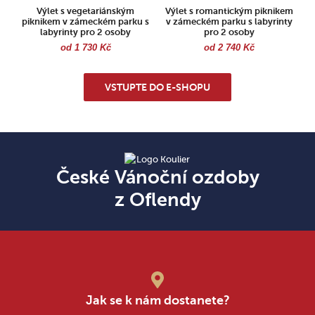
Výlet s vegetariánským
Výlet s romantickým piknikem
piknikem v zámeckém parku s
v zámeckém parku s labyrinty
labyrinty pro 2 osoby
pro 2 osoby
od 1 730 Kč
od 2 740 Kč
VSTUPTE DO E-SHOPU
České Vánoční ozdoby
z Oflendy
Jak se k nám dostanete?